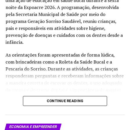
uma ação de educação em saúde bucal durante a sexta
FRONTEIRA BOLÍVIA
INVESTIGAÇÃO EPIDEMIOLÓGICA
noite da Expoacre 2026. A programação, desenvolvida
SARAMPO
SAÚDE PÚBLICA
SESACRE
VACINAÇÃO
VIGILÂNCIA SANITÁRIA
pela Secretaria Municipal de Saúde por meio do
programa Geração Sorriso Saudável, reuniu crianças,
UP NEXT
Corpo de Bombeiros do Acre lança aplicativo para
pais e responsáveis em atividades sobre higiene,
atendimento emergencial
prevenção de doenças e cuidados com os dentes desde a
infância.
DON'T MISS
Acre registra aumento de incêndios em julho e reforça
As orientações foram apresentadas de forma lúdica,
ações emergenciais em Rio Branco
com brincadeiras como a Roleta da Saúde Bucal e a
Pescaria do Sorriso. Durante as atividades, as crianças
responderam perguntas e receberam informações sobre
a maneira correta de escovar os dentes, o uso adequado
da escova e do creme dental e a importância de manter
uma rotina de higiene bucal.
CONTINUE READING
Criadora do programa, a cirurgiã-dentista Evilane Paula
explicou que a proposta é aproximar as orientações de
saúde do universo infantil e envolver também os
ECONOMIA E EMPREENDER