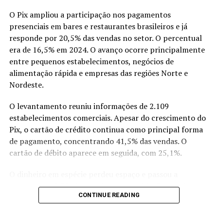
A visitante Débora Mazini também participou da
O Pix ampliou a participação nos pagamentos
atividade e relacionou os cuidados com a boca à saúde de
presenciais em bares e restaurantes brasileiros e já
forma geral. A programação buscou ampliar a
responde por 20,5% das vendas no setor. O percentual
prevenção de cáries e outros problemas bucais ao levar
era de 16,5% em 2024. O avanço ocorre principalmente
orientações diretamente ao público que circulou pela
entre pequenos estabelecimentos, negócios de
Expoacre.
alimentação rápida e empresas das regiões Norte e
Nordeste.
Compartilhe isso:
O levantamento reuniu informações de 2.109
estabelecimentos comerciais. Apesar do crescimento do
X
Facebook
WhatsApp
Pix, o cartão de crédito continua como principal forma
LinkedIn
Telegram
de pagamento, concentrando 41,5% das vendas. O
cartão de débito aparece em seguida, com 25,1%.
O dinheiro em espécie perdeu espaço e passou a
representar 8,3% das vendas presenciais. Os vouchers
CONTINUE READING
respondem por 4,6%, enquanto os cheques, que durante
anos tiveram presença relevante nas transações