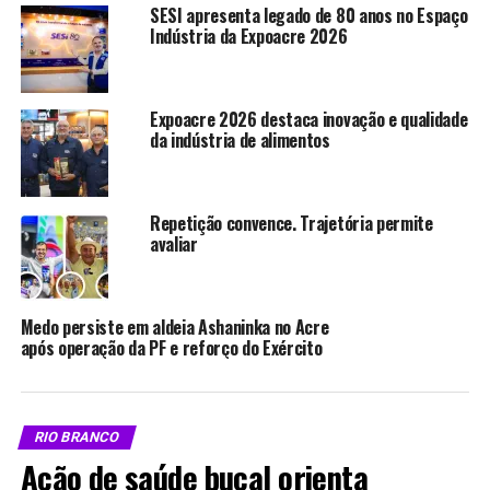
SESI apresenta legado de 80 anos no Espaço
áreas com histórico de circulação do vírus.
Indústria da Expoacre 2026
Compartilhe isso:
Expoacre 2026 destaca inovação e qualidade
da indústria de alimentos
X
Facebook
Repetição convence. Trajetória permite
WhatsApp
LinkedIn
avaliar
Telegram
Medo persiste em aldeia Ashaninka no Acre
após operação da PF e reforço do Exército
Relacionado
RIO BRANCO
Ação de saúde bucal orienta