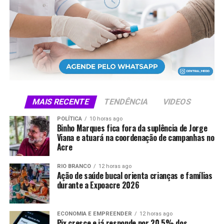
mil visitantes.
Compartilhe isso:
X
Facebook
WhatsApp
LinkedIn
Telegram
MAIS RECENTE
TENDÊNCIA
VIDEOS
POLÍTICA
10 horas ago
Binho Marques fica fora da suplência de Jorge
Viana e atuará na coordenação de campanhas no
Acre
RIO BRANCO
12 horas ago
Ação de saúde bucal orienta crianças e famílias
durante a Expoacre 2026
ECONOMIA E EMPREENDER
12 horas ago
Pix cresce e já responde por 20,5% dos