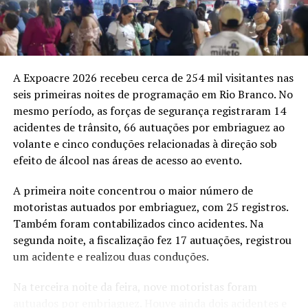
nos restaurantes que oferecem refeições completas.
As diferenças regionais são mais acentuadas no Norte,
onde o Pix representa 29,8% das vendas em salão e
balcão. O percentual supera os 25,5% registrados na
A Expoacre 2026 recebeu cerca de 254 mil visitantes nas
pesquisa anterior e também ultrapassa a participação
seis primeiras noites de programação em Rio Branco. No
do cartão de débito na região, de 24,5%.
mesmo período, as forças de segurança registraram 14
acidentes de trânsito, 66 autuações por embriaguez ao
No Nordeste, o Pix alcança 24,2% das vendas e também
volante e cinco conduções relacionadas à direção sob
fica à frente do cartão de débito, que responde por
efeito de álcool nas áreas de acesso ao evento.
23,4%. Nas demais regiões, a ferramenta ocupa a
terceira posição entre os meios de pagamento. A
A primeira noite concentrou o maior número de
participação chega a 18,1% no Sudeste, 17,9% no
motoristas autuados por embriaguez, com 25 registros.
Centro-Oeste e 16,5% no Sul.
Também foram contabilizados cinco acidentes. Na
segunda noite, a fiscalização fez 17 autuações, registrou
O dinheiro em espécie permanece abaixo de 11% das
um acidente e realizou duas conduções.
vendas em todas as regiões do país. A expansão dos
pagamentos digitais também acompanha a busca dos
Na terceira noite da feira, nove motoristas foram
estabelecimentos por operações mais rápidas e menores
autuados por embriaguez. Houve ainda dois acidentes e
custos nas transações.