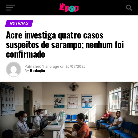
NOTÍCIAS
Acre investiga quatro casos
suspeitos de sarampo; nenhum foi
confirmado
Published
1 ano ago
on
20/07/2025
By
Redação