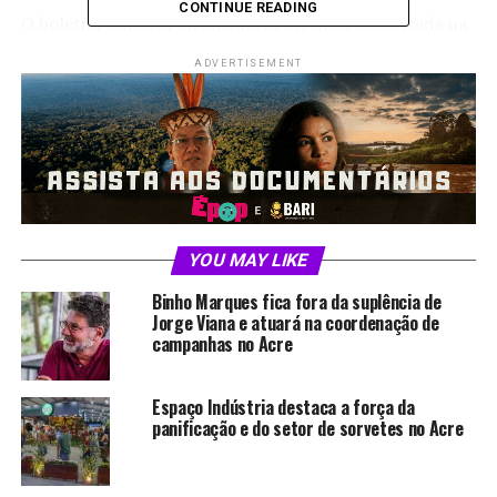
CONTINUE READING
O boletim também inclui uma ocorrência descartada na
cidade de Cobija, na Bolívia, registrada por meio do
ADVERTISEMENT
sistema de vigilância de Rio Branco. A proximidade com
o país vizinho é considerada um fator relevante para o
monitoramento, já que a Bolívia confirmou 125 casos da
doença e ainda investiga 1.129 notificações. A maioria
dos casos confirmados está concentrada no
Departamento de Santa Cruz de La Sierra.
Segundo a Sesacre, a atualização do boletim visa
YOU MAY LIKE
reforçar o acompanhamento contínuo da situação
Binho Marques fica fora da suplência de
epidemiológica e alertar a população sobre a
Jorge Viana e atuará na coordenação de
importância da vacinação como medida preventiva. A
campanhas no Acre
secretaria destaca que não houve registro de casos
confirmados de sarampo no estado.
Espaço Indústria destaca a força da
panificação e do setor de sorvetes no Acre
A divulgação ocorre em meio ao esforço de vigilância
ativa nas regiões de fronteira e reforça a necessidade de
manter altas coberturas vacinais, especialmente em