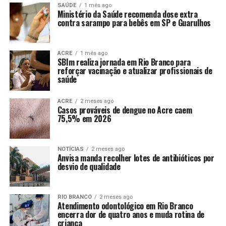
SAÚDE
1 mês ago
Ministério da Saúde recomenda dose extra
contra sarampo para bebês em SP e Guarulhos
ACRE
1 mês ago
SBIm realiza jornada em Rio Branco para
reforçar vacinação e atualizar profissionais de
saúde
ACRE
2 meses ago
Casos prováveis de dengue no Acre caem
75,5% em 2026
NOTÍCIAS
2 meses ago
Anvisa manda recolher lotes de antibióticos por
desvio de qualidade
RIO BRANCO
2 meses ago
Atendimento odontológico em Rio Branco
encerra dor de quatro anos e muda rotina de
criança