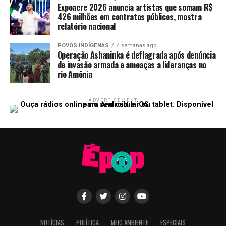
Expoacre 2026 anuncia artistas que somam R$
426 milhões em contratos públicos, mostra
relatório nacional
POVOS INDÍGENAS
4 semanas ago
Operação Ashaninka é deflagrada após denúncia
de invasão armada e ameaças a lideranças no
rio Amônia
ADVERTISEMENT
NOTÍCIAS
POLÍTICA
MEIO AMBIENTE
ESPECIAIS