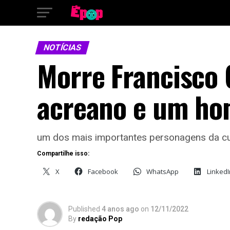
NOTÍCIAS
Morre Francisco G
acreano e um ho
um dos mais importantes personagens da cu
Compartilhe isso:
X
Facebook
WhatsApp
LinkedI
Published
4 anos ago
on
12/11/2022
By
redação Pop