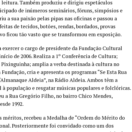
e leitura. Também produziu e dirigiu espetáculos
ticipado de inúmeros seminários, fóruns, simpósios e
eriu a sua paixão pelas pipas nas oficinas e passou a
feitas de tecidos, botões, rendas, bordados, provas
rvo ficou tão vasto que se transformou em exposição.
a exercer o cargo de presidente da Fundação Cultural
ício de 2006. Realiza a 1º Conferência de Cultura;
o Pixinguinha; amplia a verba destinada à cultura no
a Fundação, cria e apresenta os programas “Se Esta Rua
 “Almanaque Aldeia”, na Rádio Aldeia. Ambos têm a
 à população e resgatar músicas populares e folclóricas.
u a Rua Gregório Filho, no bairro Chico Mendes,
esde 1992.
s méritos, recebeu a Medalha de “Ordem do Mérito do
cional. Posteriormente foi convidado como um dos