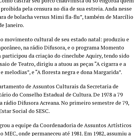
“Como castrar seu porco chauvinista ou só engorda quem
 proibida pela censura no dia de sua estreia. Anda nesse
ara de bolacha versus Mimi fla-flu”, também de Marcílio
e Janeiro.
do movimento cultural de seu estado natal: produziu e
mporâneo, na rádio Difusora, e o programa Momento
 participou da criação do cineclube Aquiry, tendo sido
aio de Teatro, dirigiu a atuou as peças “A cigarra e a
melodias”, e “A floresta negra e dona Margarida”.
partamento de Assuntos Culturais da Secretaria de
tário do Conselho Estadual de Cultura. De 1978 a 79
a rádio Difusora Acreana. No primeiro semestre de 79,
star Social do SESC.
tegrou a equipe da Coordenadoria de Assuntos Artísticos
 do MEC, onde permaneceu até 1981. Em 1982, assumiu a