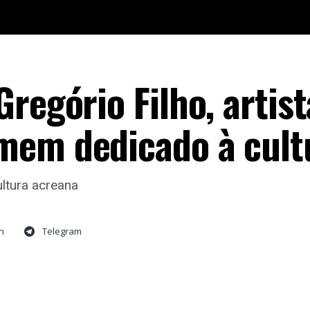
regório Filho, artist
mem dedicado à cult
ltura acreana
n
Telegram