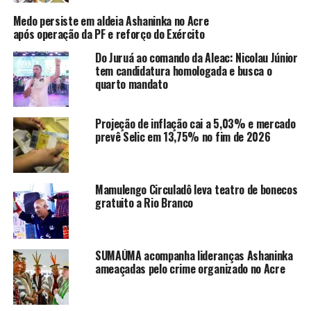
e Patrimônio para Iniciantes da Fundação de Cultura
Medo persiste em aldeia Ashaninka no Acre
Elias Mansour (FEM), com recursos da Política Nacional
após operação da PF e reforço do Exército
Aldir Blanc (Pnab), em parceria com o Governo do Acre.
Do Juruá ao comando da Aleac: Nicolau Júnior
tem candidatura homologada e busca o
quarto mandato
Compartilhe isso:
Projeção de inflação cai a 5,03% e mercado
prevê Selic em 13,75% no fim de 2026
X
Facebook
WhatsApp
LinkedIn
Mamulengo Circuladô leva teatro de bonecos
gratuito a Rio Branco
Telegram
SUMAÚMA acompanha lideranças Ashaninka
ameaçadas pelo crime organizado no Acre
Relacionado