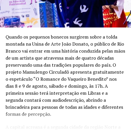
RELATED TOPICS:
ALCINEIA GALDINO
CARTOLA
DESTAQUEPOP
DJAVAN
ELZA SOARES
IZA
MÚSICA NEGRA BRASILEIRA
NEGRA VOZ
POLÍTICA ALDIR BLANC
SHOW GRATUITO ACRE
USINA DE ARTE JOÃO DONATO
UP NEXT
Quando os pequenos bonecos surgirem sobre a tolda
Governo do Acre confirma realização do Arraial Cultural
montada na Usina de Arte João Donato, o público de Rio
2025 em junho
Branco vai entrar em uma história conduzida pelas mãos
DON'T MISS
de um artista que atravessa mais de quatro décadas
Palco do Txai Amazônia apresenta a força da arte e
preservando uma das tradições populares do país. O
cultura da floresta
projeto Mamulengo Circuladô apresenta gratuitamente
o espetáculo “O Romance do Vaqueiro Benedito” nos
dias 8 e 9 de agosto, sábado e domingo, às 17h. A
primeira sessão terá interpretação em Libras e a
segunda contará com audiodescrição, abrindo a
brincadeira para pessoas de todas as idades e diferentes
formas de percepção.
A capital acreana é a segunda cidade da região Norte a