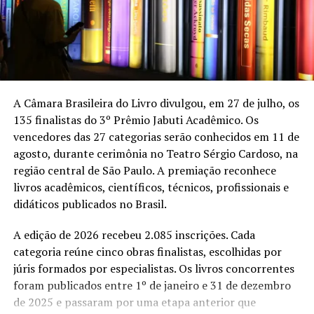
Essa participação é parte da essência do mamulengo. O
boneco não se limita a repetir um roteiro fechado. Ele
conversa, provoca, canta, responde e transforma cada
reação da plateia em matéria para a cena. A tolda,
pequena estrutura atrás da qual o brincante movimenta
A Câmara Brasileira do Livro divulgou, em 27 de julho, os
os personagens, vira uma espécie de mundo em
135 finalistas do 3º Prêmio Jabuti Acadêmico. Os
miniatura. É dali que surgem figuras populares capazes
vencedores das 27 categorias serão conhecidos em 11 de
de tratar, com humor e confronto, de assuntos como
agosto, durante cerimônia no Teatro Sérgio Cardoso, na
autoridade, desigualdade, sobrevivência, solidariedade e
região central de São Paulo. A premiação reconhece
resistência.
livros acadêmicos, científicos, técnicos, profissionais e
didáticos publicados no Brasil.
O formato adotado pelo Mamulengo Circuladô mistura
apresentação artística e aula-espetáculo. Depois de cada
A edição de 2026 recebeu 2.085 inscrições. Cada
sessão, Chico Simões vai conversar com o público sobre
categoria reúne cinco obras finalistas, escolhidas por
a fabricação dos bonecos, a criação dos personagens e a
júris formados por especialistas. Os livros concorrentes
transmissão dos conhecimentos entre mestres e
foram publicados entre 1º de janeiro e 31 de dezembro
aprendizes. A proposta leva para o centro da conversa
de 2025 e passaram por uma etapa anterior que
um saber que sobreviveu principalmente pela oralidade,