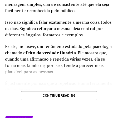
e movimenta economia no
e Internacional
mensagem simples, clara e consistente até que ela seja
Em "Política"
Acre
facilmente reconhecida pelo público.
Em "Cultura"
Isso não significa falar exatamente a mesma coisa todos
os dias. Significa reforçar a mesma ideia central por
diferentes ângulos, formatos e exemplos.
Existe, inclusive, um fenômeno estudado pela psicologia
V Festival Atsa Puyanawa
chamado
efeito da verdade ilusória
. Ele mostra que,
celebra a cultura indígena
quando uma afirmação é repetida várias vezes, ela se
em Mâncio Lima, no Acre
Em "Cultura"
torna mais familiar e, por isso, tende a parecer mais
plausível para as pessoas.
É justamente por isso que a repetição é uma ferramenta
tão poderosa.
RELATED TOPICS:
GLADSON CAMELI
LULA
NOTÍCIAS
CONTINUE READING
UP NEXT
Mas há uma diferença fundamental: em uma
Tecnologia polêmica contra a dengue: Rio Branco
comunicação ética, a repetição serve para fixar uma
investe R$ 4,5 milhões em mosquitos geneticamente
mensagem verdadeira, útil e verificável, nunca para
modificados