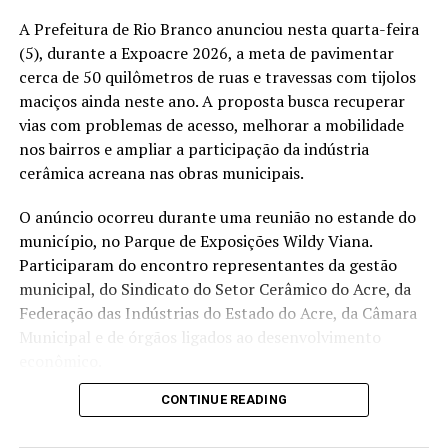
para governar?
A Prefeitura de Rio Branco anunciou nesta quarta-feira
(5), durante a Expoacre 2026, a meta de pavimentar
Governar um Estado é diferente de legislar. Também é
cerca de 50 quilômetros de ruas e travessas com tijolos
diferente de atuar como gestor técnico. O governador
maciços ainda neste ano. A proposta busca recuperar
administra um orçamento bilionário, coordena
vias com problemas de acesso, melhorar a mobilidade
secretarias, lidera milhares de servidores, executa
nos bairros e ampliar a participação da indústria
políticas públicas e responde diretamente pelos
cerâmica acreana nas obras municipais.
resultados da administração estadual. Já deputados e
senadores exercem funções constitucionais voltadas à
O anúncio ocorreu durante uma reunião no estande do
elaboração de leis, fiscalização e representação política.
município, no Parque de Exposições Wildy Viana.
Gestores técnicos, por sua vez, podem acumular grande
Participaram do encontro representantes da gestão
experiência administrativa sem, necessariamente, terem
municipal, do Sindicato do Setor Cerâmico do Acre, da
exercido a chefia do Poder Executivo.
Federação das Indústrias do Estado do Acre, da Câmara
Municipal e de órgãos ligados ao desenvolvimento
Essa distinção não estabelece uma hierarquia entre as
econômico.
funções. Apenas demonstra que são experiências
institucionais diferentes, com responsabilidades
CONTINUE READING
O prefeito Alysson Bestene afirmou que as vias que
distintas.
poderão receber os serviços já foram identificadas. A