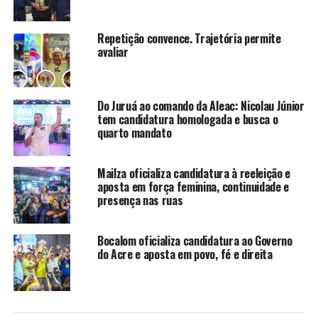
local e promove as tradições culturais do estado,
contribuindo para o desenvolvimento sustentável.
Repetição convence. Trajetória permite
avaliar
O calendário inclui ainda eventos de grande porte, como
o Carnaval e as edições da Expoacre em Rio Branco e no
Juruá, que atraem visitantes de várias regiões. Essas
Do Juruá ao comando da Aleac: Nicolau Júnior
ações integram atividades culturais, tecnológicas e
tem candidatura homologada e busca o
ecológicas, consolidando o Acre como destino turístico
quarto mandato
diversificado.
Mailza oficializa candidatura à reeleição e
Com essa iniciativa, o governo busca fortalecer o setor
aposta em força feminina, continuidade e
turístico como pilar estratégico para a economia local,
presença nas ruas
promovendo as riquezas culturais e naturais do estado
para públicos de diferentes partes do Brasil e do
Bocalom oficializa candidatura ao Governo
exterior.
do Acre e aposta em povo, fé e direita
Fonte: Agência de Notícias do Acre Foto: Marcos
Vicentti/Secom