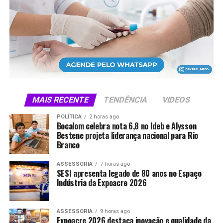
O encontro foi organizado pelo Sicoob Credisul e
contou com representantes da ApexBrasil e do setor
produtivo. Jorge Viana também participou da
programação e fez uma apresentação sobre
oportunidades de negócios no Acre.
Foto: Sérgio Vale
MAIS RECENTE
TENDÊNCIA
VIDEOS
Compartilhe isso:
POLÍTICA
2 horas ago
Bocalom celebra nota 6,8 no Ideb e Alysson
Bestene projeta liderança nacional para Rio
X
Facebook
WhatsApp
Branco
LinkedIn
Telegram
ASSESSORIA
7 horas ago
SESI apresenta legado de 80 anos no Espaço
Indústria da Expoacre 2026
ASSESSORIA
9 horas ago
Expoacre 2026 destaca inovação e qualidade da