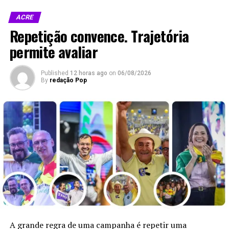
ACRE
Compartilhe isso:
Repetição convence. Trajetória
permite avaliar
X
Facebook
Published
12 horas ago
on
06/08/2026
WhatsApp
LinkedIn
By
redação Pop
Telegram
Relacionado
Verão amazônico
Acre busca fortalecer sua
A grande regra de uma campanha é repetir uma
impulsiona festivais culturais
posição no Turismo Nacional