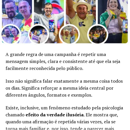
manutenção e prepara
reconstrução da BR-364
entre 2023 e 2025
Em "Notícias"
RELATED TOPICS:
BANCADA FEDERAL DO ACRE
DESENVOLVIMENTO REGIONAL ACRE
DNIT ACRE
A grande regra de uma campanha é repetir uma
INFRAESTRUTURA NO ACRE
INTEGRAÇÃO REGIONAL NO JURUÁ
mensagem simples, clara e consistente até que ela seja
LICITAÇÃO DE OBRAS PÚBLICAS
ORÇAMENTO FEDERAL 2025
facilmente reconhecida pelo público.
PONTE NO VALE DO JURUÁ
PROJETO EXECUTIVO DNIT 2025
RODRIGUES ALVES ACRE
Isso não significa falar exatamente a mesma coisa todos
UP NEXT
os dias. Significa reforçar a mesma ideia central por
Acre reforça medidas de prevenção contra Influenza
diferentes ângulos, formatos e exemplos.
Aviária mesmo sem registros da doença
Existe, inclusive, um fenômeno estudado pela psicologia
DON'T MISS
Rio Branco e Judiciário articulam implantação de
chamado
efeito da verdade ilusória
. Ele mostra que,
clínicas terapêuticas no sistema prisional
quando uma afirmação é repetida várias vezes, ela se
torna mais familiar e, por isso, tende a parecer mais