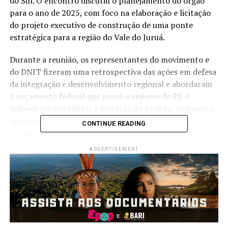
do Sul. O encontro discutiu o planejamento do órgão
para o ano de 2025, com foco na elaboração e licitação
do projeto executivo de construção de uma ponte
estratégica para a região do Vale do Juruá.
Durante a reunião, os representantes do movimento e
do DNIT fizeram uma retrospectiva das ações em defesa
da integração e desenvolvimento regional e abordaram
o orçamento federal que prevê o repasse de R$ 4
milhões para viabilizar a licitação do projeto. Segundo o
movimento, os recursos foram incluídos na Lei
CONTINUE READING
Orçamentária Anual por articulação da bancada federal
do Acre.
ADVERTISEMENT
“Alinhamos com o DNIT a execução do projeto executivo
para a construção da ponte. Para que a obra seja
realizada, é necessário primeiro ter o projeto pronto e
licitado”, informou o Movimento Pró-Ponte por meio de
nota.