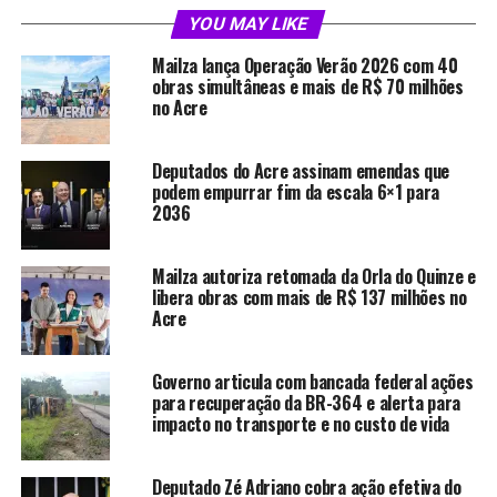
A iniciativa contempla especialmente o município de
YOU MAY LIKE
Rodrigues Alves e foi destacada como parte das ações de
Mailza lança Operação Verão 2026 com 40
infraestrutura com apoio do governo federal, por meio
obras simultâneas e mais de R$ 70 milhões
do DNIT. O objetivo é viabilizar a interligação regional e
no Acre
ampliar oportunidades de mobilidade e desenvolvimento
econômico no Juruá.
Deputados do Acre assinam emendas que
podem empurrar fim da escala 6×1 para
Participaram do encontro lideranças locais, membros do
2036
movimento social e técnicos do DNIT.
Mailza autoriza retomada da Orla do Quinze e
libera obras com mais de R$ 137 milhões no
Compartilhe isso:
Acre
Governo articula com bancada federal ações
X
Facebook
para recuperação da BR-364 e alerta para
impacto no transporte e no custo de vida
WhatsApp
LinkedIn
Deputado Zé Adriano cobra ação efetiva do
Telegram