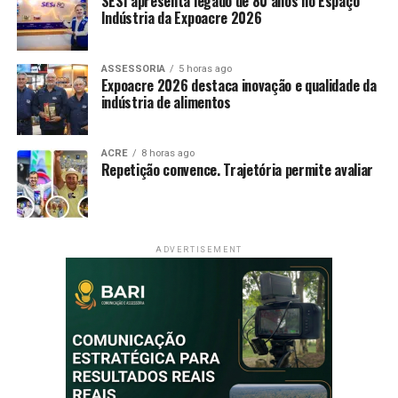
SESI apresenta legado de 80 anos no Espaço
Indústria da Expoacre 2026
X
Facebook
WhatsApp
LinkedIn
Telegram
ASSESSORIA
5 horas ago
Expoacre 2026 destaca inovação e qualidade da
indústria de alimentos
ACRE
8 horas ago
Repetição convence. Trajetória permite avaliar
ADVERTISEMENT