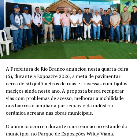
estratégia de comunicação.
O problema começa quando o eleitor passa a confundir
reconhecimento com capacidade.
Uma campanha eficiente pode fazer com que um
candidato seja lembrado. Mas ser lembrado não
responde, por si só, à pergunta mais importante de uma
eleição para o Poder Executivo:
quem está preparado
para governar?
A Prefeitura de Rio Branco anunciou nesta quarta-feira
(5), durante a Expoacre 2026, a meta de pavimentar
Governar um Estado é diferente de legislar. Também é
cerca de 50 quilômetros de ruas e travessas com tijolos
diferente de atuar como gestor técnico. O governador
maciços ainda neste ano. A proposta busca recuperar
administra um orçamento bilionário, coordena
vias com problemas de acesso, melhorar a mobilidade
secretarias, lidera milhares de servidores, executa
nos bairros e ampliar a participação da indústria
políticas públicas e responde diretamente pelos
cerâmica acreana nas obras municipais.
resultados da administração estadual. Já deputados e
senadores exercem funções constitucionais voltadas à
O anúncio ocorreu durante uma reunião no estande do
elaboração de leis, fiscalização e representação política.
município, no Parque de Exposições Wildy Viana.