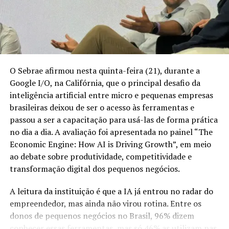
adolescentes.
maior parte dos pequenos negócios ainda enfrenta
dificuldades para avançar na digitalização. Um
Fonte e foto: Agência Brasil
levantamento com 889 micro e pequenas empresas de
Santa Catarina apontou que 81,6% permanecem nos
níveis iniciais de maturidade digital.
Compartilhe isso:
O Sebrae afirmou nesta quinta-feira (21), durante a
O programa busca aproximar as tecnologias da rotina
X
Facebook
WhatsApp
Google I/O, na Califórnia, que o principal desafio da
dos empreendedores e preparar as startups para
inteligência artificial entre micro e pequenas empresas
LinkedIn
Telegram
ampliar as vendas, validar produtos e conquistar novos
brasileiras deixou de ser o acesso às ferramentas e
mercados. Metade das empresas selecionadas está em
passou a ser a capacitação para usá-las de forma prática
Santa Catarina, enquanto as demais estão distribuídas
no dia a dia. A avaliação foi apresentada no painel “The
por estados como São Paulo, Paraná, Rio de Janeiro,
Economic Engine: How AI is Driving Growth”, em meio
Goiás, Rio Grande do Sul e Espírito Santo.
ao debate sobre produtividade, competitividade e
transformação digital dos pequenos negócios.
Fonte: Agência Sebrae de Notícias.
A leitura da instituição é que a IA já entrou no radar do
empreendedor, mas ainda não virou rotina. Entre os
Compartilhe isso:
donos de pequenos negócios no Brasil, 96% dizem
conhecer essas ferramentas, mas só 46% as utilizam nas
X
Facebook
WhatsApp