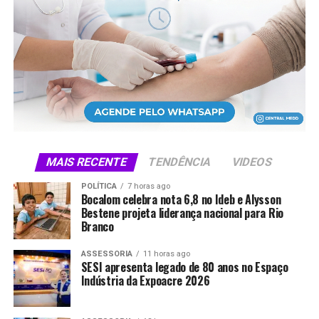
A estratégia inclui ampliar a aproximação com grandes
empresas de tecnologia e estimular startups que
desenvolvem soluções adaptadas ao mercado brasileiro.
A aposta é encurtar a distância entre o que é lançado
nos grandes polos de inovação e o que efetivamente
chega, com utilidade prática, ao cotidiano do
empreendedor.
MAIS RECENTE
TENDÊNCIA
VIDEOS
Compartilhe isso:
POLÍTICA
7 horas ago
Bocalom celebra nota 6,8 no Ideb e Alysson
X
Facebook
WhatsApp
Bestene projeta liderança nacional para Rio
Branco
LinkedIn
Telegram
ASSESSORIA
11 horas ago
SESI apresenta legado de 80 anos no Espaço
Indústria da Expoacre 2026