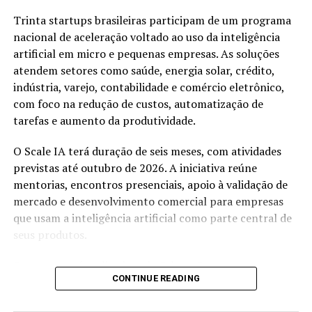
Trinta startups brasileiras participam de um programa
nacional de aceleração voltado ao uso da inteligência
EBC e MinC fecham acordo
artificial em micro e pequenas empresas. As soluções
para levar 3 mil horas do
atendem setores como saúde, energia solar, crédito,
acervo da TV Brasil ao Tela
Brasil
indústria, varejo, contabilidade e comércio eletrônico,
Em "Cultura"
com foco na redução de custos, automatização de
tarefas e aumento da produtividade.
O Scale IA terá duração de seis meses, com atividades
RELATED TOPICS:
COMUNICAÇÃO PÚBLICA
DESTAQUEPOP
previstas até outubro de 2026. A iniciativa reúne
EBC
ELEIÇÕES 2026
EMISSORAS PÚBLICAS
RÁDIO
mentorias, encontros presenciais, apoio à validação de
RIO DE JANEIRO
RNCP
TELEVISÃO
TV 3.0
mercado e desenvolvimento comercial para empresas
UP NEXT
que usam a inteligência artificial como parte central de
SoberanIA entra em fase comercial com IA para
seus produtos.
segurança, educação e atendimento público
O programa é realizado pelo Sebrae Startups em
DON'T MISS
SaferNet identifica 173 vítimas de deepfakes sexuais em
CONTINUE READING
parceria com o Centro de Excelência em Inteligência
escolas de dez estados
Artificial da Universidade Federal de Goiás, além do