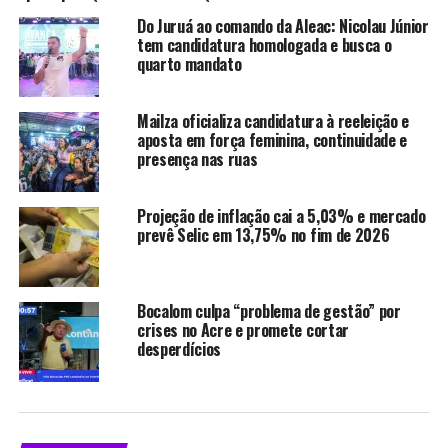
marcado para 20 a 22 de maio, no mesmo local, em
Do Juruá ao comando da Aleac: Nicolau Júnior
parceria com o Grupo de Pesquisa Rádio e Mídia Sonora
tem candidatura homologada e busca o
da Intercom. Aberto ao público, o simpósio integra as
quarto mandato
comemorações dos 90 anos da Rádio Nacional, um dos
marcos da radiodifusão brasileira.
Mailza oficializa candidatura à reeleição e
aposta em força feminina, continuidade e
Na agenda do encontro da RNCP, os debates desta
presença nas ruas
segunda-feira incluem TV 3.0, inovação no rádio e fluxos
regulatórios. Na terça-feira, 19 de maio, os painéis
Projeção de inflação cai a 5,03% e mercado
tratam de experiências regionais, integração de
prevê Selic em 13,75% no fim de 2026
conteúdos, cobertura das eleições de 2026, participação
social e do fechamento da agenda estratégica da rede.
Bocalom culpa “problema de gestão” por
crises no Acre e promete cortar
Compartilhe isso:
desperdícios
X
Facebook