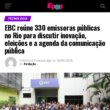
TECNOLOGIA
EBC reúne 330 emissoras públicas
no Rio para discutir inovação,
eleições e a agenda da comunicação
pública
Published
3 meses ago
on
18/05/2026
By
Redação