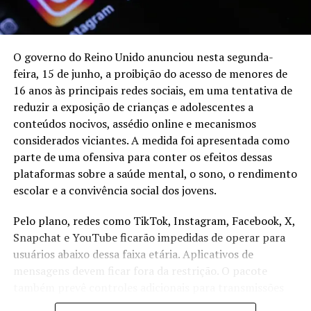
Em São Paulo, a FonIA criou um prontuário inteligente
para fonoaudiólogos. O sistema converte relatos
clínicos em registros estruturados e reduz o período
O governo do Reino Unido anunciou nesta segunda-
dedicado à documentação dos atendimentos.
feira, 15 de junho, a proibição do acesso de menores de
16 anos às principais redes sociais, em uma tentativa de
Vendas, marketing e relacionamento com clientes
reduzir a exposição de crianças e adolescentes a
também estão entre as áreas atendidas. A Lucy AI cria
conteúdos nocivos, assédio online e mecanismos
campanhas de divulgação para pequenas empresas,
considerados viciantes. A medida foi apresentada como
enquanto a Plugflow IA reúne atendimento por
parte de uma ofensiva para conter os efeitos dessas
WhatsApp, gestão de clientes e automações comerciais
plataformas sobre a saúde mental, o sono, o rendimento
em uma única plataforma.
escolar e a convivência social dos jovens.
A VendeAI Tecnologia usa agentes de inteligência
Pelo plano, redes como TikTok, Instagram, Facebook, X,
artificial para conduzir vendas de produtos financeiros
Snapchat e YouTube ficarão impedidas de operar para
pelo WhatsApp. No Paraná, a SmartCRM IA combina
usuários abaixo dessa faixa etária. Aplicativos de
captação de potenciais clientes, gestão do
mensagens devem ficar fora da restrição. O pacote
relacionamento e automatização do processo de vendas.
também prevê controles adicionais para transmissões
ao vivo e para o contato de desconhecidos com menores,
No setor de energia, a Draives digitaliza documentos e