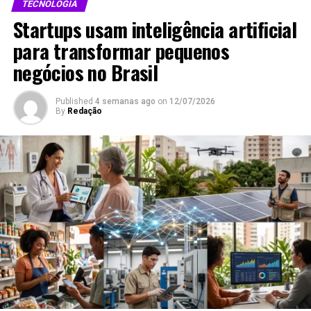
WhatsApp
LinkedIn
TECNOLOGIA
Startups usam inteligência artificial
Telegram
para transformar pequenos
negócios no Brasil
Relacionado
Published
4 semanas ago
on
12/07/2026
By
Redação
Edital Seleção TV Brasil
Empresário José Alberto
destina R$ 32 milhões a
Bardawil, Fundador da TV
séries infantis e
União, Morre aos 73 Anos
infantojuvenis, maior fatia
em Brasília
Em "Notícias"
do investimento
Em "Cultura"