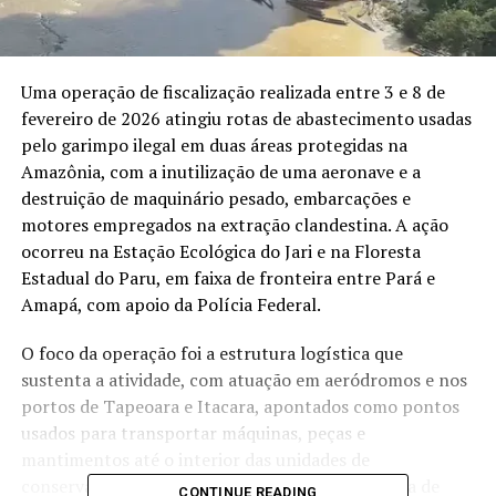
Uma operação de fiscalização realizada entre 3 e 8 de
fevereiro de 2026 atingiu rotas de abastecimento usadas
pelo garimpo ilegal em duas áreas protegidas na
Amazônia, com a inutilização de uma aeronave e a
destruição de maquinário pesado, embarcações e
motores empregados na extração clandestina. A ação
ocorreu na Estação Ecológica do Jari e na Floresta
Estadual do Paru, em faixa de fronteira entre Pará e
Amapá, com apoio da Polícia Federal.
O foco da operação foi a estrutura logística que
sustenta a atividade, com atuação em aeródromos e nos
portos de Tapeoara e Itacara, apontados como pontos
usados para transportar máquinas, peças e
mantimentos até o interior das unidades de
conservação. Durante a fiscalização em uma pista de
CONTINUE READING