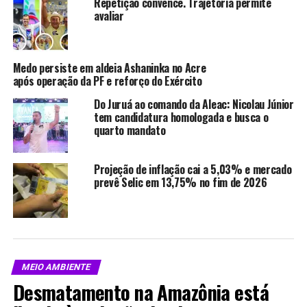
Repetição convence. Trajetória permite
dado usado para justificar a intensificação das ações na
avaliar
região. No comunicado, o órgão destacou que a Estação
Ecológica do Jari é uma unidade de proteção integral,
com exploração mineral proibida, e que o objetivo da
Medo persiste em aldeia Ashaninka no Acre
atuação integrada é “interromper a estrutura logística
após operação da PF e reforço do Exército
que sustenta a expansão do garimpo ilegal”.
Do Juruá ao comando da Aleac: Nicolau Júnior
tem candidatura homologada e busca o
Em uma das frentes da ofensiva, a operação resultou
quarto mandato
ainda na autuação de um piloto, multado em R$ 6,03
milhões por descumprimento de embargo da pista e por
Projeção de inflação cai a 5,03% e mercado
envolvimento com atividade garimpeira ilegal, conforme
prevê Selic em 13,75% no fim de 2026
relato publicado a partir de informações do Ibama.
Compartilhe isso:
MEIO AMBIENTE
X
Facebook
Desmatamento na Amazônia está