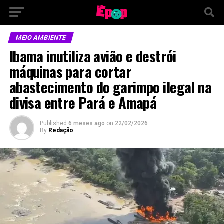
MEIO AMBIENTE
Ibama inutiliza avião e destrói
máquinas para cortar
abastecimento do garimpo ilegal na
divisa entre Pará e Amapá
Published
6 meses ago
on
22/02/2026
By
Redação