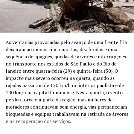
das chuvas, mudanças na distribuição da precipitação
peruano passaram a defender a declaração de estado de
podem aumentar a exposição das lavouras a períodos de
emergência e uma intervenção permanente das forças
estiagem e elevar riscos econômicos. O mesmo problema
policiais e militares no Alto Nanay.
alcança reservatórios e usinas hidrelétricas que
dependem do volume de água dos rios.
Entre janeiro e abril de 2026, a Fiscalía peruana
registrou 29 pontos de mineração ilegal em Iquitos,
As ventanias provocadas pelo avanço de uma frente fria
Os resultados reforçam que a conservação da Amazônia
Maynas e Nauta. O número cobre apenas ocorrências
deixaram ao menos cinco mortos, dez feridos e uma
também interfere na disponibilidade de água em áreas
que chegaram aos órgãos públicos. Em rios extensos,
sequência de apagões, quedas de árvores e interrupções
produtoras localizadas a milhares de quilômetros da
com canais escondidos pela floresta e longas distâncias
no transporte nos estados de São Paulo e do Rio de
floresta. A manutenção do regime de chuvas no Sul do
entre as comunidades, parte das dragas pode funcionar
Janeiro entre quarta-feira (29) e quinta-feira (30). O
Brasil passa, assim, a fazer parte da discussão sobre
durante semanas sem ser alcançada por qualquer
impacto mais severo ocorreu na quarta, quando as
políticas de combate ao desmatamento, planejamento
fiscalização.
rajadas passaram de 120 km/h no interior paulista e de
agrícola, produção de energia e adaptação às mudanças
100 km/h na capital fluminense. Nesta quinta, o vento
climáticas.
Puca Urco já havia recebido uma grande operação em
perdeu força em parte da região, mas milhares de
junho. A Marinha peruana apreendeu e destruiu balsas,
moradores continuavam sem energia, vias permaneciam
Fonte: Brazilian Journal of Biology , ((o))eco – Foto:
motores, geradores, compressores, bombas,
bloqueadas e equipes trabalhavam na retirada de árvores
Agência Brasil
combustível, equipamentos de internet via satélite e
e na recuperação dos serviços.
outros materiais avaliados em 411.830 soles. Ao longo
daquele mês, quatro operações nos rios Nanay,