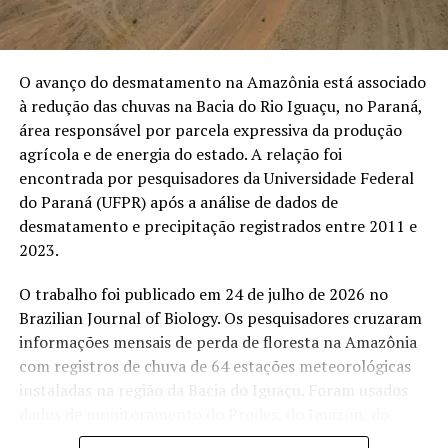
MPF denuncia mineração
O avanço do desmatamento na Amazônia está associado
ilegal na Amazônia à CIDH e
à redução das chuvas na Bacia do Rio Iguaçu, no Paraná,
alerta para contaminação
área responsável por parcela expressiva da produção
por mercúrio
Em "MEIO AMBIENTE"
agrícola e de energia do estado. A relação foi
encontrada por pesquisadores da Universidade Federal
do Paraná (UFPR) após a análise de dados de
desmatamento e precipitação registrados entre 2011 e
RELATED TOPICS:
AMAPÁ
AMAZÔNIA
2023.
COMBUSTÍVEL APREENDIDO
DESTAQUEPOP
DESTRUIÇÃO DE MAQUINÁRIO
ESTAÇÃO ECOLÓGICA DO JARI
O trabalho foi publicado em 24 de julho de 2026 no
FLORESTA ESTADUAL DO PARU
GARIMPO ILEGAL
IBAMA
LARANJAL DO JARI
OURO APREENDIDO
PARÁ
Brazilian Journal of Biology. Os pesquisadores cruzaram
POLÍCIA FEDERAL
informações mensais de perda de floresta na Amazônia
com registros de chuva de 64 estações meteorológicas
UP NEXT
Extrativistas na Resex Chico Mendes finalizam safra da
instaladas na região da Bacia do Iguaçu. Foram usados
castanha à espera de melhores preços
dados de monitoramento do Prodes, do Imazon, do
Instituto Nacional de Meteorologia, da Copel e do
DON'T MISS