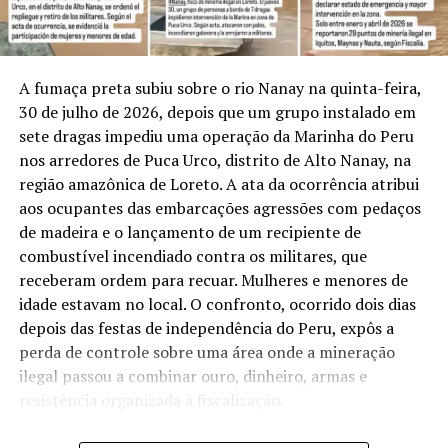
podem, portanto, atingir simultaneamente a
agricultura, a criação de animais e o abastecimento de
energia.
A fumaça preta subiu sobre o rio Nanay na quinta-feira,
A conexão ocorre pelo papel da Floresta Amazônica no
30 de julho de 2026, depois que um grupo instalado em
transporte de umidade pela América do Sul. Parte da
sete dragas impediu uma operação da Marinha do Peru
água retirada do solo pelas árvores retorna à atmosfera
nos arredores de Puca Urco, distrito de Alto Nanay, na
por evapotranspiração. Essa umidade é carregada por
região amazônica de Loreto. A ata da ocorrência atribui
correntes atmosféricas em direção a outras regiões do
aos ocupantes das embarcações agressões com pedaços
continente, processo associado aos chamados rios
de madeira e o lançamento de um recipiente de
voadores. A redução da cobertura florestal interfere
combustível incendiado contra os militares, que
nesse ciclo e pode diminuir o volume de água
receberam ordem para recuar. Mulheres e menores de
transportado para o Centro-Sul do país.
idade estavam no local. O confronto, ocorrido dois dias
depois das festas de independência do Peru, expôs a
Os pesquisadores também avaliaram a influência de El
perda de controle sobre uma área onde a mineração
Niño e La Niña sobre as chuvas. O El Niño costuma
ilegal passou a combinar ouro, dinheiro, armas e
favorecer precipitações maiores na Bacia do Iguaçu, ao
resistência organizada à fiscalização.
mesmo tempo em que pode deixar partes da Amazônia
mais secas. A La Niña produz efeitos diferentes, com
O fogo aparece entre estruturas flutuantes cobertas por