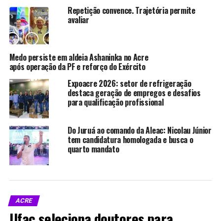
econômico regional.
Repetição convence. Trajetória permite
avaliar
Leia a matéria completa na
Agência de Notícias do Acre
.
Medo persiste em aldeia Ashaninka no Acre
Compartilhe isso:
após operação da PF e reforço do Exército
Expoacre 2026: setor de refrigeração
X
Facebook
destaca geração de empregos e desafios
para qualificação profissional
WhatsApp
LinkedIn
Do Juruá ao comando da Aleac: Nicolau Júnior
tem candidatura homologada e busca o
Telegram
quarto mandato
Relacionado
ACRE
Ufac seleciona doutores para