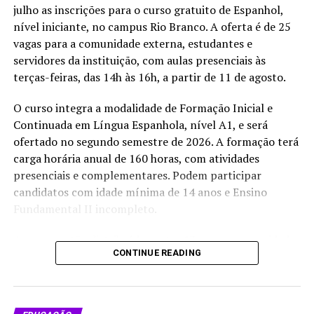
O cronograma prevê a divulgação das inscrições
julho as inscrições para o curso gratuito de Espanhol,
deferidas em 4 de agosto. O resultado parcial será
nível iniciante, no campus Rio Branco. A oferta é de 25
publicado no dia 5, com prazo para recursos em 6 e 7 de
vagas para a comunidade externa, estudantes e
agosto. A lista final dos selecionados está marcada para
servidores da instituição, com aulas presenciais às
10 de agosto.
terças-feiras, das 14h às 16h, a partir de 11 de agosto.
Os professores credenciados deverão atuar em
O curso integra a modalidade de Formação Inicial e
disciplinas, orientação ou coorientação de estudantes,
Continuada em Língua Espanhola, nível A1, e será
projetos de pesquisa, inovação, extensão,
ofertado no segundo semestre de 2026. A formação terá
internacionalização, planejamento acadêmico,
carga horária anual de 160 horas, com atividades
autoavaliação e divulgação científica. O credenciamento
presenciais e complementares. Podem participar
também reforça a estrutura do programa em uma área
candidatos com idade mínima de 14 anos e Ensino
estratégica para o Acre, onde a formação de
Fundamental II incompleto.
pesquisadores está ligada diretamente ao manejo de
florestas, à restauração ambiental e ao desenvolvimento
As vagas estão distribuídas entre 13 para a comunidade
de tecnologias para a Amazônia.
CONTINUE READING
externa, oito para estudantes do Ifac e quatro para
servidores. Caso alguma das categorias não preencha
todas as vagas, a instituição poderá redistribuir as
Compartilhe isso:
oportunidades entre os demais inscritos, com prioridade