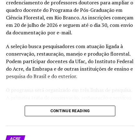
credenciamento de professores doutores para ampliar o
quadro docente do Programa de Pós-Graduação em
UP NEXT
Ministro Waldez Góes anuncia ações para saneamento e
Ciência Florestal, em Rio Branco. As inscrições começam
desenvolvimento no Acre
em 20 de julho de 2026 e seguem até o dia 30, com envio
da documentação por e-mail.
DON'T MISS
Governo do Acre reduz ICMS para bares e restaurantes
A seleção busca pesquisadores com atuação ligada à
conservação, restauração, manejo e produção florestal.
Podem participar docentes da Ufac, do Instituto Federal
do Acre, da Embrapa e de outras instituições de ensino e
pesquisa do Brasil e do exterior.
O programa será organizado em três linhas de pesquisa.
A primeira trata de conservação, restauração e serviços
ecossistêmicos. A segunda envolve propagação,
CONTINUE READING
implantação e condução florestal. A terceira reúne
estudos sobre crescimento, dinâmica e manejo da
produção florestal. A proposta é formar um corpo
docente voltado a temas ligados à floresta amazônica, à
ACRE