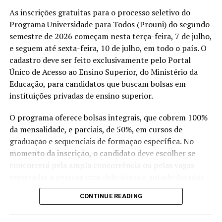
concluírem a formação com frequência mínima de 75%
As inscrições gratuitas para o processo seletivo do
receberão certificado do nível inicial de espanhol.
Programa Universidade para Todos (Prouni) do segundo
semestre de 2026 começam nesta terça-feira, 7 de julho,
Compartilhe isso:
e seguem até sexta-feira, 10 de julho, em todo o país. O
cadastro deve ser feito exclusivamente pelo Portal
X
Facebook
WhatsApp
Único de Acesso ao Ensino Superior, do Ministério da
Educação, para candidatos que buscam bolsas em
LinkedIn
Telegram
instituições privadas de ensino superior.
O programa oferece bolsas integrais, que cobrem 100%
da mensalidade, e parciais, de 50%, em cursos de
graduação e sequenciais de formação específica. No
momento da inscrição, o candidato deve escolher se
concorrerá pela ampla concorrência ou pelas vagas
reservadas a pessoas com deficiência e autodeclarados
indígenas, pretos ou pardos.
CONTINUE READING
Para participar, é necessário ter concluído o ensino