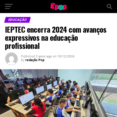
EDUCAÇÃO
IEPTEC encerra 2024 com avanços
expressivos na educação
profissional
Published
2 anos ago
on
19/12/2024
By
redação Pop