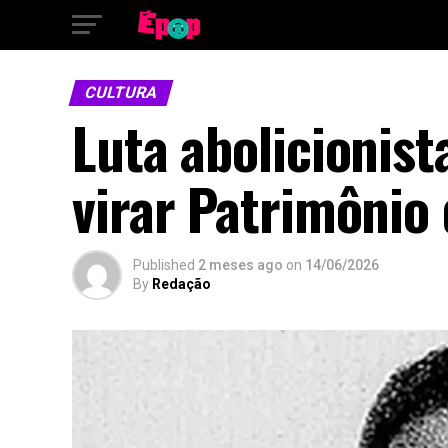
CULTURA
Luta abolicionis
virar Patrimôni
Published
2 meses ago
on
14/06/2026
By
Redação