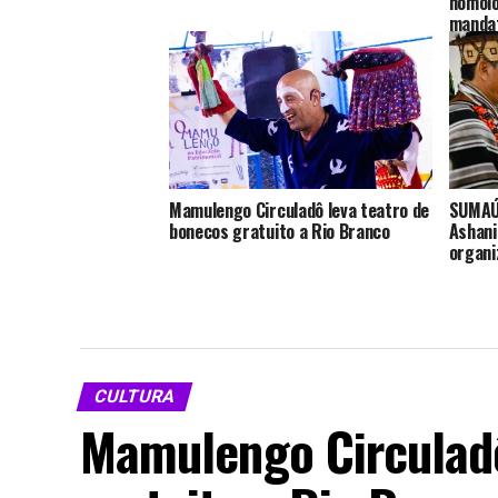
homolo
manda
Mamulengo Circuladô leva teatro de
SUMAÚ
bonecos gratuito a Rio Branco
Ashani
organi
CULTURA
Mamulengo Circuladô