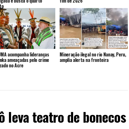
gada e busca o quarto
fim de 2026
to
MA acompanha lideranças
Mineração ilegal no rio Nanay, Peru,
nka ameaçadas pelo crime
amplia alerta na fronteira
zado no Acre
 leva teatro de bonecos