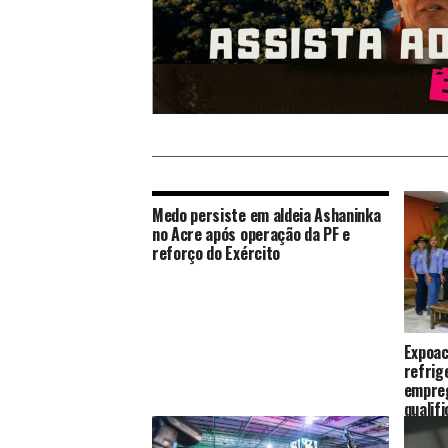
Medo persiste em aldeia Ashaninka
no Acre após operação da PF e
reforço do Exército
Expoac
refrig
empreg
qualif