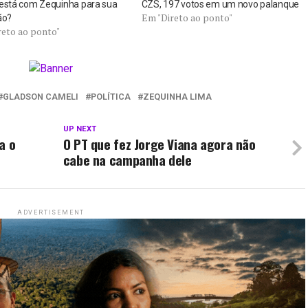
 está com Zequinha para sua
CZS, 197 votos em um novo palanque
Em "Direto ao ponto"
ão?
reto ao ponto"
GLADSON CAMELI
POLÍTICA
ZEQUINHA LIMA
UP NEXT
a o
O PT que fez Jorge Viana agora não
cabe na campanha dele
ADVERTISEMENT