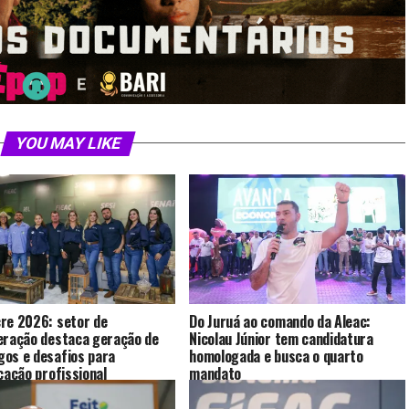
YOU MAY LIKE
re 2026: setor de
Do Juruá ao comando da Aleac:
eração destaca geração de
Nicolau Júnior tem candidatura
os e desafios para
homologada e busca o quarto
icação profissional
mandato