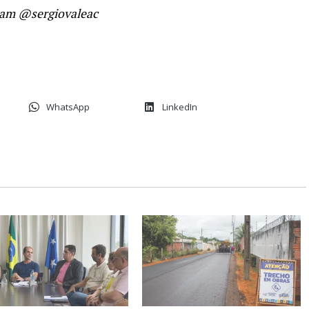
gram
@sergiovaleac
WhatsApp
LinkedIn