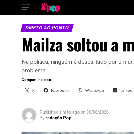
DIRETO AO PONTO
Mailza soltou a 
Na política, ninguém é descartado por um ú
problema.
Compartilhe isso:
X
Facebook
WhatsApp
LinkedI
Published
1 mês ago
on
30/06/2026
By
redação Pop