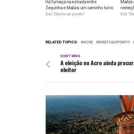
Há fumaça na estrada entre
Mailza
Zequinha e Mailza: um caminho turvo
reeleiç
Em "Direto ao ponto"
Em "Di
RELATED TOPICS:
ACRE
DIRETOAOPONTO
DON'T MISS
A eleição no Acre ainda procur
eleitor