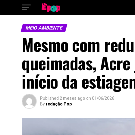
MEIO AMBIENTE
Mesmo com reduç
queimadas, Acre 
início da estiage
Published
2 meses ago
on
01/06/2026
By
redação Pop