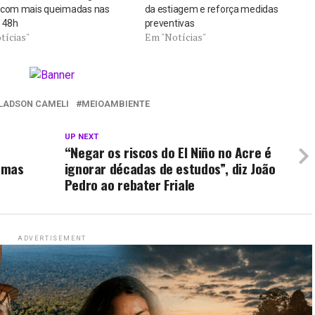
 com mais queimadas nas
da estiagem e reforça medidas
 48h
preventivas
tícias"
Em "Notícias"
LADSON CAMELI
MEIOAMBIENTE
UP NEXT
“Negar os riscos do El Niño no Acre é
emas
ignorar décadas de estudos”, diz João
Pedro ao rebater Friale
ADVERTISEMENT