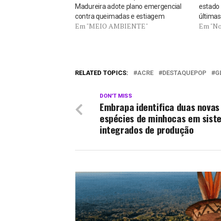
Madureira adote plano emergencial
estado
contra queimadas e estiagem
últimas
Em "MEIO AMBIENTE"
Em "No
RELATED TOPICS:
ACRE
DESTAQUEPOP
G
DON'T MISS
Embrapa identifica duas novas
espécies de minhocas em sist
integrados de produção