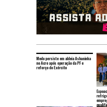
Medo persiste em aldeia Ashaninka
no Acre após operação da PF e
reforço do Exército
Expoac
refrig
empreg
qualif