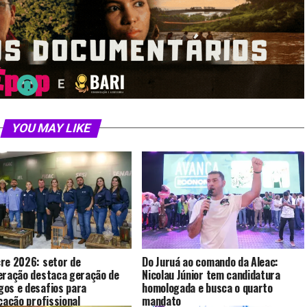
YOU MAY LIKE
re 2026: setor de
Do Juruá ao comando da Aleac:
eração destaca geração de
Nicolau Júnior tem candidatura
os e desafios para
homologada e busca o quarto
icação profissional
mandato