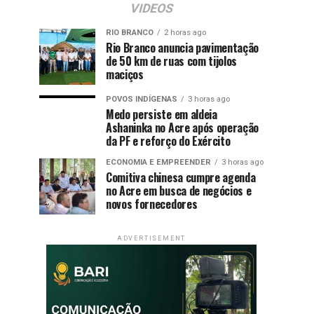
VIDEOS
RIO BRANCO
2 horas ago
Rio Branco anuncia pavimentação
de 50 km de ruas com tijolos
maciços
POVOS INDÍGENAS
3 horas ago
Medo persiste em aldeia
Ashaninka no Acre após operação
da PF e reforço do Exército
ECONOMIA E EMPREENDER
3 horas ago
Comitiva chinesa cumpre agenda
no Acre em busca de negócios e
novos fornecedores
ADVERTISEMENT