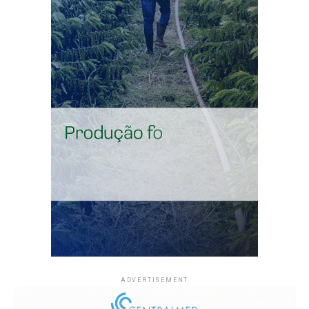
Em julho, a média cai para 242. Até 7 de agosto deste
ano, foram contabilizados 22 focos no Acre, número
ainda distante da média mensal.
O monitoramento de focos de calor é feito por imagens
de satélite. Os registros permitem acompanhar a
evolução das queimadas em grandes áreas e identificar
mudanças na distribuição das ocorrências durante o
período de estiagem.
Compartilhe isso:
X
Facebook
WhatsApp
LinkedIn
Telegram
ADVERTISEMENT