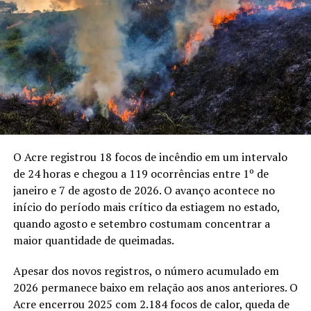
culturais.
Assessoria FIEAC
Marcelo Moura defendeu a participação conjunta do
poder público, iniciativa privada e comunidade musical
Compartilhe isso:
para ampliar o projeto. O presidente da CDL também
apontou a geração de oportunidades de trabalho como
X
Facebook
WhatsApp
uma das frentes da iniciativa, que pretende criar novos
espaços para apresentações de profissionais da música.
LinkedIn
Telegram
O Acre registrou 18 focos de incêndio em um intervalo
Um dos artistas envolvidos, o cantor Bruno Damasceno,
de 24 horas e chegou a 119 ocorrências entre 1º de
afirmou que o projeto nasceu da articulação da própria
janeiro e 7 de agosto de 2026. O avanço acontece no
comunidade musical com apoiadores. “A ideia é ocupar
início do período mais crítico da estiagem no estado,
os lugares com cultura”, disse o músico ao explicar que
quando agosto e setembro costumam concentrar a
as apresentações também devem chegar aos bairros.
maior quantidade de queimadas.
Entre os objetivos apresentados pelos envolvidos está
Apesar dos novos registros, o número acumulado em
transformar o projeto em uma programação
2026 permanece baixo em relação aos anos anteriores. O
permanente e ampliar gradualmente sua presença na
Acre encerrou 2025 com 2.184 focos de calor, queda de
cidade. A articulação deverá envolver a Prefeitura de Rio