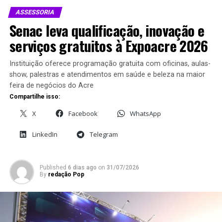
ASSESSORIA
Senac leva qualificação, inovação e
Presente na feira, o presidente do Sindicato da Indústria
serviços gratuitos à Expoacre 2026
de Móveis do Estado do Acre (Sindmóveis/AC), Augusto
Nepomucena, ressalta que a produção do Vale do Juruá
Instituição oferece programação gratuita com oficinas, aulas-
se consolidou como referência no estado pela qualidade,
show, palestras e atendimentos em saúde e beleza na maior
criatividade e capacidade de atender diferentes
feira de negócios do Acre
mercados.
Compartilhe isso:
X
Facebook
WhatsApp
LinkedIn
Telegram
Published
6 dias ago
on
31/07/2026
By
redação Pop