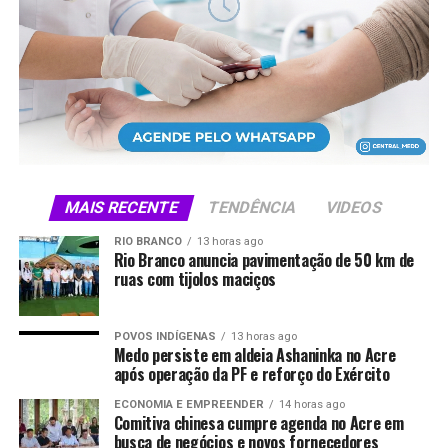
Segundo Zé Adriano, o Espaço Indústria representa a
união entre a FIEAC, o Governo do Estado e os
empreendedores, fortalecendo negócios, criando
MAIS RECENTE
TENDÊNCIA
VIDEOS
oportunidades e ampliando a projeção da Expoacre.
RIO BRANCO
13 horas ago
O deputado federal e presidente licenciado da FIEAC, Zé
Rio Branco anuncia pavimentação de 50 km de
ruas com tijolos maciços
Adriano, parabenizou a Federação e o Governo do
Estado pelo trabalho desenvolvido na organização do
Espaço Indústria. Segundo ele, a proposta é ampliar
POVOS INDÍGENAS
13 horas ago
ainda mais a participação empresarial nas próximas
Medo persiste em aldeia Ashaninka no Acre
após operação da PF e reforço do Exército
edições da feira, inclusive com a presença de
empreendedores de outros países, fortalecendo o
ECONOMIA E EMPREENDER
14 horas ago
Comitiva chinesa cumpre agenda no Acre em
ambiente de negócios e a projeção da Expoacre.
busca de negócios e novos fornecedores