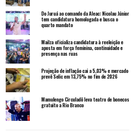
a visibilidade das empresas e gerar novos negócios.
Do Juruá ao comando da Aleac: Nicolau Júnior
“Esta é uma oportunidade de mostrar ao público a
tem candidatura homologada e busca o
qualidade dos móveis produzidos pelos marceneiros do
quarto mandato
Juruá. Trabalhamos para apresentar peças diferenciadas
e com alto padrão de acabamento. Também somos
Mailza oficializa candidatura à reeleição e
gratos ao Governo do Estado, por meio do secretário de
aposta em força feminina, continuidade e
Indústria, Marcio Agiolfi, pelo apoio ao fortalecimento
presença nas ruas
do nosso setor”, destaca.
Projeção de inflação cai a 5,03% e mercado
prevê Selic em 13,75% no fim de 2026
Mamulengo Circuladô leva teatro de bonecos
gratuito a Rio Branco