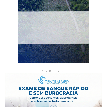
sucesso durante a Expoacre”,
destacou João Paulo.
Para o secretário de Estado de Indústria, Ciência e
Tecnologia, Marcio Agiolfi, a grande procura pelos
estandes evidencia a importância do Espaço Indústria
como vitrine para o setor produtivo acreano. “É a maior
vitrine que o Estado pode oferecer às empresas. Ficamos
muito felizes em contribuir para esse projeto e em ver o
cuidado e o entusiasmo de cada expositor com seu
espaço. Isso nos motiva a continuar fortalecendo essa
iniciativa”, afirmou.
ADVERTISEMENT