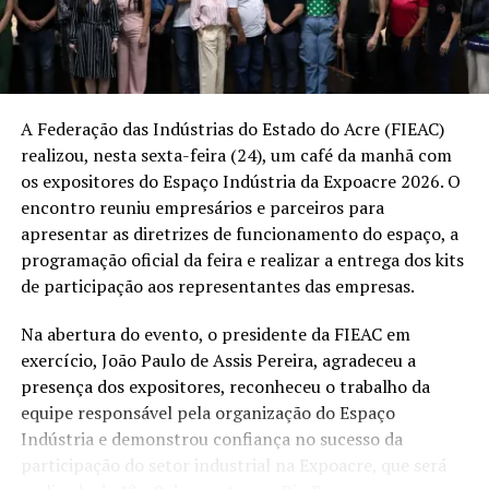
complexa, dos elevados custos de produção e das
dificuldades para competir com empresas instaladas nos
grandes centros do país”
, destacou.
Segundo Felício, essas adversidades jamais diminuíram
A Federação das Indústrias do Estado do Acre (FIEAC)
sua vontade de empreender. Pelo contrário,
realizou, nesta sexta-feira (24), um café da manhã com
fortaleceram sua capacidade de inovar, persistir e
As inscrições para cada palestras, workshops e aulas
os expositores do Espaço Indústria da Expoacre 2026. O
acreditar na indústria como um instrumento de
shows acontecem exclusivamente no dia do evento, a
encontro reuniu empresários e parceiros para
transformação social.
partir de 60 minutos antes do início da atividade. As
apresentar as diretrizes de funcionamento do espaço, a
vagas são limitadas e por ordem de chegada.
programação oficial da feira e realizar a entrega dos kits
de participação aos representantes das empresas.
Paralelamente, durante todos os dias do evento, das
18h às 22h, o Senac oferece atendimentos permanentes
Na abertura do evento, o presidente da FIEAC em
gratuitos de design de sobrancelhas, maquiagem,
exercício, João Paulo de Assis Pereira, agradeceu a
massagem relaxante, tranças e penteados, além de
presença dos expositores, reconheceu o trabalho da
serviços de saúde como aferição de pressão arterial,
“Essa honraria reforça a certeza de que vale a pena
equipe responsável pela organização do Espaço
verificação de temperatura axilar e realização de testes
perseverar e mostra que o Brasil cresce quando todas
Indústria e demonstrou confiança no sucesso da
rápidos.
as suas regiões têm oportunidades de produzir,
participação do setor industrial na Expoacre, que será