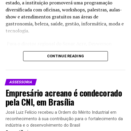
estado, a instituição promoverá uma programação
diversificada com oficinas, workshops, palestras, aulas-
Telegram
show e atendimentos gratuitos nas áreas de
gastronomia, beleza, saúde, gestão, informática, moda e
tecnologia.
Relacionado
Para o diretor regional do Senac Acre, Deywerson
Galvão, a participação na feira reafirma o compromisso
CONTINUE READING
da instituição com a qualificação profissional.
“Queremos apresentar ao público a qualidade dos cursos
do Senac e incentivar o desenvolvimento de novas
É uma grande vitrine, diz
Expoacre Juruá: “Esperamos
habilidades, seja para ingressar no mercado de trabalho,
empresário do setor
bater recorde de negócios”,
ASSESSORIA
moveleiro sobre a Expoacre
afirma presidente da FIEAC
empreender ou se aperfeiçoar”, destacou.
Empresário acreano é condecorado
Em "Assessoria"
Juruá
Em "Notícias"
A programação começa no sábado, 1º de agosto com o
pela CNI, em Brasília
workshop “Do Mar ao Sertão: A Riqueza da Gastronomia
Potiguar”, conduzido pela chef Elizabeth Assunção, do
José Luiz Felício recebeu a Ordem do Mérito Industrial em
Senac Rio Grande do Norte. A aula-show apresenta uma
reconhecimento à sua contribuição para o fortalecimento da
indústria e o desenvolvimento do Brasil
releitura da culinária potiguar a partir de ingredientes