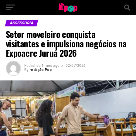
ASSESSORIA
Setor moveleiro conquista
visitantes e impulsiona negócios na
Expoacre Juruá 2026
Published
1 mês ago
on
02/07/2026
By
redação Pop