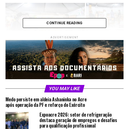
CONTINUE READING
ADVERTISEMENT
“Os móveis são realmente muito bonitos e de
excelente qualidade. Gostei bastante do que vi,
já entrei em contato com a empresa e
pretendo adquirir um jogo de mesa no
próximo mês”, Fernando Freitas
YOU MAY LIKE
Medo persiste em aldeia Ashaninka no Acre
Para o empresário João Evangelista, proprietário da
após operação da PF e reforço do Exército
Móveis Farias e presidente da Associação dos Moveleiros
Expoacre 2026: setor de refrigeração
de Cruzeiro do Sul, a Expoacre Juruá representa uma
destaca geração de empregos e desafios
importante vitrine para fortalecer o segmento, ampliar
para qualificação profissional