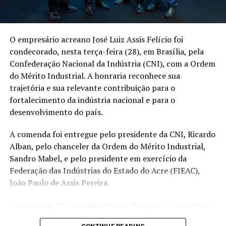
mostrando como a escolha das roupas pode influenciar
diferentes contextos do dia a dia.
O empresário acreano José Luiz Assis Felício foi
condecorado, nesta terça-feira (28), em Brasília, pela
Confederação Nacional da Indústria (CNI), com a Ordem
do Mérito Industrial. A honraria reconhece sua
trajetória e sua relevante contribuição para o
fortalecimento da indústria nacional e para o
desenvolvimento do país.
A comenda foi entregue pelo presidente da CNI, Ricardo
Alban, pelo chanceler da Ordem do Mérito Industrial,
Sandro Mabel, e pelo presidente em exercício da
Federação das Indústrias do Estado do Acre (FIEAC),
No dia 6 de agosto, Daniel Lima e Tiago Birimba
João Paulo de Assis Pereira.
promovem uma experiência interativa sobre tomada de
decisão, utilizando personagens criados por inteligência
Com mais de 30 anos à frente da Miragina S/A Indústria
artificial e a participação do público. A programação
e Comércio, empresa fundada em 1967 e referência na
continua em 7 de agosto com a maquiadora Carol