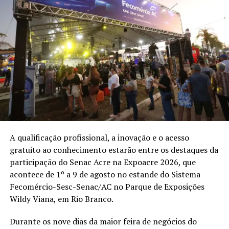
“O polo moveleiro do Juruá é um dos grandes destaques
da indústria acreana. A expectativa é de excelentes
resultados durante a Expoacre Juruá e, principalmente,
nos meses seguintes, já que a feira funciona como uma
grande vitrine e continua gerando oportunidades de
negócios muito além do evento”, enfatiza.
Texto: Whilley Araújo / Fotos: Sérgio Vale –
Assessoria FIEAC
A qualificação profissional, a inovação e o acesso
gratuito ao conhecimento estarão entre os destaques da
Compartilhe isso:
participação do Senac Acre na Expoacre 2026, que
acontece de 1º a 9 de agosto no estande do Sistema
Fecomércio-Sesc-Senac/AC no Parque de Exposições
X
Facebook
Wildy Viana, em Rio Branco.
WhatsApp
LinkedIn
Durante os nove dias da maior feira de negócios do