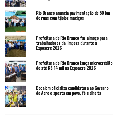
Rio Branco anuncia pavimentação de 50 km
WhatsApp
LinkedIn
de ruas com tijolos maciços
Telegram
Prefeitura de Rio Branco faz almoço para
trabalhadores da limpeza durante a
Expoacre 2026
Relacionado
Prefeitura de Rio Branco lança microcrédito
de até R$ 14 mil na Expoacre 2026
Ufac abre processo seletivo
Ufac abre inscrições para
Bocalom oficializa candidatura ao Governo
para contratação de
cursos de direito e inglês em
do Acre e aposta em povo, fé e direita
professores substitutos
Sena Madureira e Feijó
Em "Educação"
Em "Educação"