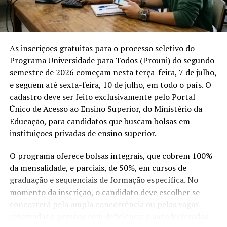
Para a abertura da turma, será necessário o
preenchimento mínimo de 60% das matrículas, o
equivalente a 15 estudantes. Os participantes que
concluírem a formação com frequência mínima de 75%
As inscrições gratuitas para o processo seletivo do
receberão certificado do nível inicial de espanhol.
Programa Universidade para Todos (Prouni) do segundo
semestre de 2026 começam nesta terça-feira, 7 de julho,
Compartilhe isso:
e seguem até sexta-feira, 10 de julho, em todo o país. O
cadastro deve ser feito exclusivamente pelo Portal
X
Facebook
WhatsApp
Único de Acesso ao Ensino Superior, do Ministério da
Educação, para candidatos que buscam bolsas em
LinkedIn
Telegram
instituições privadas de ensino superior.
O programa oferece bolsas integrais, que cobrem 100%
da mensalidade, e parciais, de 50%, em cursos de
graduação e sequenciais de formação específica. No
momento da inscrição, o candidato deve escolher se
concorrerá pela ampla concorrência ou pelas vagas
reservadas a pessoas com deficiência e autodeclarados