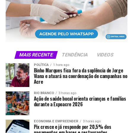
Compartilhe isso:
X
Facebook
WhatsApp
LinkedIn
Telegram
MAIS RECENTE
TENDÊNCIA
VIDEOS
POLÍTICA
1 hora ago
Binho Marques fica fora da suplência de Jorge
Viana e atuará na coordenação de campanhas no
Acre
RIO BRANCO
3 horas ago
Ação de saúde bucal orienta crianças e famílias
durante a Expoacre 2026
ECONOMIA E EMPREENDER
3 horas ago
Pix cresce e já responde por 20,5% dos
pagamentos em bares e restaurantes