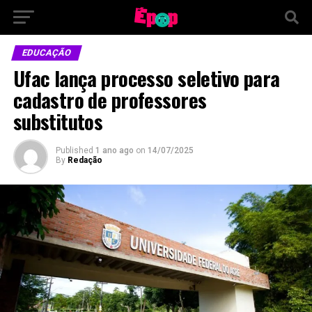
EDUCAÇÃO
Ufac lança processo seletivo para
cadastro de professores
substitutos
Published
1 ano ago
on
14/07/2025
By
Redação