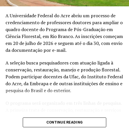
A Universidade Federal do Acre abriu um processo de
credenciamento de professores doutores para ampliar o
quadro docente do Programa de Pós-Graduação em
Ciência Florestal, em Rio Branco. As inscrições começam
em 20 de julho de 2026 e seguem até o dia 30, com envio
da documentação por e-mail.
A seleção busca pesquisadores com atuação ligada à
conservação, restauração, manejo e produção florestal.
Podem participar docentes da Ufac, do Instituto Federal
do Acre, da Embrapa e de outras instituições de ensino e
pesquisa do Brasil e do exterior.
O programa será organizado em três linhas de pesquisa.
A primeira trata de conservação, restauração e serviços
ecossistêmicos. A segunda envolve propagação,
CONTINUE READING
implantação e condução florestal. A terceira reúne