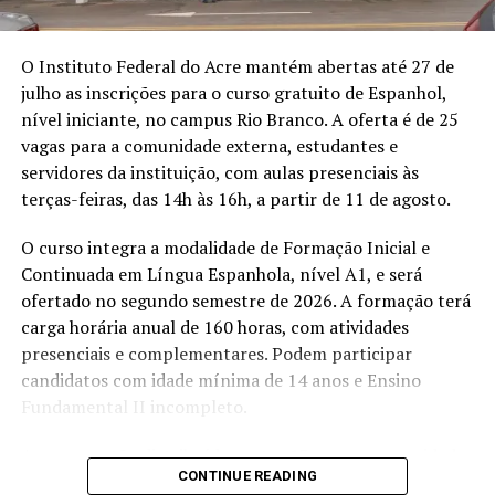
exigida em artigos científicos publicados entre 2022 e
2026 será eliminado.
O Instituto Federal do Acre mantém abertas até 27 de
O cronograma prevê a divulgação das inscrições
julho as inscrições para o curso gratuito de Espanhol,
deferidas em 4 de agosto. O resultado parcial será
nível iniciante, no campus Rio Branco. A oferta é de 25
publicado no dia 5, com prazo para recursos em 6 e 7 de
vagas para a comunidade externa, estudantes e
agosto. A lista final dos selecionados está marcada para
servidores da instituição, com aulas presenciais às
10 de agosto.
terças-feiras, das 14h às 16h, a partir de 11 de agosto.
Os professores credenciados deverão atuar em
O curso integra a modalidade de Formação Inicial e
disciplinas, orientação ou coorientação de estudantes,
Continuada em Língua Espanhola, nível A1, e será
projetos de pesquisa, inovação, extensão,
ofertado no segundo semestre de 2026. A formação terá
internacionalização, planejamento acadêmico,
carga horária anual de 160 horas, com atividades
autoavaliação e divulgação científica. O credenciamento
presenciais e complementares. Podem participar
também reforça a estrutura do programa em uma área
candidatos com idade mínima de 14 anos e Ensino
estratégica para o Acre, onde a formação de
Fundamental II incompleto.
pesquisadores está ligada diretamente ao manejo de
florestas, à restauração ambiental e ao desenvolvimento
As vagas estão distribuídas entre 13 para a comunidade
de tecnologias para a Amazônia.
CONTINUE READING
externa, oito para estudantes do Ifac e quatro para