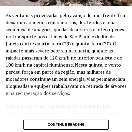
Entre janeiro e abril de 2026, a Fiscalía peruana
registrou 29 pontos de mineração ilegal em Iquitos,
As ventanias provocadas pelo avanço de uma frente fria
Maynas e Nauta. O número cobre apenas ocorrências
deixaram ao menos cinco mortos, dez feridos e uma
RELATED TOPICS:
ACRE MANTÉM ALERTA
que chegaram aos órgãos públicos. Em rios extensos,
sequência de apagões, quedas de árvores e interrupções
BACIA DO RIO ACRE
CHEIAS
CHUVAS NO ACRE
DEFESA CIVIL DO ACRE
DESTAQUEPOP
com canais escondidos pela floresta e longas distâncias
no transporte nos estados de São Paulo e do Rio de
MONITORAMENTO HIDROLÓGICO
RIO ACRE
entre as comunidades, parte das dragas pode funcionar
Janeiro entre quarta-feira (29) e quinta-feira (30). O
durante semanas sem ser alcançada por qualquer
impacto mais severo ocorreu na quarta, quando as
UP NEXT
Governo federal firma acordo Esperançar Chico Mendes
fiscalização.
rajadas passaram de 120 km/h no interior paulista e de
para integrar cultura e meio ambiente em territórios
100 km/h na capital fluminense. Nesta quinta, o vento
tradicionais do Acre
Puca Urco já havia recebido uma grande operação em
perdeu força em parte da região, mas milhares de
junho. A Marinha peruana apreendeu e destruiu balsas,
moradores continuavam sem energia, vias permaneciam
DON'T MISS
Cheia histórica no Acre e seca fora de época no
motores, geradores, compressores, bombas,
bloqueadas e equipes trabalhavam na retirada de árvores
Amazonas expõem desequilíbrio no regime de chuvas da
combustível, equipamentos de internet via satélite e
e na recuperação dos serviços.
Amazônia
outros materiais avaliados em 411.830 soles. Ao longo
daquele mês, quatro operações nos rios Nanay,
Três mortes foram registradas em São Paulo. Em
Amazonas, Marañón e Tigre terminaram com 20 dragas
Santos, um homem em situação de rua morreu após ser
destruídas e bens avaliados em mais de 800 mil soles. De
atingido pela queda de uma árvore na Avenida Almirante
CONTINUE READING
janeiro a maio, o governo peruano calculou em mais de
Cochrane, no bairro Estuário. Em Cesário Lange, na