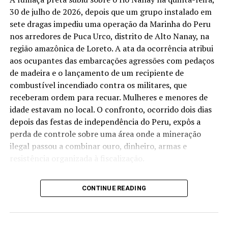
e regiões historicamente afetadas por
30 de julho de 2026, depois que um grupo instalado em
transbordamentos, enquanto o estado mantém o alerta
sete dragas impediu uma operação da Marinha do Peru
diante da combinação entre chuvas persistentes e
nos arredores de Puca Urco, distrito de Alto Nanay, na
resposta rápida da bacia do rio Acre.
região amazônica de Loreto. A ata da ocorrência atribui
aos ocupantes das embarcações agressões com pedaços
Foto: Sérgio Vale
de madeira e o lançamento de um recipiente de
combustível incendiado contra os militares, que
receberam ordem para recuar. Mulheres e menores de
Compartilhe isso:
idade estavam no local. O confronto, ocorrido dois dias
depois das festas de independência do Peru, expôs a
perda de controle sobre uma área onde a mineração
X
Facebook
ilegal passou a combinar ouro, dinheiro, armas e
resistência organizada à fiscalização.
WhatsApp
LinkedIn
O fogo aparece entre estruturas flutuantes cobertas por
CONTINUE READING
Telegram
lonas. Homens, mulheres e crianças permanecem sobre
balsas e embarcações amarradas umas às outras. A cena
não se parece com uma frente de mineração isolada,