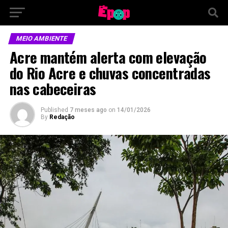
MEIO AMBIENTE
Acre mantém alerta com elevação
do Rio Acre e chuvas concentradas
nas cabeceiras
Published
7 meses ago
on
14/01/2026
By
Redação