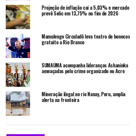
Projeção de inflação cai a 5,03% e mercado
prevê Selic em 13,75% no fim de 2026
Mamulengo Circuladô leva teatro de bonecos
gratuito a Rio Branco
SUMAÚMA acompanha lideranças Ashaninka
ameaçadas pelo crime organizado no Acre
Mineração ilegal no rio Nanay, Peru, amplia
alerta na fronteira
A previsão do tempo para o estado aponta a
manutenção de instabilidades, com muitas nuvens,
pancadas de chuva e possibilidade de trovoadas isoladas.
Os órgãos de monitoramento alertam para a ocorrência