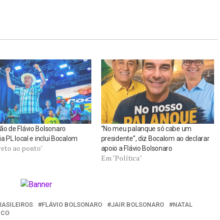
o de Flávio Bolsonaro
“No meu palanque só cabe um
ia PL local e inclui Bocalom
presidente”, diz Bocalom ao declarar
reto ao ponto"
apoio a Flávio Bolsonaro
Em "Política"
RASILEIROS
FLÁVIO BOLSONARO
JAIR BOLSONARO
NATAL
NCO