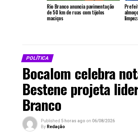
Rio Branco anuncia pavimentação
Prefei
de 50 km de ruas com tijolos
almoço
maciços
limpez
POLÍTICA
Bocalom celebra nota
Bestene projeta lide
Branco
Published
5 horas ago
on
06/08/2026
By
Redação