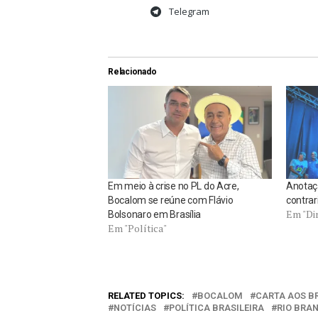
Telegram
Relacionado
Em meio à crise no PL do Acre,
Anotaçã
Bocalom se reúne com Flávio
contrar
Em "Di
Bolsonaro em Brasília
Em "Política"
RELATED TOPICS:
BOCALOM
CARTA AOS B
NOTÍCIAS
POLÍTICA BRASILEIRA
RIO BRA