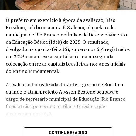
Jorge Viana senador. Voto Thor Dantas governador.
Voto Lula presidente. E vou trabalhar todos os dias para
que eles vençam”, afirmou.
O prefeito em exercício à época da avaliação, Tião
Bocalom, celebrou a nota 6,8 alcançada pela rede
Ex-secretário de Educação e ex-governador do Acre,
municipal de Rio Branco no Índice de Desenvolvimento
Binho Marques também trabalhou no Ministério da
da Educação Básica (Ideb) de 2025. O resultado,
Educação e em organizações do setor. Em sua trajetória,
divulgado na quarta-feira (5), superou os 6,4 registrados
participou de discussões sobre o financiamento da
em 2023 e manteve a capital acreana na segunda
educação básica, incluindo a criação do Valor Aluno Ano
colocação entre as capitais brasileiras nos anos iniciais
Total (VAAT), incorporado ao Fundeb.
do Ensino Fundamental.
Com a saída da suplência, Binho concentrará sua
A avaliação foi realizada durante a gestão de Bocalom,
atuação eleitoral na coordenação política das
quando o atual prefeito Alysson Bestene ocupava o
campanhas apoiadas pela Frente Ampla no Acre.
cargo de secretário municipal de Educação. Rio Branco
ficou atrás apenas de Curitiba e Teresina, que
alcançaram nota 6,9.
Compartilhe isso:
X
Facebook
WhatsApp
Bocalom atribuiu o avanço ao trabalho dos profissionais
CONTINUE READING
da educação e aos investimentos feitos pela prefeitura