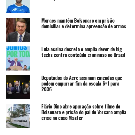
relacionados à separação dos Poderes e às garantias
fundamentais.
Moraes mantém Bolsonaro em prisão
Além da suspensão imediata dos efeitos do dispositivo, o
domiciliar e determina apreensão de armas
ministro determinou que a Presidência da República
apresente, no prazo de dez dias, informações sobre a
compatibilidade da medida com a responsabilidade fiscal
Lula assina decreto e amplia dever de big
e com o plano de trabalho homologado anteriormente
techs contra conteúdo criminoso no Brasil
pelo Supremo. O Projeto de Lei nº 128/2025 foi
aprovado pelo Senado Federal em 17 de dezembro e
encaminhado para sanção presidencial, cujo prazo
Deputados do Acre assinam emendas que
termina em 12 de janeiro de 2026. Caso haja veto ao
podem empurrar fim da escala 6×1 para
2036
artigo questionado, o STF deverá ser formalmente
comunicado.
Flávio Dino abre apuração sobre filme de
O debate sobre as emendas do orçamento secreto teve
Bolsonaro e prisão do pai de Vorcaro amplia
início em dezembro de 2022, quando o STF declarou
crise no caso Master
inconstitucionais as emendas classificadas como RP8, de
comissão, e RP9, de relator, por ausência de