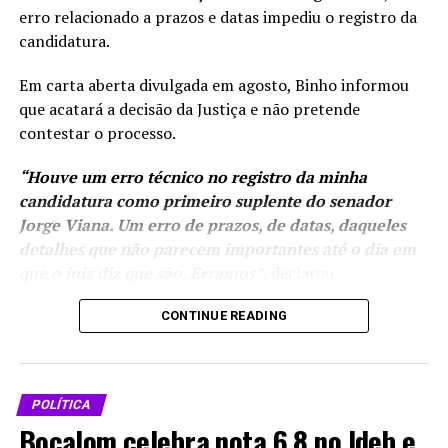
erro relacionado a prazos e datas impediu o registro da
candidatura.
Em carta aberta divulgada em agosto, Binho informou
que acatará a decisão da Justiça e não pretende
contestar o processo.
“Houve um erro técnico no registro da minha
Depois de disputar a Prefeitura de Cruzeiro do Sul em
candidatura como primeiro suplente do senador
2020, Adonis agora se prepara para uma eleição
Jorge Viana. Um erro de prazos, de datas, daqueles
estadual como pré-candidato a vice-governador ao lado
detalhes que não parecem importantes até o dia em
de Tião Bocalom. A composição leva para a chapa um
que o juiz diz que são. Erramos”
, declarou.
nome ligado ao Vale do Juruá e com trajetória
construída entre o comércio, os estudos, a segurança
Mesmo fora da chapa,
CONTINUE READING
pública e a política.
Binho afirmou que
continuará
A entrevista completa com Sargento Adonis, com mais
participando da
detalhes sobre sua história, visão política e participação
POLÍTICA
campanha eleitoral. Ele
na chapa de Tião Bocalom, está disponível no canal no
Bocalom celebra nota 6,8 no Ideb e
integrará a