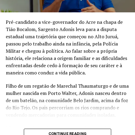
atuação conjunta dos Poderes no controle do uso de
recursos públicos. A decisão mantém suspenso, até nova
deliberação do STF, o pagamento das despesas previstas
Pré-candidato a vice-governador do Acre na chapa de
no dispositivo questionado.
Tião Bocalom, Sargento Adonis leva para a disputa
estadual uma trajetória que começou no Alto Juruá,
Fonte: Agência Brasil – Foto: Gustavo Moreno
passou pelo trabalho ainda na infância, pela Polícia
Militar e chegou à política. Ao falar sobre a própria
história, ele relaciona a origem familiar e as dificuldades
Compartilhe isso:
enfrentadas desde cedo à formação de seu caráter e à
maneira como conduz a vida pública.
X
Facebook
Filho de um regatão de Marechal Thaumaturgo e de uma
mulher nascida em Porto Walter, Adonis nasceu dentro
WhatsApp
LinkedIn
de um batelão, na comunidade Belo Jardim, acima da foz
do Rio Tejo. Os pais percorriam os rios comprando e
Telegram
vendendo mercadorias para comunidades isoladas.
“Eu sou resultado desse amor e nasci dentro de um
CONTINUE READING