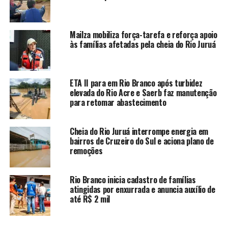
pela água, motoristas passaram a utilizar o
estacionamento do estabelecimento como rota
alternativa para acessar ou sair do bairro. Relatos
Mailza mobiliza força-tarefa e reforça apoio
indicam que a lâmina d’água se formou nas primeiras
às famílias afetadas pela cheia do Rio Juruá
horas do dia e aumentou com a continuidade das chuvas.
O trânsito também foi impactado em vias centrais da
ETA II para em Rio Branco após turbidez
capital. Pontos da avenida Getúlio Vargas e ruas
elevada do Rio Acre e Saerb faz manutenção
adjacentes registraram lentidão devido ao acúmulo de
para retomar abastecimento
água sobre a pista. Em alguns trechos, veículos
reduziram a velocidade ou desviaram do percurso para
Cheia do Rio Juruá interrompe energia em
evitar áreas alagadas, enquanto houve registros de
bairros de Cruzeiro do Sul e aciona plano de
danos em automóveis possivelmente causados por
remoções
buracos encobertos pela água da chuva.
Rio Branco inicia cadastro de famílias
Outro ponto afetado foi a região da Cidade da Justiça. O
atingidas por enxurrada e anuncia auxílio de
volume foi suficiente para provocar alagamentos em
até R$ 2 mil
trechos da via, dificultando o tráfego de veículos e o
deslocamento de pedestres, especialmente no início da