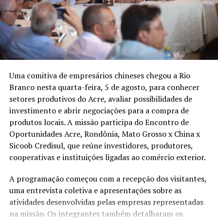
Branco
O presidente do Sindicato do Setor Cerâmico do Acre,
Henrique Simão, afirmou que a retomada das obras pode
ajudar empresas que enfrentam dificuldades
econômicas. “Acreditamos que a retomada desse
programa vai aumentar as vendas e gerar empregos.
Grande parte dos recursos investidos permanece no
Uma comitiva de empresários chineses chegou a Rio
Estado, fortalecendo a indústria, a construção civil e a
Branco nesta quarta-feira, 5 de agosto, para conhecer
renda dos trabalhadores”, disse.
setores produtivos do Acre, avaliar possibilidades de
investimento e abrir negociações para a compra de
O vereador Samir Bestene afirmou que a articulação
produtos locais. A missão participa do Encontro de
entre o município e o setor produtivo pode beneficiar
Oportunidades Acre, Rondônia, Mato Grosso x China x
diferentes atividades econômicas. A reunião terminou
Sicoob Credisul, que reúne investidores, produtores,
com encaminhamentos para a ampliação do uso de
cooperativas e instituições ligadas ao comércio exterior.
tijolos maciços em ruas e travessas da capital.
A programação começou com a recepção dos visitantes,
A Prefeitura ainda não divulgou o cronograma das
uma entrevista coletiva e apresentações sobre as
obras, a relação das vias que serão atendidas nem o valor
atividades desenvolvidas pelas empresas representadas
previsto para a execução dos 50 quilômetros de
na missão. Os integrantes também detalharam os
pavimentação.