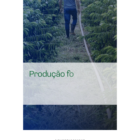
Serviços, Claudio Brandão, destacou que a falta de mão
de obra qualificada continua sendo um dos principais
desafios enfrentados pelas empresas acreanas. “A FIEAC
e o SENAI têm sido grandes parceiros na formação de
profissionais, investindo em qualificação para atender às
necessidades do mercado e fortalecer o nosso
segmento”, ressaltou.
O presidente do Sinear, Antônio Carlos Araújo,
comemorou a presença de empresas do setor no Espaço
Indústria e ressaltou a visibilidade proporcionada pela