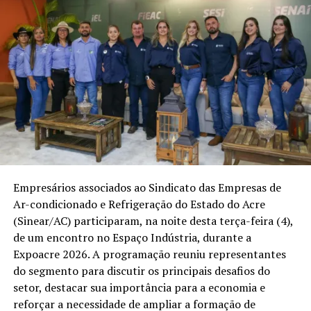
Entre os setores analisados estão agronegócio,
indústria, tecnologia, infraestrutura e energias
renováveis. A delegação também demonstrou interesse
em projetos de construção de unidades industriais,
fabricação de estruturas metálicas e equipamentos
ligados à geração de energia solar.
Produtos como carne bovina, carne suína, castanha,
açaí e café robusta amazônico estão entre as
mercadorias com possibilidade de ampliar espaço no
mercado asiático. A cadeia do bambu também foi
Empresários associados ao Sindicato das Empresas de
apresentada como alternativa de médio prazo para
Ar-condicionado e Refrigeração do Estado do Acre
novos negócios.
(Sinear/AC) participaram, na noite desta terça-feira (4),
Um dos integrantes da comitiva, Yang Huajun, afirmou
de um encontro no Espaço Indústria, durante a
que a capacidade industrial e tecnológica chinesa pode
Expoacre 2026. A programação reuniu representantes
ser combinada com a produção agropecuária do Acre. A
do segmento para discutir os principais desafios do
missão busca identificar projetos que possam resultar
setor, destacar sua importância para a economia e
em parcerias comerciais, investimentos e fornecimento
reforçar a necessidade de ampliar a formação de