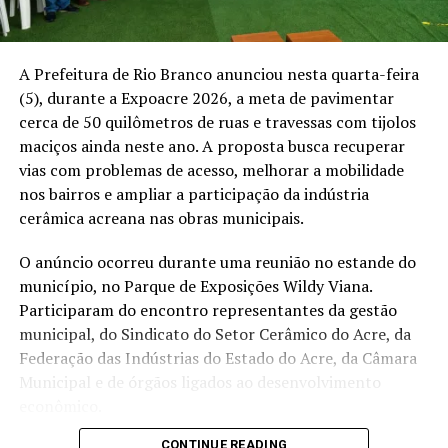
WhatsApp
LinkedIn
A Prefeitura de Rio Branco anunciou nesta quarta-feira
Telegram
(5), durante a Expoacre 2026, a meta de pavimentar
cerca de 50 quilômetros de ruas e travessas com tijolos
maciços ainda neste ano. A proposta busca recuperar
Relacionado
vias com problemas de acesso, melhorar a mobilidade
nos bairros e ampliar a participação da indústria
cerâmica acreana nas obras municipais.
O anúncio ocorreu durante uma reunião no estande do
município, no Parque de Exposições Wildy Viana.
Rio Acre atinge 14,41 metros
Chuvas intensas elevam
Participaram do encontro representantes da gestão
e mantém ritmo de subida
nível do Rio Acre e Defesa
municipal, do Sindicato do Setor Cerâmico do Acre, da
em Rio Branco
Civil mantém alerta em Rio
Em "Notícias"
Branco
Federação das Indústrias do Estado do Acre, da Câmara
Em "Notícias"
Municipal e de órgãos ligados ao desenvolvimento
econômico.
CONTINUE READING