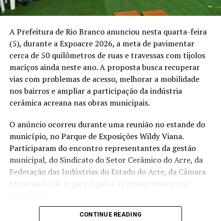
vezes a gente não sabe qual é a forma correta de ajudar
na escovação”, afirmou.
A Prefeitura de Rio Branco anunciou nesta quarta-feira
A visitante Débora Mazini também participou da
(5), durante a Expoacre 2026, a meta de pavimentar
atividade e relacionou os cuidados com a boca à saúde de
cerca de 50 quilômetros de ruas e travessas com tijolos
forma geral. A programação buscou ampliar a
maciços ainda neste ano. A proposta busca recuperar
prevenção de cáries e outros problemas bucais ao levar
vias com problemas de acesso, melhorar a mobilidade
orientações diretamente ao público que circulou pela
nos bairros e ampliar a participação da indústria
Expoacre.
cerâmica acreana nas obras municipais.
Compartilhe isso:
O anúncio ocorreu durante uma reunião no estande do
município, no Parque de Exposições Wildy Viana.
X
Facebook
WhatsApp
Participaram do encontro representantes da gestão
municipal, do Sindicato do Setor Cerâmico do Acre, da
LinkedIn
Telegram
Federação das Indústrias do Estado do Acre, da Câmara
Municipal e de órgãos ligados ao desenvolvimento
econômico.
CONTINUE READING
O prefeito Alysson Bestene afirmou que as vias que