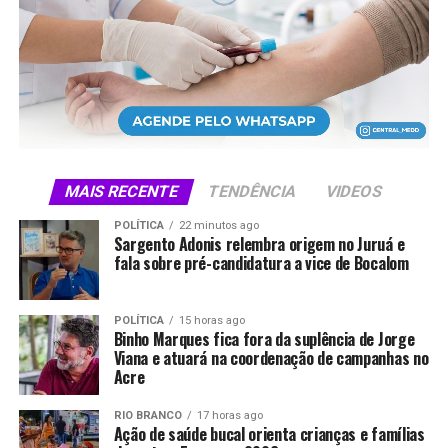
X
Facebook
WhatsApp
LinkedIn
Telegram
MAIS RECENTE
TENDÊNCIA
VIDEOS
POLÍTICA
22 minutos ago
Sargento Adonis relembra origem no Juruá e
fala sobre pré-candidatura a vice de Bocalom
POLÍTICA
15 horas ago
Binho Marques fica fora da suplência de Jorge
Viana e atuará na coordenação de campanhas no
Acre
RIO BRANCO
17 horas ago
Ação de saúde bucal orienta crianças e famílias