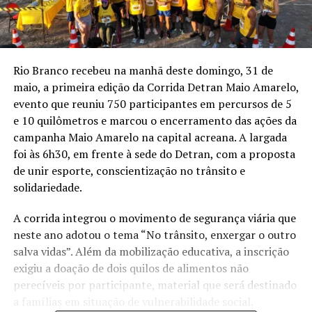
Rio Branco recebeu na manhã deste domingo, 31 de
maio, a primeira edição da Corrida Detran Maio Amarelo,
evento que reuniu 750 participantes em percursos de 5
e 10 quilômetros e marcou o encerramento das ações da
campanha Maio Amarelo na capital acreana. A largada
foi às 6h30, em frente à sede do Detran, com a proposta
de unir esporte, conscientização no trânsito e
solidariedade.
A corrida integrou o movimento de segurança viária que
neste ano adotou o tema “No trânsito, enxergar o outro
salva vidas”. Além da mobilização educativa, a inscrição
exigiu a doação de dois quilos de alimentos não
perecíveis por participante, material que será destinado
a famílias em situação de vulnerabilidade social.