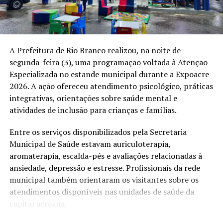
O presidente do Sindicato do Setor Cerâmico do Acre,
Henrique Simão, afirmou que a retomada das obras pode
ajudar empresas que enfrentam dificuldades
econômicas. “Acreditamos que a retomada desse
A Prefeitura de Rio Branco realizou, na noite de
programa vai aumentar as vendas e gerar empregos.
segunda-feira (3), uma programação voltada à Atenção
Grande parte dos recursos investidos permanece no
Especializada no estande municipal durante a Expoacre
Estado, fortalecendo a indústria, a construção civil e a
2026. A ação ofereceu atendimento psicológico, práticas
renda dos trabalhadores”, disse.
integrativas, orientações sobre saúde mental e
atividades de inclusão para crianças e famílias.
O vereador Samir Bestene afirmou que a articulação
entre o município e o setor produtivo pode beneficiar
Entre os serviços disponibilizados pela Secretaria
diferentes atividades econômicas. A reunião terminou
Municipal de Saúde estavam auriculoterapia,
com encaminhamentos para a ampliação do uso de
aromaterapia, escalda-pés e avaliações relacionadas à
tijolos maciços em ruas e travessas da capital.
ansiedade, depressão e estresse. Profissionais da rede
municipal também orientaram os visitantes sobre os
A Prefeitura ainda não divulgou o cronograma das
atendimentos disponíveis nas unidades de saúde da
obras, a relação das vias que serão atendidas nem o valor
capital acreana.
previsto para a execução dos 50 quilômetros de
pavimentação.