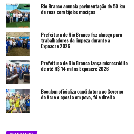
foi Mateus Silva, atleta de Cruzeiro do Sul. Ao fim da
Rio Branco anuncia pavimentação de 50 km
corrida, os participantes receberam medalhas e troféus
de ruas com tijolos maciços
em um encerramento marcado pela defesa de uma
cultura de paz e empatia no trânsito.
Prefeitura de Rio Branco faz almoço para
trabalhadores da limpeza durante a
Compartilhe isso:
Expoacre 2026
Prefeitura de Rio Branco lança microcrédito
X
Facebook
de até R$ 14 mil na Expoacre 2026
WhatsApp
LinkedIn
Bocalom oficializa candidatura ao Governo
Telegram
do Acre e aposta em povo, fé e direita
Relacionado