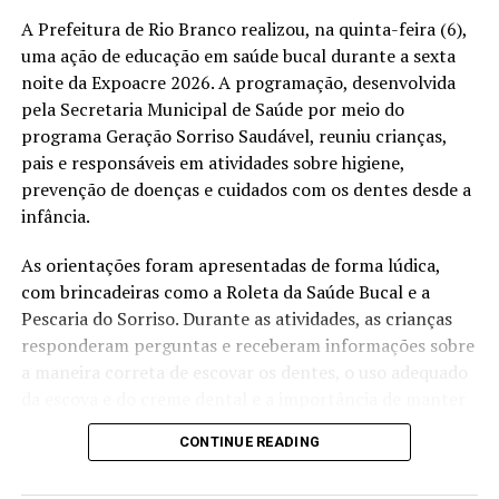
A Prefeitura de Rio Branco realizou, na quinta-feira (6),
RELATED TOPICS:
CORRIDA DO DETRAN
MAIO AMARELO
RIO BRANCO
TRÂNSITO SEGURO
uma ação de educação em saúde bucal durante a sexta
noite da Expoacre 2026. A programação, desenvolvida
UP NEXT
Prefeitura de Rio Branco avalia primeira etapa do
pela Secretaria Municipal de Saúde por meio do
Prefeitura nas Ruas e reforça ações integradas nos
programa Geração Sorriso Saudável, reuniu crianças,
bairros
pais e responsáveis em atividades sobre higiene,
prevenção de doenças e cuidados com os dentes desde a
DON'T MISS
Saúde Rural leva consultas, vacinação e pequenos
infância.
procedimentos à zona rural de Rio Branco
As orientações foram apresentadas de forma lúdica,
com brincadeiras como a Roleta da Saúde Bucal e a
Pescaria do Sorriso. Durante as atividades, as crianças
responderam perguntas e receberam informações sobre
a maneira correta de escovar os dentes, o uso adequado
da escova e do creme dental e a importância de manter
uma rotina de higiene bucal.
CONTINUE READING
Criadora do programa, a cirurgiã-dentista Evilane Paula