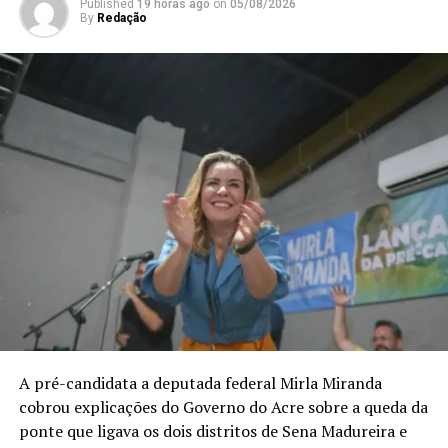
Published
19 horas ago
on
05/08/2026
By
Redação
“Vamos trabalhar com muita
humildade, com os pés no chão,
porque entendemos que esse é o
melhor caminho para o Acre”
,
declarou.
A pré-candidata a deputada federal Mirla Miranda
cobrou explicações do Governo do Acre sobre a queda da
ponte que ligava os dois distritos de Sena Madureira e
Nicolau Cândido da Silva Júnior nasceu em Cruzeiro do