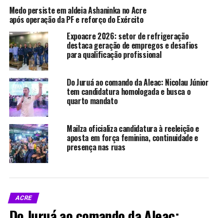
oferecidos pela instituição, reforçando o papel da
Medo persiste em aldeia Ashaninka no Acre
colaboração comunitária na garantia de assistência a
após operação da PF e reforço do Exército
pacientes em deslocamento para tratamento médico.
Expoacre 2026: setor de refrigeração
destaca geração de empregos e desafios
para qualificação profissional
Compartilhe isso:
Do Juruá ao comando da Aleac: Nicolau Júnior
tem candidatura homologada e busca o
X
Facebook
quarto mandato
WhatsApp
LinkedIn
Mailza oficializa candidatura à reeleição e
aposta em força feminina, continuidade e
Telegram
presença nas ruas
Relacionado
ACRE
Do Juruá ao comando da Aleac: