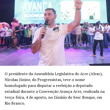
RELATED TOPICS:
ACRE
CASA DE APOIO
COSTELÃO DA MAÇONARIA
EVENTOS BENEFICENTES
FILANTROPIA
GLADSON CAMELI
GRANDE LOJA MAÇÔNICA DO ACRE
NICOLAU JÚNIOR
RIO BRANCO
SAÚDE PÚBLICA
SOLAR DAS ACÁCIAS
TIÃO BOCALOM
TRATAMENTO FORA DO DOMICÍLIO
UP NEXT
Bocalom destaca obras e investimentos em áreas
estratégicas de Rio Branco
DON'T MISS
Nicolau se firma como referência política no Juruá
O presidente da Assembleia Legislativa do Acre (Aleac),
Nicolau Júnior, do Progressistas, teve o nome
homologado para disputar a reeleição a deputado
estadual durante a Convenção Avança Acre, realizada na
terça-feira, 4 de agosto, no Ginásio do Sesc Bosque, em
Rio Branco.