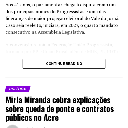
Aos 41 anos, o parlamentar chega à disputa como um
dos principais nomes do Progressistas e uma das
lideranças de maior projeção eleitoral do Vale do Juruá.
Caso seja reeleito, iniciará, em 2027, o quarto mandato
consecutivo na Assembleia Legislativa.
A convenção reuniu a Federação União Progressista,
formada por PP e União Brasil, além de MDB, PL, PDT e
Democrata 35. O encontro também oficializou as
CONTINUE READING
candidaturas da governadora Mailza Assis à reeleição, de
Jéssica Sales a vice-governadora e de Gladson Cameli e
Márcio Bittar ao Senado, além das chapas para deputado
federal e estadual.
POLÍTICA
Mirla Miranda cobra explicações
Antes do início do evento, Nicolau afirmou que a
campanha será conduzida por meio do diálogo com a
sobre queda de ponte e contratos
população e sem antecipação de resultados.
públicos no Acre