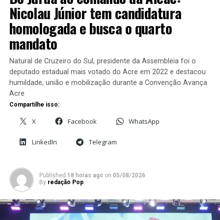
Nicolau Júnior tem candidatura
homologada e busca o quarto
Acordo firmado: Bocalom e
Bocalom repudia protesto e
mandato
Alysson 2024
manifesta solidariedade a
Em "Notícias"
Gladson Cameli após
incidente na reunião do GCF
Natural de Cruzeiro do Sul, presidente da Assembleia foi o
Task Force
deputado estadual mais votado do Acre em 2022 e destacou
Em "Política"
humildade, união e mobilização durante a Convenção Avança
Acre
Compartilhe isso:
X
Facebook
WhatsApp
LinkedIn
Telegram
Em evento lotado com
Gladson e Pedro Pascoal,
“Amigos da Saúde abraçam
campanha de Bocalom e
Published
18 horas ago
on
05/08/2026
By
redação Pop
Alysson
Em "Assessoria"