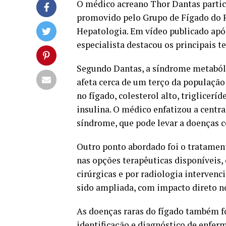
O médico acreano Thor Dantas partic
promovido pelo Grupo de Fígado do Ri
Hepatologia. Em vídeo publicado após
especialista destacou os principais 
Segundo Dantas, a síndrome metabólic
afeta cerca de um terço da populaçã
no fígado, colesterol alto, triglicerí
insulina. O médico enfatizou a centr
síndrome, que pode levar a doenças c
Outro ponto abordado foi o tratamen
nas opções terapêuticas disponívei
cirúrgicas e por radiologia intervenc
sido ampliada, com impacto direto n
As doenças raras do fígado também f
identificação e diagnóstico de enfer