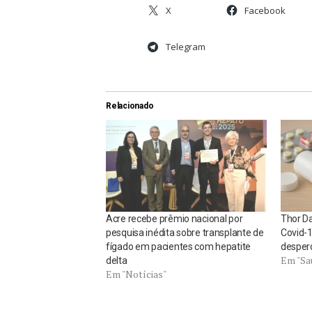
X
Facebook
Telegram
Relacionado
Acre recebe prêmio nacional por
Thor Da
pesquisa inédita sobre transplante de
Covid-1
fígado em pacientes com hepatite
desper
Em "Sa
delta
Em "Notícias"