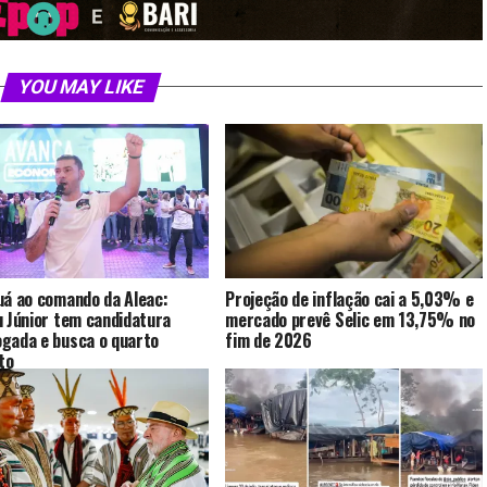
YOU MAY LIKE
uá ao comando da Aleac:
Projeção de inflação cai a 5,03% e
u Júnior tem candidatura
mercado prevê Selic em 13,75% no
gada e busca o quarto
fim de 2026
to