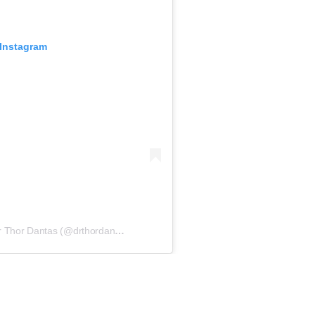
 Instagram
Uma publicação compartilhada por Dr Thor Dantas (@drthordantas)