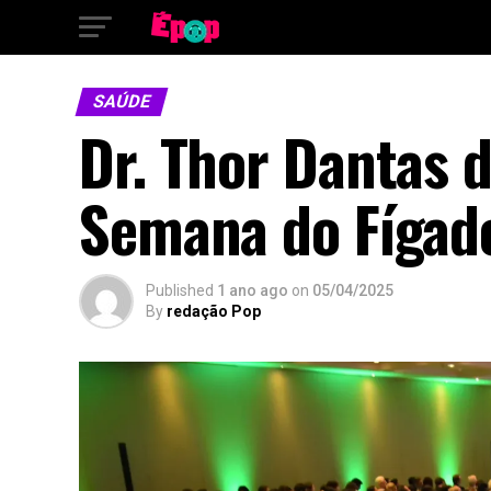
SAÚDE
Dr. Thor Dantas 
Semana do Fígado
Published
1 ano ago
on
05/04/2025
By
redação Pop