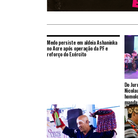
Medo persiste em aldeia Ashaninka
no Acre após operação da PF e
reforço do Exército
Do Jur
Nicola
homolo
manda