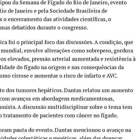
ipou da Semana de Fígado do Rio de Janeiro, evento
o de Janeiro e pela Sociedade Brasileira de
 o encerramento das atividades científicas, o
temas debatidos durante o congresso.
a foi o principal foco das discussões. A condição, que
o mundial, envolve alterações como sobrepeso, gordura
deos elevados, pressão arterial aumentada e resistência à
alidade do fígado na origem e nas consequências da
omo cirrose e aumentar o risco de infarto e AVC.
to dos tumores hepáticos. Dantas relatou um aumento
s, com avanços em abordagens medicamentosas,
ionista. A discussão multidisciplinar sobre o tema tem
o tratamento de pacientes com câncer no fígado.
oram pauta do evento. Dantas mencionou o avanço na
midades colestáticas e genéticas, além das doenças