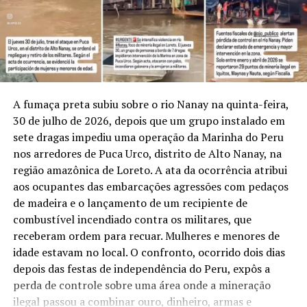
Labic Biomas vai formar 4 mil líderes comunitários em
do Paraná. As hidrelétricas instaladas na bacia também
cultura digital no Brasil
representam cerca de 41% da geração hidrelétrica
estadual. Alterações persistentes no regime de chuvas
DON'T MISS
Fauna do Acre entra na nova lista nacional de espécies
podem, portanto, atingir simultaneamente a
ameaçadas de extinção
agricultura, a criação de animais e o abastecimento de
energia.
A fumaça preta subiu sobre o rio Nanay na quinta-feira,
A conexão ocorre pelo papel da Floresta Amazônica no
30 de julho de 2026, depois que um grupo instalado em
transporte de umidade pela América do Sul. Parte da
sete dragas impediu uma operação da Marinha do Peru
água retirada do solo pelas árvores retorna à atmosfera
nos arredores de Puca Urco, distrito de Alto Nanay, na
por evapotranspiração. Essa umidade é carregada por
região amazônica de Loreto. A ata da ocorrência atribui
correntes atmosféricas em direção a outras regiões do
aos ocupantes das embarcações agressões com pedaços
continente, processo associado aos chamados rios
de madeira e o lançamento de um recipiente de
voadores. A redução da cobertura florestal interfere
combustível incendiado contra os militares, que
nesse ciclo e pode diminuir o volume de água
receberam ordem para recuar. Mulheres e menores de
transportado para o Centro-Sul do país.
idade estavam no local. O confronto, ocorrido dois dias
depois das festas de independência do Peru, expôs a
Os pesquisadores também avaliaram a influência de El
perda de controle sobre uma área onde a mineração
Niño e La Niña sobre as chuvas. O El Niño costuma
ilegal passou a combinar ouro, dinheiro, armas e