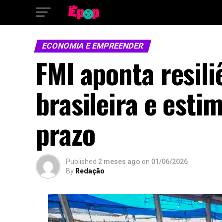
ECONOMIA E EMPREENDER
FMI aponta resil
brasileira e est
prazo
Published
2 meses ago
on
01/06/2026
By
Redação