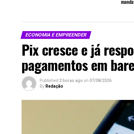
manda
ECONOMIA E EMPREENDER
Pix cresce e já res
pagamentos em bares
Published
2 horas ago
on
07/08/2026
By
Redação