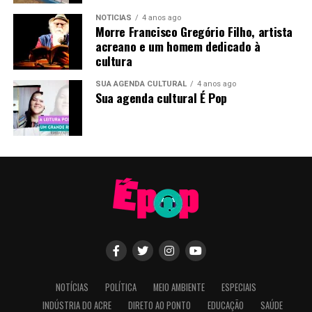
levarem às ruas as propostas dos candidatos da aliança.
NOTÍCIAS
4 anos ago
Morre Francisco Gregório Filho, artista
acreano e um homem dedicado à
cultura
SUA AGENDA CULTURAL
4 anos ago
Sua agenda cultural É Pop
“Eu quero agradecer a cada um que está
aqui, porque vocês são o nosso time, é o
time que vai estar nas ruas pedindo voto. A
NOTÍCIAS
POLÍTICA
MEIO AMBIENTE
ESPECIAIS
gente tem uma responsabilidade muito
INDÚSTRIA DO ACRE
DIRETO AO PONTO
EDUCAÇÃO
SAÚDE