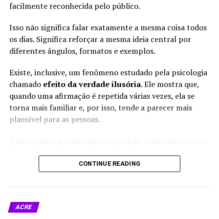
atendimento de urgência
para quatro municípios do
facilmente reconhecida pelo público.
nos municípios
Acre
Em "Notícias"
Em "Assessoria"
Isso não significa falar exatamente a mesma coisa todos
os dias. Significa reforçar a mesma ideia central por
diferentes ângulos, formatos e exemplos.
Existe, inclusive, um fenômeno estudado pela psicologia
chamado
efeito da verdade ilusória
. Ele mostra que,
Lula pede mobilização
quando uma afirmação é repetida várias vezes, ela se
contra mentiras e anuncia
investimentos do Novo PAC
torna mais familiar e, por isso, tende a parecer mais
Saúde em Salvador
plausível para as pessoas.
Em "Política"
É justamente por isso que a repetição é uma ferramenta
tão poderosa.
CONTINUE READING
RELATED TOPICS:
ACRE
MINISTÉRIO DA SAÚDE
SAMU
Mas há uma diferença fundamental: em uma
SUS
comunicação ética, a repetição serve para fixar uma
mensagem verdadeira, útil e verificável, nunca para
UP NEXT
Auxílio de R$ 3.242 para pescadores depende do avanço
ACRE
fabricar uma “verdade”.
da seca no Acre