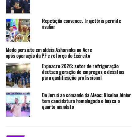
Avançado do SAMU 192, avaliada em R$ 437,7 mil. O
veículo reforça o atendimento pré-hospitalar em casos
de urgência e emergência.
Repetição convence. Trajetória permite
avaliar
Também foram entregues 30 equipamentos
odontológicos, entre bombas de sucção, motores
reciprocantes para endodontia e localizadores apicais.
Medo persiste em aldeia Ashaninka no Acre
Os aparelhos serão usados para melhorar a estrutura da
após operação da PF e reforço do Exército
atenção primária em municípios do Acre.
Expoacre 2026: setor de refrigeração
destaca geração de empregos e desafios
Durante a entrega, o assessor especial da Secretaria de
para qualificação profissional
Atenção Especializada à Saúde, Adalberto Fulgêncio,
afirmou que o aumento dos repasses federais já teve
impacto na rede estadual. “No Acre, o repasse do teto
Do Juruá ao comando da Aleac: Nicolau Júnior
tem candidatura homologada e busca o
MAC, por exemplo, aumentou mais de 45%, ampliando a
quarto mandato
realização de cirurgias e exames especializados. O estado
bateu recorde, com mais de 75 mil cirurgias em 2025”,
disse.