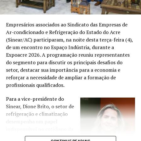
Governar um Estado é diferente de legislar. Também é
diferente de atuar como gestor técnico. O governador
Empresários associados ao Sindicato das Empresas de
administra um orçamento bilionário, coordena
Ar-condicionado e Refrigeração do Estado do Acre
secretarias, lidera milhares de servidores, executa
(Sinear/AC) participaram, na noite desta terça-feira (4),
políticas públicas e responde diretamente pelos
de um encontro no Espaço Indústria, durante a
resultados da administração estadual. Já deputados e
Expoacre 2026. A programação reuniu representantes
senadores exercem funções constitucionais voltadas à
do segmento para discutir os principais desafios do
elaboração de leis, fiscalização e representação política.
setor, destacar sua importância para a economia e
Gestores técnicos, por sua vez, podem acumular grande
reforçar a necessidade de ampliar a formação de
experiência administrativa sem, necessariamente, terem
profissionais qualificados.
exercido a chefia do Poder Executivo.
Para a vice-presidente do
Essa distinção não estabelece uma hierarquia entre as
Sinear, Dione Brito, o setor de
funções. Apenas demonstra que são experiências
refrigeração e climatização
institucionais diferentes, com responsabilidades
desempenha um papel
distintas.
indispensável no cotidiano da
população e está presente em
No Acre, os nomes que se apresentam para a disputa de