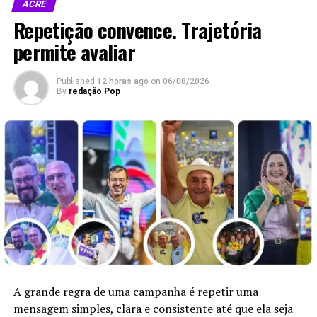
ACRE
Compartilhe isso:
Repetição convence. Trajetória
permite avaliar
X
Facebook
Published
12 horas ago
on
06/08/2026
By
redação Pop
WhatsApp
LinkedIn
Telegram
Relacionado
Governo do Acre entrega
Senador Sérgio Petecão
A grande regra de uma campanha é repetir uma
ambulâncias para reforçar
anuncia novas ambulâncias
mensagem simples, clara e consistente até que ela seja