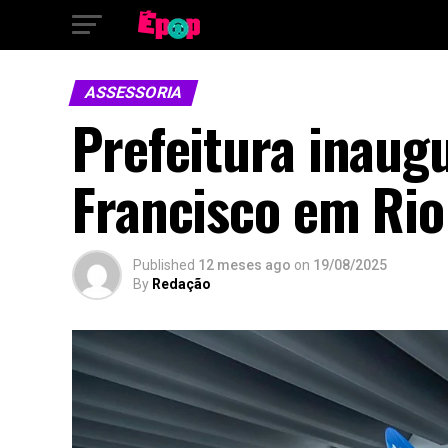
ASSESSORIA
Prefeitura inaug
Francisco em Rio
Published
12 meses ago
on
19/08/2025
By
Redação