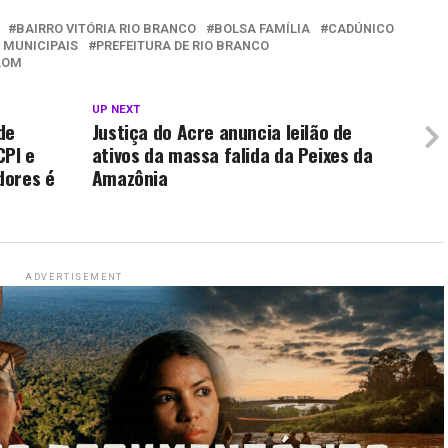
BAIRRO VITÓRIA RIO BRANCO
BOLSA FAMÍLIA
CADÚNICO
 MUNICIPAIS
PREFEITURA DE RIO BRANCO
LOM
UP NEXT
de
Justiça do Acre anuncia leilão de
CPI e
ativos da massa falida da Peixes da
dores é
Amazônia
ADVERTISEMENT