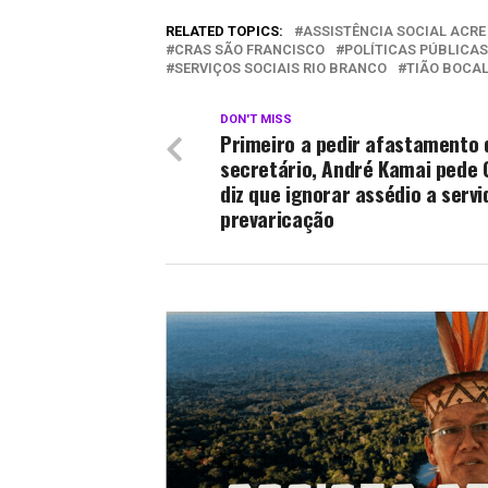
RELATED TOPICS:
ASSISTÊNCIA SOCIAL ACRE
CRAS SÃO FRANCISCO
POLÍTICAS PÚBLICAS
SERVIÇOS SOCIAIS RIO BRANCO
TIÃO BOCA
DON'T MISS
Primeiro a pedir afastamento 
secretário, André Kamai pede 
diz que ignorar assédio a servi
prevaricação