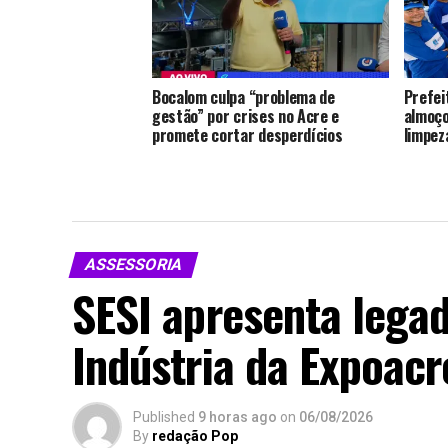
Bocalom culpa “problema de
Prefei
gestão” por crises no Acre e
almoço
promete cortar desperdícios
limpez
ASSESSORIA
SESI apresenta lega
Indústria da Expoac
Published
9 horas ago
on
06/08/2026
By
redação Pop