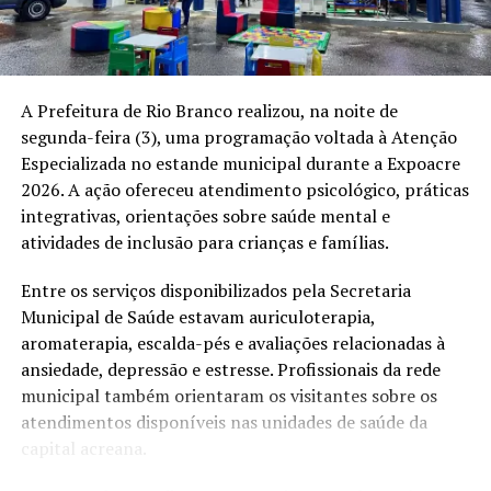
O presidente do Sindicato do Setor Cerâmico do Acre,
Henrique Simão, afirmou que a retomada das obras pode
ajudar empresas que enfrentam dificuldades
econômicas. “Acreditamos que a retomada desse
A Prefeitura de Rio Branco realizou, na noite de
programa vai aumentar as vendas e gerar empregos.
segunda-feira (3), uma programação voltada à Atenção
Grande parte dos recursos investidos permanece no
Especializada no estande municipal durante a Expoacre
Estado, fortalecendo a indústria, a construção civil e a
2026. A ação ofereceu atendimento psicológico, práticas
renda dos trabalhadores”, disse.
integrativas, orientações sobre saúde mental e
atividades de inclusão para crianças e famílias.
O vereador Samir Bestene afirmou que a articulação
entre o município e o setor produtivo pode beneficiar
Entre os serviços disponibilizados pela Secretaria
diferentes atividades econômicas. A reunião terminou
Municipal de Saúde estavam auriculoterapia,
com encaminhamentos para a ampliação do uso de
aromaterapia, escalda-pés e avaliações relacionadas à
tijolos maciços em ruas e travessas da capital.
ansiedade, depressão e estresse. Profissionais da rede
municipal também orientaram os visitantes sobre os
A Prefeitura ainda não divulgou o cronograma das
atendimentos disponíveis nas unidades de saúde da
obras, a relação das vias que serão atendidas nem o valor
capital acreana.
previsto para a execução dos 50 quilômetros de
pavimentação.