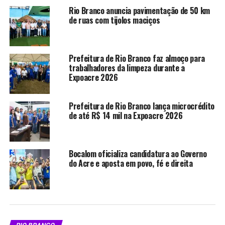
Rio Branco anuncia pavimentação de 50 km
WhatsApp
LinkedIn
de ruas com tijolos maciços
Telegram
Prefeitura de Rio Branco faz almoço para
trabalhadores da limpeza durante a
Expoacre 2026
Relacionado
Prefeitura de Rio Branco lança microcrédito
de até R$ 14 mil na Expoacre 2026
Quadra e praça do conjunto
Prefeitura entrega primeira
Bocalom oficializa candidatura ao Governo
Habitasa são revitalizadas
quadra com piso modular de
do Acre e aposta em povo, fé e direita
Em "Esporte"
Rio Branco no Doca Furtado
Em "Rio Branco"