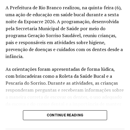
A Prefeitura de Rio Branco realizou, na quinta-feira (6),
uma ação de educação em saúde bucal durante a sexta
noite da Expoacre 2026. A programação, desenvolvida
pela Secretaria Municipal de Saúde por meio do
programa Geração Sorriso Saudável, reuniu crianças,
pais e responsáveis em atividades sobre higiene,
prevenção de doenças e cuidados com os dentes desde a
infância.
As orientações foram apresentadas de forma lúdica,
com brincadeiras como a Roleta da Saúde Bucal e a
Pescaria do Sorriso. Durante as atividades, as crianças
responderam perguntas e receberam informações sobre
a maneira correta de escovar os dentes, o uso adequado
da escova e do creme dental e a importância de manter
uma rotina de higiene bucal.
CONTINUE READING
Criadora do programa, a cirurgiã-dentista Evilane Paula