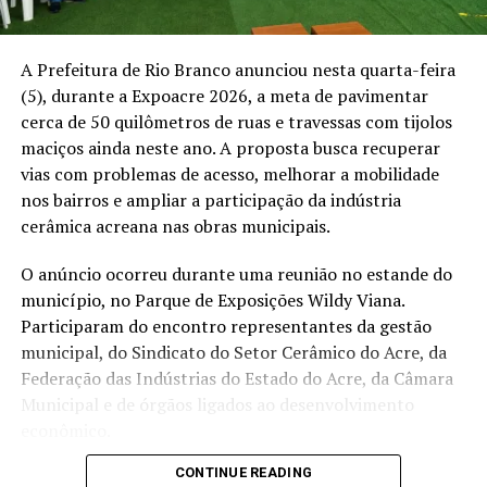
vezes a gente não sabe qual é a forma correta de ajudar
na escovação”, afirmou.
A Prefeitura de Rio Branco anunciou nesta quarta-feira
A visitante Débora Mazini também participou da
(5), durante a Expoacre 2026, a meta de pavimentar
atividade e relacionou os cuidados com a boca à saúde de
cerca de 50 quilômetros de ruas e travessas com tijolos
forma geral. A programação buscou ampliar a
maciços ainda neste ano. A proposta busca recuperar
prevenção de cáries e outros problemas bucais ao levar
vias com problemas de acesso, melhorar a mobilidade
orientações diretamente ao público que circulou pela
nos bairros e ampliar a participação da indústria
Expoacre.
cerâmica acreana nas obras municipais.
Compartilhe isso:
O anúncio ocorreu durante uma reunião no estande do
município, no Parque de Exposições Wildy Viana.
X
Facebook
WhatsApp
Participaram do encontro representantes da gestão
municipal, do Sindicato do Setor Cerâmico do Acre, da
LinkedIn
Telegram
Federação das Indústrias do Estado do Acre, da Câmara
Municipal e de órgãos ligados ao desenvolvimento
econômico.
CONTINUE READING
O prefeito Alysson Bestene afirmou que as vias que