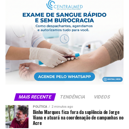
terceira e chegou a 34 mil na quarta.
A maior movimentação foi registrada na quinta noite,
com aproximadamente 51 mil pessoas. Na sexta, outras
50 mil passaram pelo parque de exposições. Somados, os
seis primeiros dias alcançaram público estimado de 254
mil visitantes.
Compartilhe isso:
X
Facebook
WhatsApp
LinkedIn
Telegram
MAIS RECENTE
TENDÊNCIA
VIDEOS
POLÍTICA
2 minutos ago
Binho Marques fica fora da suplência de Jorge
Viana e atuará na coordenação de campanhas no
Acre