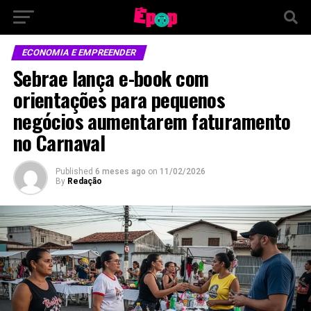
ECONOMIA E EMPREENDER
Sebrae lança e-book com
orientações para pequenos
negócios aumentarem faturamento
no Carnaval
Published
6 meses ago
on
11/02/2026
By
Redação