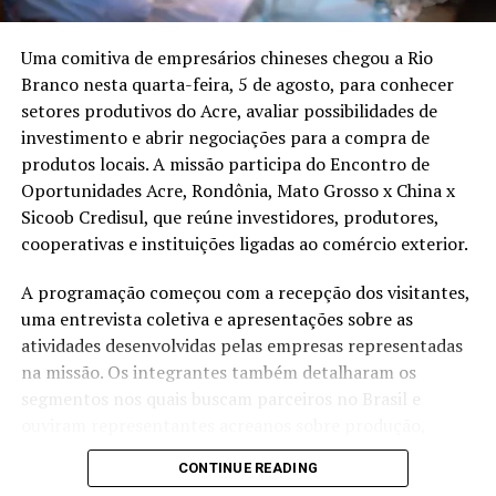
WhatsApp
LinkedIn
Uma comitiva de empresários chineses chegou a Rio
Branco nesta quarta-feira, 5 de agosto, para conhecer
Telegram
setores produtivos do Acre, avaliar possibilidades de
investimento e abrir negociações para a compra de
produtos locais. A missão participa do Encontro de
Relacionado
Oportunidades Acre, Rondônia, Mato Grosso x China x
Sicoob Credisul, que reúne investidores, produtores,
cooperativas e instituições ligadas ao comércio exterior.
A programação começou com a recepção dos visitantes,
uma entrevista coletiva e apresentações sobre as
Carnaval 2026 deve
Artigo de Décio Lima aponta
atividades desenvolvidas pelas empresas representadas
movimentar R$ 14,48
Carnaval como motor de
na missão. Os integrantes também detalharam os
bilhões e elevar faturamento
renda e fortalecimento dos
de bares e restaurantes
pequenos negócios no Brasil
segmentos nos quais buscam parceiros no Brasil e
Em "Cultura"
Em "Economia e
ouviram representantes acreanos sobre produção,
Empreender"
logística, financiamento e capacidade de exportação.
CONTINUE READING