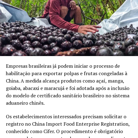
elevadas.
O presidente do Sebrae, Rodrigo Soares, afirmou que a
melhora das projeções cria novas possibilidades para os
empreendedores. “A projeção de inflação melhora e a
economia está fortalecida. Para os pequenos negócios, o
cenário combina otimismo e novas oportunidades”,
declarou.
Empresas brasileiras já podem iniciar o processo de
O acesso ao crédito continua entre as principais
habilitação para exportar polpas e frutas congeladas à
dificuldades enfrentadas pelos pequenos negócios. Nos
China. A medida alcança produtos como açaí, manga,
últimos dois anos, o Fundo de Aval às Micro e Pequenas
goiaba, abacaxi e maracujá e foi adotada após a inclusão
Empresas, o Fampe, participou de operações que
do modelo de certificado sanitário brasileiro no sistema
movimentaram mais de R$ 16 bilhões.
aduaneiro chinês.
O fundo oferece garantias complementares para
Os estabelecimentos interessados precisam solicitar o
empreendedores que não possuem patrimônio
registro no China Import Food Enterprise Registration,
suficiente para contratar empréstimos. O modelo
conhecido como Cifer. O procedimento é obrigatório
também inclui orientação e acompanhamento das