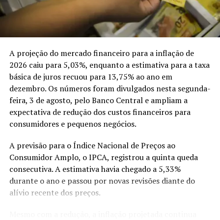
fabricação de estruturas metálicas e equipamentos
Sebrae orienta MEI sobre como vender para órgãos
públicos pelo Contrata+Brasil
ligados à geração de energia solar.
Produtos como carne bovina, carne suína, castanha,
açaí e café robusta amazônico estão entre as
A projeção do mercado financeiro para a inflação de
mercadorias com possibilidade de ampliar espaço no
2026 caiu para 5,03%, enquanto a estimativa para a taxa
mercado asiático. A cadeia do bambu também foi
básica de juros recuou para 13,75% ao ano em
apresentada como alternativa de médio prazo para
dezembro. Os números foram divulgados nesta segunda-
novos negócios.
feira, 3 de agosto, pelo Banco Central e ampliam a
expectativa de redução dos custos financeiros para
Um dos integrantes da comitiva, Yang Huajun, afirmou
consumidores e pequenos negócios.
que a capacidade industrial e tecnológica chinesa pode
ser combinada com a produção agropecuária do Acre. A
A previsão para o Índice Nacional de Preços ao
missão busca identificar projetos que possam resultar
Consumidor Amplo, o IPCA, registrou a quinta queda
em parcerias comerciais, investimentos e fornecimento
consecutiva. A estimativa havia chegado a 5,33%
de produtos para consumidores da China e de outros
durante o ano e passou por novas revisões diante do
países asiáticos.
alívio recente dos preços.
O encontro foi organizado pelo Sicoob Credisul e
Mesmo com a redução, a inflação projetada continua