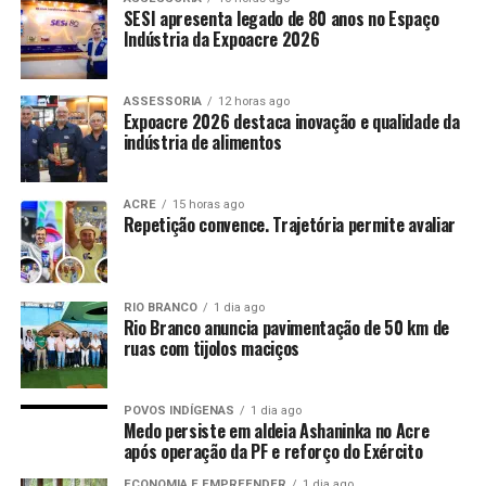
SESI apresenta legado de 80 anos no Espaço
Indústria da Expoacre 2026
ASSESSORIA
12 horas ago
Expoacre 2026 destaca inovação e qualidade da
indústria de alimentos
ACRE
15 horas ago
Repetição convence. Trajetória permite avaliar
RIO BRANCO
1 dia ago
Rio Branco anuncia pavimentação de 50 km de
ruas com tijolos maciços
POVOS INDÍGENAS
1 dia ago
Medo persiste em aldeia Ashaninka no Acre
após operação da PF e reforço do Exército
ECONOMIA E EMPREENDER
1 dia ago