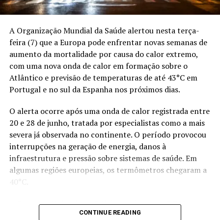
RELATED TOPICS:
DESAPARECIDOS
DESTAQUEPOP
MORTOS
TERREMOTO
VENEZUELA
A Organização Mundial da Saúde alertou nesta terça-
UP NEXT
Onda de calor deixa 1 mil mortos na França e pressiona
feira (7) que a Europa pode enfrentar novas semanas de
sistemas de energia na Europa
aumento da mortalidade por causa do calor extremo,
com uma nova onda de calor em formação sobre o
DON'T MISS
Defesa entra no centro da política externa do Brasil, diz
Atlântico e previsão de temperaturas de até 43°C em
assessor de Lula
Portugal e no sul da Espanha nos próximos dias.
O alerta ocorre após uma onda de calor registrada entre
20 e 28 de junho, tratada por especialistas como a mais
severa já observada no continente. O período provocou
interrupções na geração de energia, danos à
infraestrutura e pressão sobre sistemas de saúde. Em
algumas regiões europeias, os termômetros chegaram a
40°C.
A França, a Holanda e a Bélgica registraram 3.700
CONTINUE READING
mortes adicionais durante o episódio recente. As