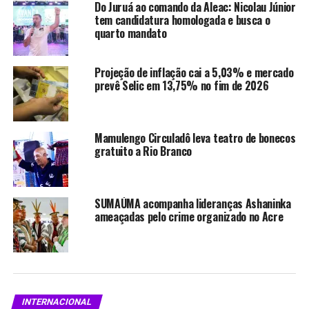
Do Juruá ao comando da Aleac: Nicolau Júnior
nem de vítimas em território brasileiro.
tem candidatura homologada e busca o
quarto mandato
Foto: RS/Fotos Públicas
Projeção de inflação cai a 5,03% e mercado
prevê Selic em 13,75% no fim de 2026
Compartilhe isso:
X
Facebook
Mamulengo Circuladô leva teatro de bonecos
gratuito a Rio Branco
WhatsApp
LinkedIn
SUMAÚMA acompanha lideranças Ashaninka
Telegram
ameaçadas pelo crime organizado no Acre
Relacionado
INTERNACIONAL