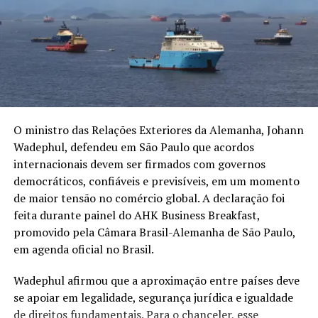
Entre os grupos mais vulneráveis estão idosos,
moradores de lares de longa permanência, pessoas em
situação de rua e idosos socialmente isolados. A OMS
cobra ações mais consistentes para reduzir mortes
evitáveis, reforçar estruturas de atendimento e ampliar
medidas de prevenção antes da chegada das próximas
ondas de calor.
O ministro das Relações Exteriores da Alemanha, Johann
Kluge afirmou que o trabalho precisa corrigir falhas
Wadephul, defendeu em São Paulo que acordos
recentes e preparar os sistemas de saúde para lidar com
internacionais devem ser firmados com governos
o calor extremo de forma permanente. A avaliação da
democráticos, confiáveis e previsíveis, em um momento
OMS é que o calor já deixou de ser apenas um evento
de maior tensão no comércio global. A declaração foi
meteorológico e passou a ser uma emergência de saúde
feita durante painel do AHK Business Breakfast,
pública na região.
promovido pela Câmara Brasil-Alemanha de São Paulo,
em agenda oficial no Brasil.
Foto: Jonathan Sarago/MEAE
Wadephul afirmou que a aproximação entre países deve
se apoiar em legalidade, segurança jurídica e igualdade
Compartilhe isso:
de direitos fundamentais. Para o chanceler, esse