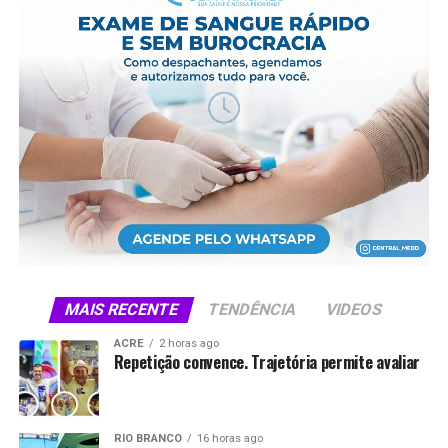
Fonte: Agência Brasil
Compartilhe isso:
X
Facebook
WhatsApp
LinkedIn
Telegram
MAIS RECENTE
TENDÊNCIA
VIDEOS
ACRE
2 horas ago
Repetição convence. Trajetória permite avaliar
RIO BRANCO
16 horas ago