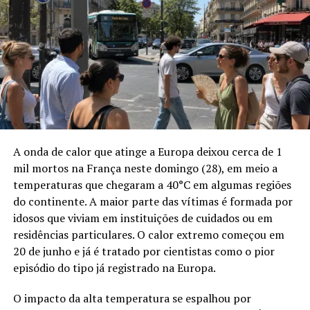
meio à busca por parceiros estáveis fora dos eixos
tradicionais de comércio.
Durante o painel, Svenja Ahlburg, porta-voz do Wilo
Group, afirmou que o Brasil tem peso maior para a
indústria alemã do que costuma aparecer no debate
público. Ela defendeu a geração de valor local, mais
competitividade e inovação para que o país deixe de ser
visto apenas como mercado consumidor e passe a atuar
A onda de calor que atinge a Europa deixou cerca de 1
como hub industrial.
mil mortos na França neste domingo (28), em meio a
temperaturas que chegaram a 40°C em algumas regiões
A Alemanha é a maior economia da Europa, a terceira
do continente. A maior parte das vítimas é formada por
maior do mundo e o quarto principal parceiro comercial
idosos que viviam em instituições de cuidados ou em
do Brasil. A relação bilateral movimenta US$ 21 bilhões.
residências particulares. O calor extremo começou em
O estoque de investimentos diretos alemães no país
20 de junho e já é tratado por cientistas como o pior
chega a US$ 44 bilhões, o que coloca a Alemanha em
episódio do tipo já registrado na Europa.
sétimo lugar entre os maiores investidores no Brasil.
O impacto da alta temperatura se espalhou por
A aproximação ocorre após a assinatura, em maio, do