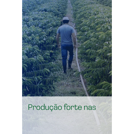
inscrever.
Também é preciso se enquadrar em pelo menos uma das
condições previstas pelo programa, como ter cursado o
ensino médio integralmente em escola pública, ter
estudado em escola privada com bolsa integral ou
parcial, ter feito parte da formação em escola pública e
parte em escola privada, ser pessoa com deficiência ou
ser professor da rede pública em exercício que busca
vaga em licenciatura ou pedagogia. Para professores da
rede pública que concorrem nessas áreas, não há
exigência de limite de renda.
As bolsas integrais são destinadas a candidatos com
renda familiar bruta mensal de até 1,5 salário mínimo
por pessoa. Para as bolsas parciais, o limite é de até três
salários mínimos por pessoa. A classificação levará em
conta a melhor média obtida pelo estudante no Enem,
considerando a edição de 2024 ou de 2025, além do