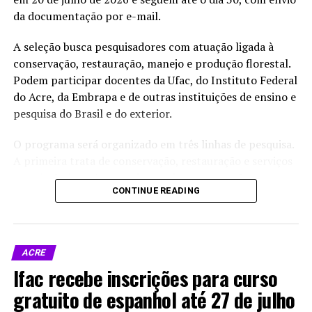
da documentação por e-mail.
A seleção busca pesquisadores com atuação ligada à
conservação, restauração, manejo e produção florestal.
Podem participar docentes da Ufac, do Instituto Federal
do Acre, da Embrapa e de outras instituições de ensino e
pesquisa do Brasil e do exterior.
O programa será organizado em três linhas de pesquisa.
A primeira trata de conservação, restauração e serviços
ecossistêmicos. A segunda envolve propagação,
CONTINUE READING
implantação e condução florestal. A terceira reúne
estudos sobre crescimento, dinâmica e manejo da
produção florestal. A proposta é formar um corpo
docente voltado a temas ligados à floresta amazônica, à
ACRE
recuperação de áreas degradadas, ao carbono, à
Ifac recebe inscrições para curso
bioeconomia, aos sistemas agroflorestais e ao uso
gratuito de espanhol até 27 de julho
sustentável dos recursos naturais.