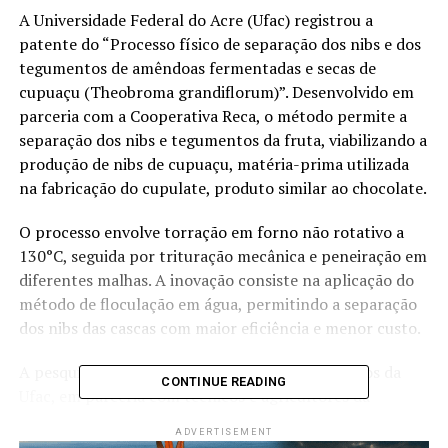
A Universidade Federal do Acre (Ufac) registrou a
patente do “Processo físico de separação dos nibs e dos
tegumentos de amêndoas fermentadas e secas de
cupuaçu (Theobroma grandiflorum)”. Desenvolvido em
parceria com a Cooperativa Reca, o método permite a
separação dos nibs e tegumentos da fruta, viabilizando a
produção de nibs de cupuaçu, matéria-prima utilizada
na fabricação do cupulate, produto similar ao chocolate.
O processo envolve torração em forno não rotativo a
130°C, seguida por trituração mecânica e peneiração em
diferentes malhas. A inovação consiste na aplicação do
método de floculação em água, permitindo a separação
dos nibs das cascas com maior eficiência e menor custo.
A pesquisa foi conduzida por professores e alunos da
CONTINUE READING
Ufac, em parceria com técnicos e agricultores da
cooperativa. O pedido da patente foi depositado em 1º
ADVERTISEMENT
de agosto de 2023 e publicado pelo Instituto Nacional