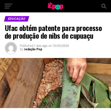
EDUCAÇÃO
Ufac obtém patente para processo
de produção de nibs de cupuaçu
Published
1 ano ago
on
15/03/2025
By
redação Pop