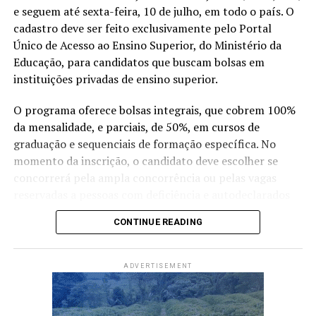
Compartilhe isso:
e seguem até sexta-feira, 10 de julho, em todo o país. O
cadastro deve ser feito exclusivamente pelo Portal
X
Facebook
WhatsApp
Único de Acesso ao Ensino Superior, do Ministério da
Educação, para candidatos que buscam bolsas em
LinkedIn
Telegram
instituições privadas de ensino superior.
O programa oferece bolsas integrais, que cobrem 100%
da mensalidade, e parciais, de 50%, em cursos de
graduação e sequenciais de formação específica. No
momento da inscrição, o candidato deve escolher se
concorrerá pela ampla concorrência ou pelas vagas
reservadas a pessoas com deficiência e autodeclarados
indígenas, pretos ou pardos.
CONTINUE READING
Para participar, é necessário ter concluído o ensino
médio, ter feito o Exame Nacional do Ensino Médio em
ADVERTISEMENT
2024 ou 2025, alcançar média mínima de 450 pontos
nas cinco provas e não ter zerado a redação. Candidatos
que fizeram o Enem como treineiros não podem se