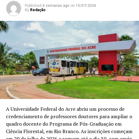
Published
4 semanas ago
on
15/07/2026
By
Redação
Idaf investiga suspeita de
monilíase em Marechal
Thaumaturgo e reforça
controle no Juruá
Em "Acre"
RELATED TOPICS:
DESTAQUEPOP
UP NEXT
Prefeitura age rápido para recuperar ruas e evitar
alagamentos em Cruzeiro do Sul
DON'T MISS
A Universidade Federal do Acre abriu um processo de
Ifac abre inscrições para pós-graduação em educação a
credenciamento de professores doutores para ampliar o
distância
quadro docente do Programa de Pós-Graduação em
Ciência Florestal, em Rio Branco. As inscrições começam
em 20 de julho de 2026 e seguem até o dia 30, com envio