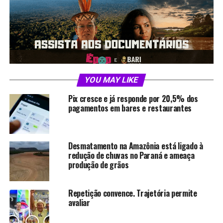
da Propriedade Industrial (INPI) em 4 de fevereiro de
2025.
O projeto contou com apoio do Ministério da
Agricultura, Pecuária e Abastecimento, por meio do
Edital nº 01/2020 do Programa de Residência
Profissional Agrícola. A gestão do processo de patente
YOU MAY LIKE
foi realizada pelo Núcleo de Gestão do Conhecimento e
Pix cresce e já responde por 20,5% dos
da Tecnologia (NGCTEC), vinculado à Pró-Reitoria de
pagamentos em bares e restaurantes
Pesquisa e Pós-Graduação (Propeg). Os experimentos
foram conduzidos na Unidade de Tecnologia de
Alimentos (UTAL) da Ufac.
Desmatamento na Amazônia está ligado à
redução de chuvas no Paraná e ameaça
produção de grãos
Compartilhe isso:
Repetição convence. Trajetória permite
avaliar
X
Facebook