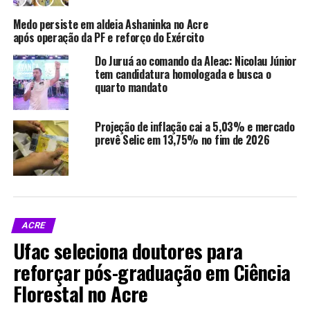
WhatsApp
LinkedIn
Medo persiste em aldeia Ashaninka no Acre
após operação da PF e reforço do Exército
Telegram
Do Juruá ao comando da Aleac: Nicolau Júnior
tem candidatura homologada e busca o
quarto mandato
Relacionado
Projeção de inflação cai a 5,03% e mercado
prevê Selic em 13,75% no fim de 2026
Fórum de Bioeconomia da
Comunidades indígenas do
Amazônia 2025 terá foco
Alto Purus no Acre
em industrialização
participam de oficinas de
ACRE
sustentável no Acre
práticas agroflorestais
Ufac seleciona doutores para
Em "MEIO AMBIENTE"
Em "MEIO AMBIENTE"
reforçar pós-graduação em Ciência
Florestal no Acre