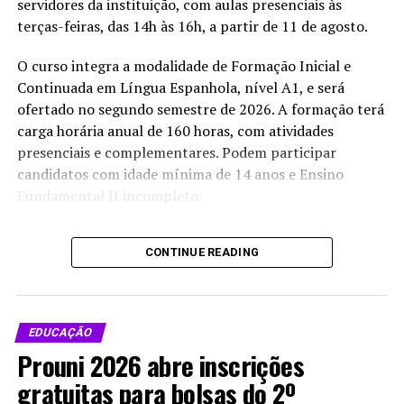
servidores da instituição, com aulas presenciais às
10 de agosto.
terças-feiras, das 14h às 16h, a partir de 11 de agosto.
Os professores credenciados deverão atuar em
O curso integra a modalidade de Formação Inicial e
disciplinas, orientação ou coorientação de estudantes,
Continuada em Língua Espanhola, nível A1, e será
projetos de pesquisa, inovação, extensão,
ofertado no segundo semestre de 2026. A formação terá
internacionalização, planejamento acadêmico,
carga horária anual de 160 horas, com atividades
autoavaliação e divulgação científica. O credenciamento
presenciais e complementares. Podem participar
também reforça a estrutura do programa em uma área
candidatos com idade mínima de 14 anos e Ensino
estratégica para o Acre, onde a formação de
Fundamental II incompleto.
pesquisadores está ligada diretamente ao manejo de
florestas, à restauração ambiental e ao desenvolvimento
As vagas estão distribuídas entre 13 para a comunidade
de tecnologias para a Amazônia.
CONTINUE READING
externa, oito para estudantes do Ifac e quatro para
servidores. Caso alguma das categorias não preencha
todas as vagas, a instituição poderá redistribuir as
Compartilhe isso:
oportunidades entre os demais inscritos, com prioridade
EDUCAÇÃO
para a comunidade externa.
X
Facebook
WhatsApp
Prouni 2026 abre inscrições
LinkedIn
Telegram
As inscrições podem ser feitas pela internet, por meio
gratuitas para bolsas do 2º