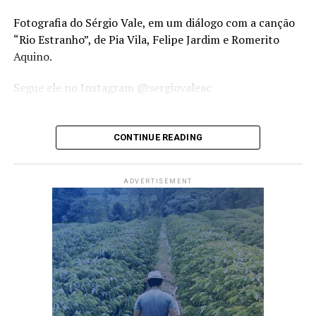
Fotografia do Sérgio Vale, em um diálogo com a canção
“Rio Estranho”, de Pia Vila, Felipe Jardim e Romerito
Aquino.
Segue ele no Instagram
@sergiovaleac
Compartilhe isso:
CONTINUE READING
X
Facebook
WhatsApp
ADVERTISEMENT
LinkedIn
Telegram