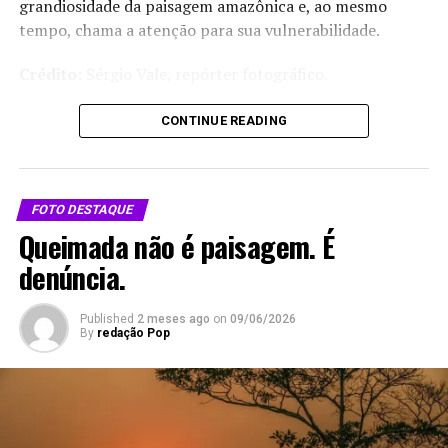
grandiosidade da paisagem amazônica e, ao mesmo
tempo, chama a atenção para sua vulnerabilidade.
Crédito:
Sérgio Vale, repórter fotográfico.
CONTINUE READING
Compartilhe isso:
X
Facebook
WhatsApp
FOTO DESTAQUE
LinkedIn
Telegram
Queimada não é paisagem. É
denúncia.
Published
2 meses ago
on
09/06/2026
By
redação Pop