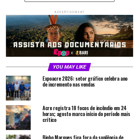
Telegram
ADVERTISEMENT
Relacionado
YOU MAY LIKE
Viver na floresta e
Queimada não é paisagem.
reconhecer seus valores;
É denúncia.
Expoacre 2026: setor gráfico celebra ano
Em "Foto Destaque"
artigo de Francisco Piyãko
de incremento nas vendas
Em "MEIO AMBIENTE"
Acre registra 18 focos de incêndio em 24
horas; agosto marca início do período mais
crítico
Imersão na Floresta
Amazônica: Compradores
Binho Marques fica fora da suplência de