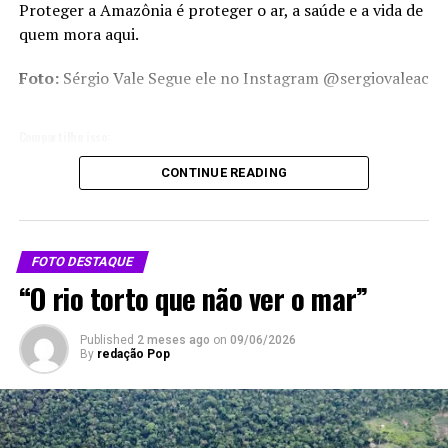
Proteger a Amazônia é proteger o ar, a saúde e a vida de
quem mora aqui.
Foto:
Sérgio Vale Segue ele no Instagram
@sergiovaleac
Compartilhe isso:
CONTINUE READING
X
Facebook
WhatsApp
LinkedIn
Telegram
FOTO DESTAQUE
“O rio torto que não ver o mar”
Published
2 meses ago
on
09/06/2026
By
redação Pop