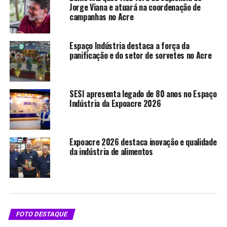
globais exploram práticas
Jorge Viana e atuará na coordenação de
sustentáveis e cultura local
campanhas no Acre
Em "Política"
Espaço Indústria destaca a força da
panificação e do setor de sorvetes no Acre
RELATED TOPICS:
ACRE
UP NEXT
SESI apresenta legado de 80 anos no Espaço
O Tempo Suspenso nas Águas do Envira
Indústria da Expoacre 2026
DON'T MISS
É carnaval – Rio Branco, fotos de Sérgio Vale
Expoacre 2026 destaca inovação e qualidade
da indústria de alimentos
FOTO DESTAQUE