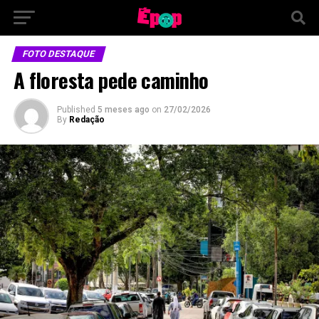
FOTO DESTAQUE
A floresta pede caminho
Published
5 meses ago
on
27/02/2026
By
Redação