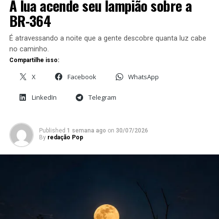
A lua acende seu lampião sobre a
BR-364
É atravessando a noite que a gente descobre quanta luz cabe
no caminho.
Compartilhe isso:
X
Facebook
WhatsApp
LinkedIn
Telegram
Published
1 semana ago
on
30/07/2026
By
redação Pop