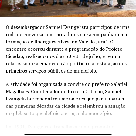
Fotos: TJAC
O desembargador Samuel Evangelista participou de uma
roda de conversa com moradores que acompanharam a
Compartilhe isso:
formação de Rodrigues Alves, no Vale do Juruá. O
encontro ocorreu durante a programação do Projeto
X
Facebook
Cidadão, realizado nos dias 30 e 31 de julho, e reuniu
relatos sobre a emancipação política e a instalação dos
WhatsApp
LinkedIn
primeiros serviços públicos do município.
A atividade foi organizada a convite do prefeito Salatiel
Telegram
Magalhães. Coordenador do Projeto Cidadão, Samuel
Evangelista reencontrou moradores que participaram
das primeiras décadas da cidade e relembrou a atuação
Relacionado
no plebiscito que definiu a criação do município.
Em 1991, Evangelista trabalhava como promotor
eleitoral e participou da consulta popular sobre a