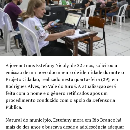
relações familiares.
O coordenador do Projeto Cidadão, desembargador
Samuel Evangelista, afirmou que a ação busca aproximar
o Judiciário das comunidades mais distantes e garantir
serviços gratuitos à população. Criado há 31 anos, o
programa já ofereceu emissão de documentos,
orientação jurídica, educação para o trânsito e
atividades de defesa dos direitos humanos em diferentes
A jovem trans Estefany Nicoly, de 22 anos, solicitou a
regiões do Acre.
emissão de um novo documento de identidade durante o
Projeto Cidadão, realizado nesta quarta-feira (29), em
O prefeito de Rodrigues Alves, Salatiel Pinheiro
Rodrigues Alves, no Vale do Juruá. A atualização será
Magalhães, agradeceu a realização da iniciativa no
feita com o nome e o gênero retificados após um
município. A cerimônia também teve uma mensagem
procedimento conduzido com o apoio da Defensoria
ecumênica conduzida pelo padre André Marina e pelo
Pública.
pastor Clevis Mustafa.
Natural do município, Estefany mora em Rio Branco há
Representantes da Prefeitura, da Câmara de Vereadores,
mais de dez anos e buscava desde a adolescência adequar
do Ministério Público e do Instituto Nacional de