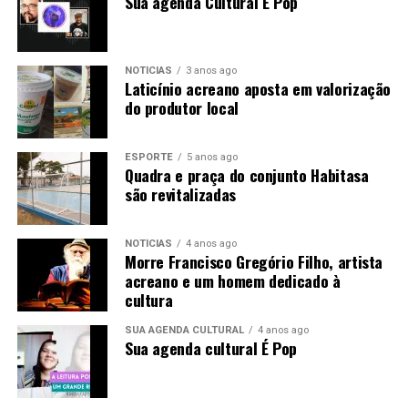
Sua agenda Cultural É Pop
NOTÍCIAS
3 anos ago
Laticínio acreano aposta em valorização
do produtor local
ESPORTE
5 anos ago
Quadra e praça do conjunto Habitasa
são revitalizadas
NOTÍCIAS
4 anos ago
Morre Francisco Gregório Filho, artista
acreano e um homem dedicado à
cultura
SUA AGENDA CULTURAL
4 anos ago
Sua agenda cultural É Pop