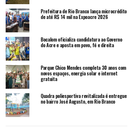
Prefeitura de Rio Branco lança microcrédito
de até R$ 14 mil na Expoacre 2026
Bocalom oficializa candidatura ao Governo
do Acre e aposta em povo, fé e direita
Parque Chico Mendes completa 30 anos com
novos espaços, energia solar e internet
Antes mesmo da abertura, o fórum já havia superado as
gratuita
expectativas da organização. As inscrições foram
encerradas com antecedência, todas as vagas foram
Quadra poliesportiva revitalizada é entregue
preenchidas e o evento registrou recorde de propostas
no bairro José Augusto, em Rio Branco
de enunciados, com quase 50 textos submetidos à
análise, cerca de 60% acima da edição anterior. Os
enunciados aprovados servem de referência para a
atuação dos juizados especiais em diferentes estados.