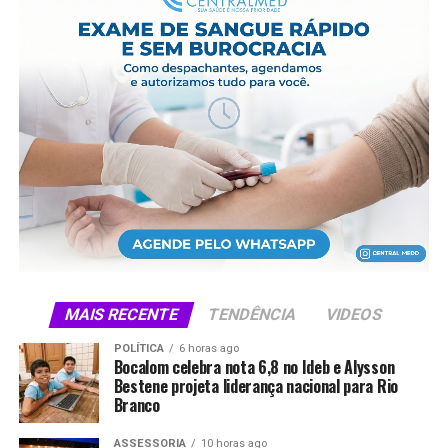
Criado pelo Tribunal de Justiça do Acre, o Projeto
Cidadão completou 30 anos em 2025. A edição em
Rodrigues Alves será encerrada com um casamento
coletivo para 91 casais, no Estádio Municipal Pedro
Santana.
Compartilhe isso:
X
Facebook
WhatsApp
LinkedIn
Telegram
MAIS RECENTE
TENDÊNCIA
VIDEOS
POLÍTICA
6 horas ago
Bocalom celebra nota 6,8 no Ideb e Alysson
Bestene projeta liderança nacional para Rio
Branco
ASSESSORIA
10 horas ago