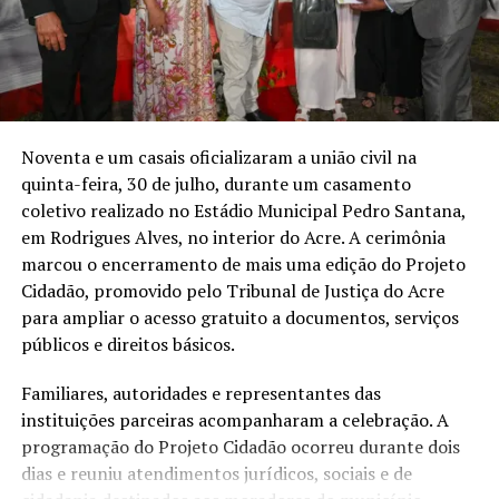
RIO BRANCO
TJAC
Um dos relatos apresentados foi o de Francisco Alves,
que cedeu parte da própria casa para o funcionamento
UP NEXT
Peru e Bolívia defendem cooperação judicial e proteção
dos primeiros serviços de cartório da comunidade. Sem
de direitos no Fonaje no Acre
imóvel disponível na antiga vila, o atendimento foi
instalado na sala da residência, onde permaneceu por
DON'T MISS
Palácio da Justiça recebe mais de 400 estudantes
quatro anos.
Noventa e um casais oficializaram a união civil na
durante Semana Nacional de Museus no Acre
quinta-feira, 30 de julho, durante um casamento
A roda de conversa integrou as atividades do Projeto
coletivo realizado no Estádio Municipal Pedro Santana,
Cidadão, iniciativa que levou serviços públicos,
em Rodrigues Alves, no interior do Acre. A cerimônia
documentação e atendimento à população de Rodrigues
marcou o encerramento de mais uma edição do Projeto
Alves. A programação terminou com a realização de um
Cidadão, promovido pelo Tribunal de Justiça do Acre
casamento coletivo.
para ampliar o acesso gratuito a documentos, serviços
públicos e direitos básicos.
Compartilhe isso:
Familiares, autoridades e representantes das
X
Facebook
WhatsApp
instituições parceiras acompanharam a celebração. A
programação do Projeto Cidadão ocorreu durante dois
LinkedIn
Telegram
dias e reuniu atendimentos jurídicos, sociais e de