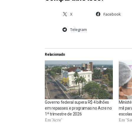
X
Facebook
Telegram
Relacionado
Governo federal supera R$ 4 bilhões
Ministé
em repasses e programas no Acre no
mil pa
1º trimestre de 2026
escolas
Em "Acre"
Em "Sa