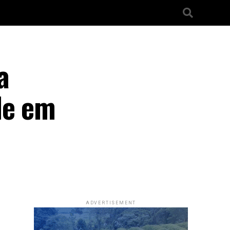
a
de em
ADVERTISEMENT