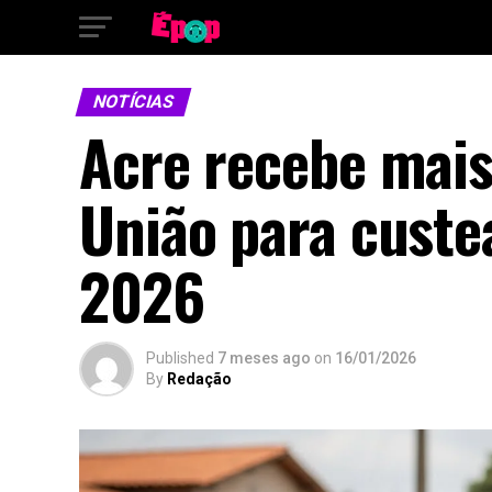
NOTÍCIAS
Acre recebe mais
União para custe
2026
Published
7 meses ago
on
16/01/2026
By
Redação