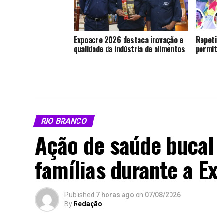
Expoacre 2026 destaca inovação e
Repeti
qualidade da indústria de alimentos
permit
RIO BRANCO
Ação de saúde bucal 
famílias durante a 
Published
7 horas ago
on
07/08/2026
By
Redação