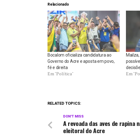
Relacionado
Bocalom oficializa candidatura ao
Mailza,
Governo do Acre e aposta em povo,
possíve
fé e direita
decisõe
Em "Política"
Em "Pol
RELATED TOPICS:
DON'T MISS
A revoada das aves de rapina 
eleitoral do Acre