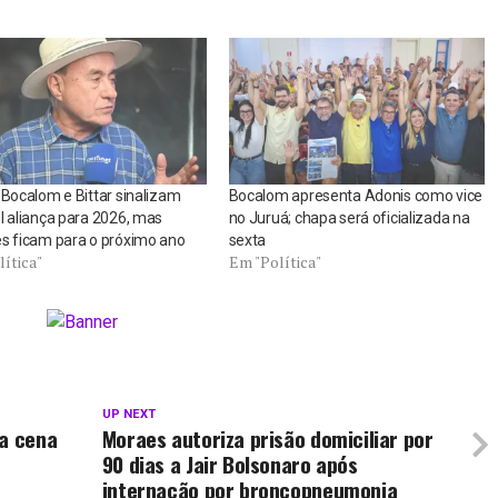
 Bocalom e Bittar sinalizam
Bocalom apresenta Adonis como vice
l aliança para 2026, mas
no Juruá; chapa será oficializada na
s ficam para o próximo ano
sexta
ítica"
Em "Política"
UP NEXT
na cena
Moraes autoriza prisão domiciliar por
90 dias a Jair Bolsonaro após
internação por broncopneumonia