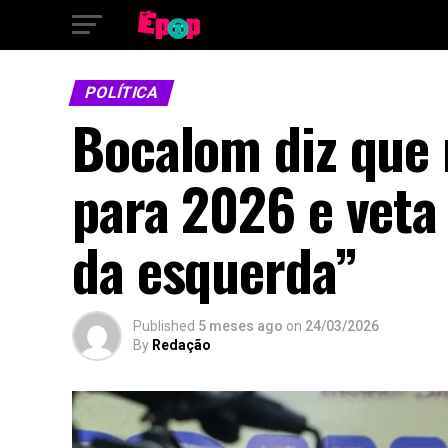
POLÍTICA
Bocalom diz que 
para 2026 e vet
da esquerda”
Published
5 meses ago
on
24/03/2026
By
Redação