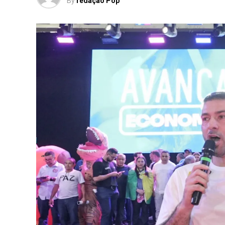
By
redação Pop