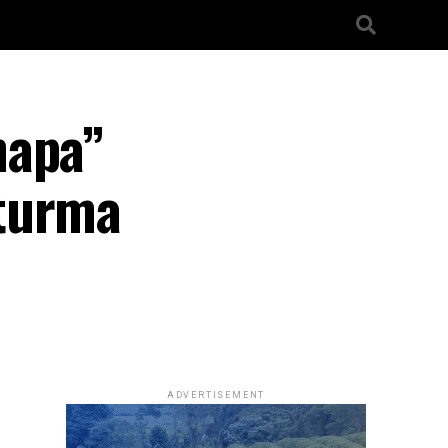
hapa”
 turma
ADVERTISEMENT