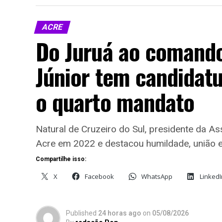
ACRE
Do Juruá ao comando
Júnior tem candidat
o quarto mandato
Natural de Cruzeiro do Sul, presidente da A
Acre em 2022 e destacou humildade, união 
Compartilhe isso:
X
Facebook
WhatsApp
LinkedI
Published
24 horas ago
on
05/08/2026