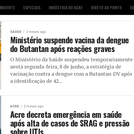
AMBIENTE
ESPECIAIS
INDÚSTRIA DO ACRE
DIRETO AO PONTO
E
S
FOTO DESTAQUE
AGENDA CULTURAL
LOJA É POP
SAÚDE
2 meses ago
Ministério suspende vacina da dengue
do Butantan após reações graves
O Ministério da Saúde suspendeu temporariamente
nesta segunda-feira, 8 de junho, a estratégia de
vacinação contra a dengue com a Butantan-DV após
a identificação de 42...
ACRE
2 meses ago
Acre decreta emergência em saúde
após alta de casos de SRAG e pressão
sobre UTIs