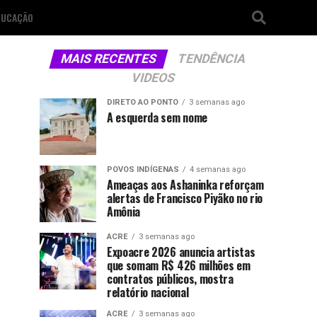
DUCAÇÃO
MAIS RECENTES
TENDÊNCIA
VIDEOS
DIRETO AO PONTO
3 semanas ago
A esquerda sem nome
POVOS INDÍGENAS
4 semanas ago
Ameaças aos Ashaninka reforçam
alertas de Francisco Piyãko no rio
Amônia
ACRE
3 semanas ago
Expoacre 2026 anuncia artistas
que somam R$ 426 milhões em
contratos públicos, mostra
relatório nacional
ACRE
3 semanas ago