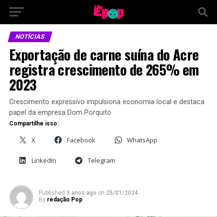
NOTÍCIAS
Exportação de carne suína do Acre
registra crescimento de 265% em
2023
Crescimento expressivo impulsiona economia local e destaca
papel da empresa Dom Porquito
Compartilhe isso:
X
Facebook
WhatsApp
LinkedIn
Telegram
Published
3 anos ago
on
25/01/2024
By
redação Pop