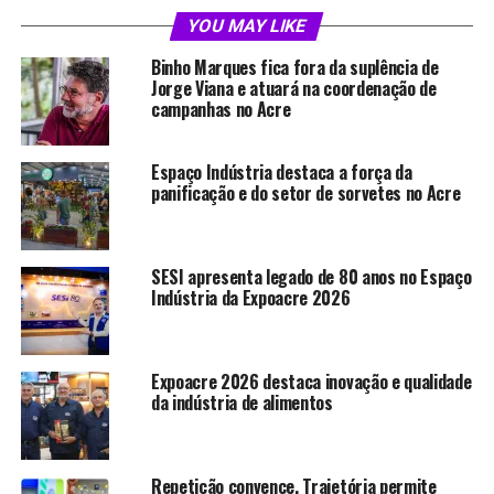
estabelecido no mercado nacional e internacional de
YOU MAY LIKE
carne suína, embora ainda haja potencial para
Binho Marques fica fora da suplência de
crescimento, visto que a produção local de suínos não
Jorge Viana e atuará na coordenação de
atende completamente às necessidades da empresa. Isso
campanhas no Acre
aponta para a necessidade de políticas públicas
adicionais para estimular a produção local e integrar
Espaço Indústria destaca a força da
pequenos produtores rurais em todo o estado.
panificação e do setor de sorvetes no Acre
No contexto mais amplo, a balança comercial do Acre
em 2023 sofreu influência de instabilidades políticas e
SESI apresenta legado de 80 anos no Espaço
econômicas que impactaram as operações
Indústria da Expoacre 2026
internacionais do estado. Apesar da queda no saldo da
balança comercial, a carne suína e a soja foram os
produtos que apresentaram aumento nas exportações.
Expoacre 2026 destaca inovação e qualidade
da indústria de alimentos
O principal mercado para a carne suína exportada pelo
Acre em 2023 foi o Peru. Este país vizinho ao estado se
destacou como o maior importador de produtos
Repetição convence. Trajetória permite
acreanos, incluindo a carne suína, a castanha e o milho,