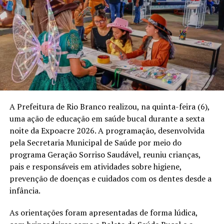
Carne bovina, suína e soja
Acre deve ampliar
lideram exportações e
exportações de carne para o
mudam perfil econômico do
México com apoio da
Acre entre 2010 e 2025
ApexBrasil
Em "Economia e
Em "Política"
Empreender"
A Prefeitura de Rio Branco realizou, na quinta-feira (6),
uma ação de educação em saúde bucal durante a sexta
noite da Expoacre 2026. A programação, desenvolvida
Exportações do Acre
pela Secretaria Municipal de Saúde por meio do
superam US$ 25 milhões no
primeiro trimestre de 2025
programa Geração Sorriso Saudável, reuniu crianças,
Em "Notícias"
pais e responsáveis em atividades sobre higiene,
prevenção de doenças e cuidados com os dentes desde a
infância.
RELATED TOPICS:
ACRE
GLADSON CAMELI
NOTICIAS
As orientações foram apresentadas de forma lúdica,