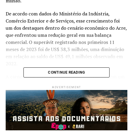
milhão.
De acordo com dados do Ministério da Indústria,
Comércio Exterior e de Serviços, esse crescimento foi
um dos destaques dentro do cenário econômico do Acre,
que enfrentou uma redução geral em sua balança
comercial. O superávit registrado nos primeiros 11
meses de 2023 foi de US$ 38,3 milhões, uma diminuição
em relação ao saldo de US$ 49,1 milhões observado em
2022.
CONTINUE READING
A carne suína liderou as exportações acreanas, com um
aumento não apenas em termos financeiros, mas
ADVERTISEMENT
também em volume. As exportações de carne suína
cresceram 185% em volume, com mais de 1,16 mil
toneladas enviadas para o exterior em 2023.
A empresa Dom Porquito, criada em 2016 por meio de
políticas públicas do governo estadual, teve um papel
importante neste aumento. A empresa tem se