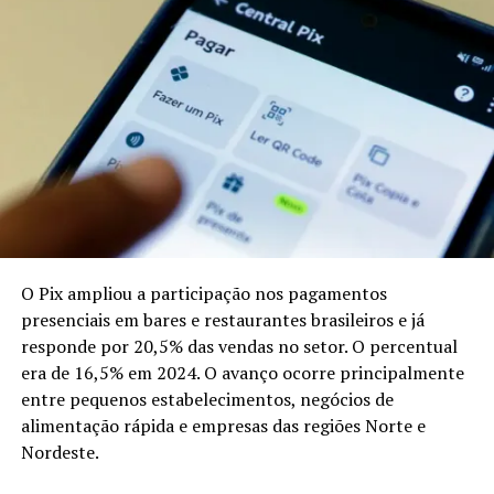
educativas podem ajudar as famílias diante do consumo
frequente de doces e alimentos industrializados, que
podem prejudicar a saúde dos dentes quando não há
higiene adequada.
A dona de casa Cleia Santos, mãe de Emanuel e Abimael,
disse que a iniciativa também auxilia os adultos a
acompanhar os filhos durante a escovação. “Muitas
vezes a gente não sabe qual é a forma correta de ajudar
na escovação”, afirmou.
A visitante Débora Mazini também participou da
O Pix ampliou a participação nos pagamentos
atividade e relacionou os cuidados com a boca à saúde de
presenciais em bares e restaurantes brasileiros e já
forma geral. A programação buscou ampliar a
responde por 20,5% das vendas no setor. O percentual
prevenção de cáries e outros problemas bucais ao levar
era de 16,5% em 2024. O avanço ocorre principalmente
orientações diretamente ao público que circulou pela
entre pequenos estabelecimentos, negócios de
Expoacre.
alimentação rápida e empresas das regiões Norte e
Nordeste.
Compartilhe isso: