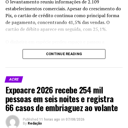
O levantamento reuniu informações de 2.109
estabelecimentos comerciais. Apesar do crescimento do
X
Facebook
WhatsApp
Pix, o cartão de crédito continua como principal forma
LinkedIn
Telegram
de pagamento, concentrando 41,5% das vendas. O
cartão de débito aparece em seguida, com 25,1%.
O dinheiro em espécie perdeu espaço e passou a
representar 8,3% das vendas presenciais. Os vouchers
CONTINUE READING
respondem por 4,6%, enquanto os cheques, que durante
anos tiveram presença relevante nas transações
comerciais, representam menos de 1%.
ACRE
A participação do Pix é maior nos estabelecimentos de
Expoacre 2026 recebe 254 mil
menor porte. Entre empresas com faturamento anual
de até R$ 130 mil, a ferramenta responde por 30,4% das
pessoas em seis noites e registra
vendas realizadas em salão e balcão. Nos negócios com
66 casos de embriaguez ao volante
receita entre R$ 130 mil e R$ 360 mil, o índice é de
22,6%.
Published
11 horas ago
on
07/08/2026
By
Redação