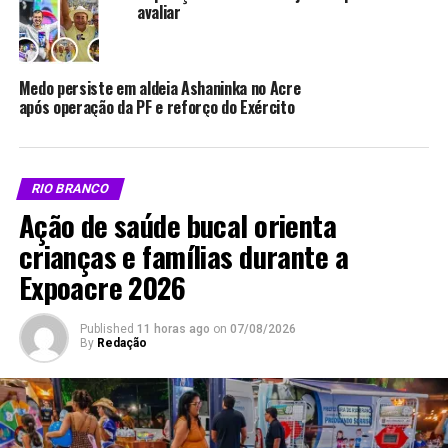
avaliar
todos transportados pela Estrada do Pacífico.
Medo persiste em aldeia Ashaninka no Acre
Compartilhe isso:
após operação da PF e reforço do Exército
X
Facebook
RIO BRANCO
WhatsApp
LinkedIn
Ação de saúde bucal orienta
crianças e famílias durante a
Telegram
Expoacre 2026
Published
11 horas ago
on
07/08/2026
By
Redação
Relacionado