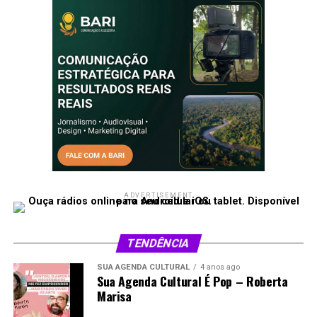
“Esse resultado mostra que estamos no caminho certo e
que nossas crianças estão tendo mais oportunidades
para construir um grande futuro”, declarou.
Compartilhe isso:
X
Facebook
WhatsApp
LinkedIn
Telegram
ADVERTISEMENT
TENDÊNCIA
SUA AGENDA CULTURAL
4 anos ago
Sua Agenda Cultural É Pop – Roberta
Marisa