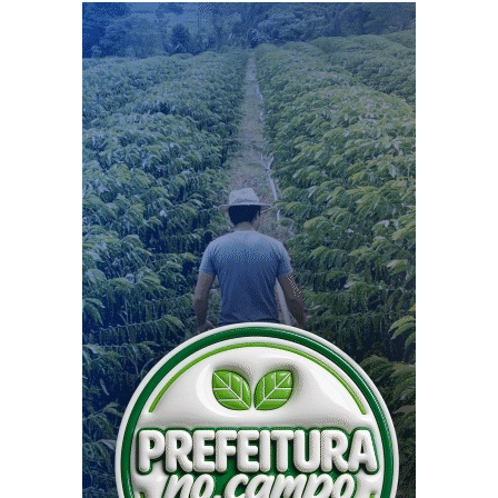
“Estou muito feliz porque esse resultado é fruto da
dedicação dos nossos professores, das equipes gestoras
e de todos aqueles que fazem a educação do município
de Rio Branco”, afirmou.
O desempenho da rede municipal também colocou três
escolas da capital nas primeiras posições do Acre. A
Escola Municipal Maria Lúcia Moura Marim, localizada
no bairro Morada do Sol, obteve nota 8,7, a maior do
estado. A Escola Luiz de Carvalho Fontenele ficou em
segundo lugar, com 8,3, seguida pela Escola Chico
Mendes, com 8,1.
Ao comentar a nota alcançada pela capital, Bocalom
lembrou que Rio Branco já havia ficado perto da
liderança nacional na avaliação anterior. Em 2023, o
município terminou a um décimo de Goiânia. Na edição
de 2025, a diferença para as primeiras colocadas