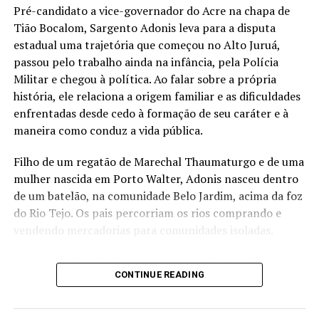
Aleac aprova empréstimos
Governo do Acre assina
Pré-candidato a vice-governador do Acre na chapa de
de R$ 280 milhões após
crédito de R$ 120 milhões
Tião Bocalom, Sargento Adonis leva para a disputa
debate entre base e
com BNDES para
estadual uma trajetória que começou no Alto Juruá,
oposição
sustentabilidade
Em "Política"
Em "Notícias"
passou pelo trabalho ainda na infância, pela Polícia
Militar e chegou à política. Ao falar sobre a própria
história, ele relaciona a origem familiar e as dificuldades
enfrentadas desde cedo à formação de seu caráter e à
maneira como conduz a vida pública.
BNDES e MMA anunciam R$
Filho de um regatão de Marechal Thaumaturgo e de uma
24 milhões para fortalecer
mulher nascida em Porto Walter, Adonis nasceu dentro
agricultura familiar no Acre e
de um batelão, na comunidade Belo Jardim, acima da foz
levar produção às escolas
do Rio Tejo. Os pais percorriam os rios comprando e
Em "Notícias"
vendendo mercadorias para comunidades isoladas.
“Eu sou resultado desse amor e nasci dentro de um
CONTINUE READING
batelão, no Alto Rio Juruá, numa comunidade por nome
RELATED TOPICS:
ACRE
ALEAC
CAIXA ECONÔMICA
Belo Jardim”, conta.
CULTURA
EDVALDO MAGALHÃES
EMPRÉSTIMO BNDES
FINISA
GESTÃO PÚBLICA
GLADSON CAMELI
GOVERNO DO ACRE
NICOLAU JÚNIOR