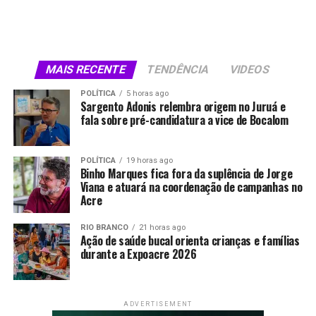
de Educação durante a aplicação da avaliação, afirmou
que o resultado reforça o trabalho desenvolvido pela
gestão e estabeleceu como próximo objetivo a conquista
da primeira colocação entre as capitais.
MAIS RECENTE
TENDÊNCIA
VIDEOS
“Ficamos atrás apenas de cidades grandes, como
POLÍTICA
5 horas ago
Sargento Adonis relembra origem no Juruá e
Curitiba e Teresina. Estamos orgulhosos pelo resultado e
fala sobre pré-candidatura a vice de Bocalom
enfatizamos que queremos, agora, o primeiro lugar. Por
isso, teremos muito trabalho”, afirmou Alysson.
POLÍTICA
19 horas ago
Binho Marques fica fora da suplência de Jorge
O Ideb combina o desempenho dos estudantes nas
Viana e atuará na coordenação de campanhas no
avaliações nacionais com as taxas de aprovação escolar.
Acre
A prova é aplicada aos alunos do 5º ano, mas o resultado
considera o trabalho pedagógico desenvolvido durante
RIO BRANCO
21 horas ago
Ação de saúde bucal orienta crianças e famílias
os primeiros anos da trajetória escolar.
durante a Expoacre 2026
Bocalom agradeceu aos professores, gestores, servidores
e familiares dos estudantes e afirmou que os
ADVERTISEMENT
investimentos na educação municipal devem continuar.