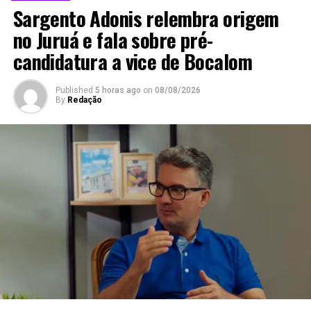
Sargento Adonis relembra origem
no Juruá e fala sobre pré-
Compartilhe isso:
candidatura a vice de Bocalom
Published
5 horas ago
on
08/08/2026
X
Facebook
By
Redação
WhatsApp
LinkedIn
Telegram
Relacionado