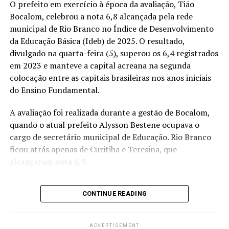
O prefeito em exercício à época da avaliação, Tião
Bocalom, celebrou a nota 6,8 alcançada pela rede
Ex-secretário de Educação e ex-governador do Acre,
municipal de Rio Branco no Índice de Desenvolvimento
Binho Marques também trabalhou no Ministério da
da Educação Básica (Ideb) de 2025. O resultado,
Educação e em organizações do setor. Em sua trajetória,
divulgado na quarta-feira (5), superou os 6,4 registrados
participou de discussões sobre o financiamento da
em 2023 e manteve a capital acreana na segunda
educação básica, incluindo a criação do Valor Aluno Ano
colocação entre as capitais brasileiras nos anos iniciais
Total (VAAT), incorporado ao Fundeb.
do Ensino Fundamental.
Com a saída da suplência, Binho concentrará sua
A avaliação foi realizada durante a gestão de Bocalom,
atuação eleitoral na coordenação política das
quando o atual prefeito Alysson Bestene ocupava o
campanhas apoiadas pela Frente Ampla no Acre.
cargo de secretário municipal de Educação. Rio Branco
ficou atrás apenas de Curitiba e Teresina, que
alcançaram nota 6,9.
Compartilhe isso:
X
Facebook
WhatsApp
Bocalom atribuiu o avanço ao trabalho dos profissionais
CONTINUE READING
da educação e aos investimentos feitos pela prefeitura
LinkedIn
Telegram
na estrutura das escolas, na valorização dos servidores e
na adoção de novas tecnologias de ensino.
ADVERTISEMENT