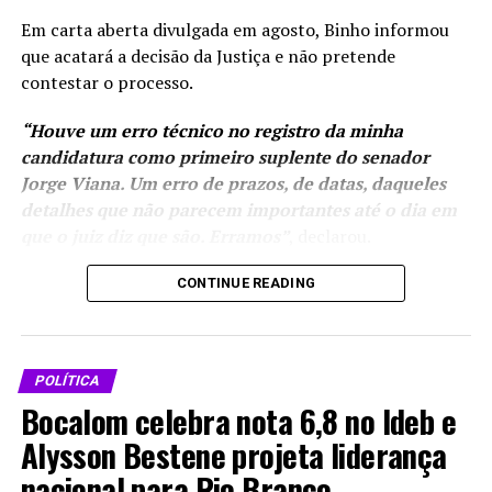
Em carta aberta divulgada em agosto, Binho informou
que acatará a decisão da Justiça e não pretende
contestar o processo.
“Houve um erro técnico no registro da minha
Depois de disputar a Prefeitura de Cruzeiro do Sul em
candidatura como primeiro suplente do senador
2020, Adonis agora se prepara para uma eleição
Jorge Viana. Um erro de prazos, de datas, daqueles
estadual como pré-candidato a vice-governador ao lado
detalhes que não parecem importantes até o dia em
de Tião Bocalom. A composição leva para a chapa um
que o juiz diz que são. Erramos”
, declarou.
nome ligado ao Vale do Juruá e com trajetória
construída entre o comércio, os estudos, a segurança
Mesmo fora da chapa,
CONTINUE READING
pública e a política.
Binho afirmou que
continuará
A entrevista completa com Sargento Adonis, com mais
participando da
detalhes sobre sua história, visão política e participação
POLÍTICA
campanha eleitoral. Ele
na chapa de Tião Bocalom, está disponível no canal no
Bocalom celebra nota 6,8 no Ideb e
integrará a
YouTube.
coordenação das
Alysson Bestene projeta liderança
candidaturas de Jorge
nacional para Rio Branco