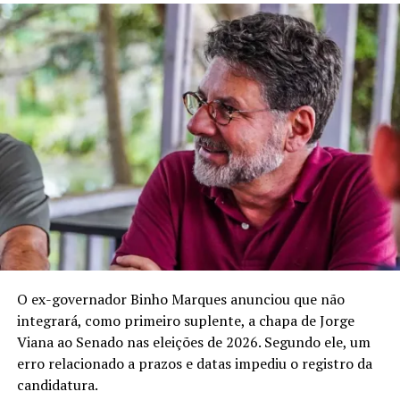
eu ser policial militar. Logicamente, isso contribuiu. A
hierarquia e a disciplina me deram mais robustez para
ter esse posicionamento firme de dizer sim quando é sim
e não quando é não”, declara.
Ele também coloca o respeito às diferenças entre os
valores que pretende levar para a atuação política. “Eu
não sou melhor do que ninguém, nem dono da razão.
Posso não concordar com alguma coisa que você venha a
me falar, mas vou defender o seu direito de falar. A gente
vive em um país democrático. Para mim, o respeito está
acima de tudo”, diz.
O ex-governador Binho Marques anunciou que não
integrará, como primeiro suplente, a chapa de Jorge
Viana ao Senado nas eleições de 2026. Segundo ele, um
erro relacionado a prazos e datas impediu o registro da
candidatura.