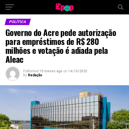
POLÍTICA
Governo do Acre pede autorização
para empréstimos de R$ 280
milhões e votação é adiada pela
Aleac
Published
10 meses ago
on
14/10/2025
By
Redação