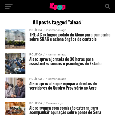
All posts tagged "aleac"
POLÍTICA
2 semanas ago
TRE-AC extingue pedido da Aleac para campanha
sobre SRAG e aciona órgãos de controle
POLÍTICA
4 semanas ago
Aleac aprova jornada de 30 horas para
assistentes sociais e psicólogos do Estado
POLÍTICA
4 semanas ago
Aleac aprova lei que equipara direitos de
servidores do Quadro Provisório no Acre
POLÍTICA
2 meses ago
Aleac avança com comissão externa para
acompanhar apuração sobre ponte de Sena