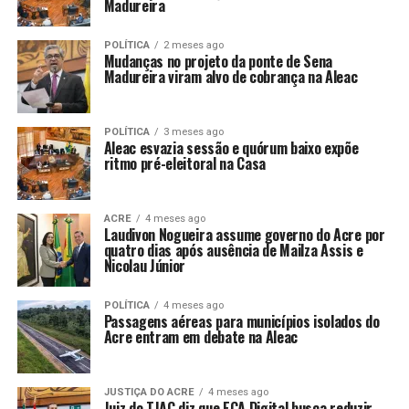
Madureira
POLÍTICA
2 meses ago
Mudanças no projeto da ponte de Sena
Madureira viram alvo de cobrança na Aleac
POLÍTICA
3 meses ago
Aleac esvazia sessão e quórum baixo expõe
ritmo pré-eleitoral na Casa
ACRE
4 meses ago
Laudivon Nogueira assume governo do Acre por
quatro dias após ausência de Mailza Assis e
Nicolau Júnior
POLÍTICA
4 meses ago
Passagens aéreas para municípios isolados do
Acre entram em debate na Aleac
JUSTIÇA DO ACRE
4 meses ago
Juiz do TJAC diz que ECA Digital busca reduzir