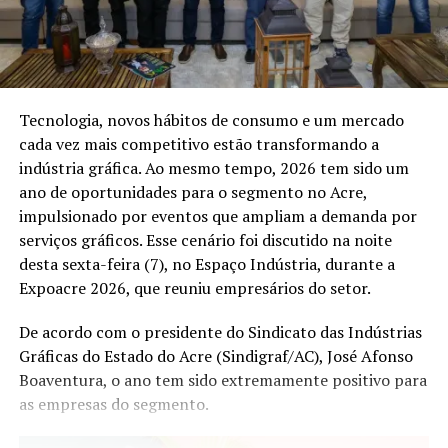
experiências anteriores de cheias no Acre. A estratégia
adotada busca garantir agilidade no atendimento,
reduzir danos sociais e assegurar que os municípios
tenham suporte para enfrentar os efeitos das chuvas,
mantendo o foco na proteção da população e na
Tecnologia, novos hábitos de consumo e um mercado
preservação da infraestrutura pública.
cada vez mais competitivo estão transformando a
indústria gráfica. Ao mesmo tempo, 2026 tem sido um
ano de oportunidades para o segmento no Acre,
Compartilhe isso:
impulsionado por eventos que ampliam a demanda por
serviços gráficos. Esse cenário foi discutido na noite
desta sexta-feira (7), no Espaço Indústria, durante a
X
Facebook
Expoacre 2026, que reuniu empresários do setor.
WhatsApp
LinkedIn
De acordo com o presidente do Sindicato das Indústrias
Gráficas do Estado do Acre (Sindigraf/AC), José Afonso
Telegram
Boaventura, o ano tem sido extremamente positivo para
as empresas do segmento.