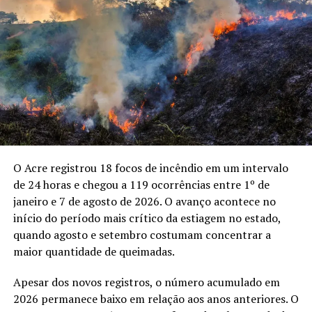
a ocupação dos espaços públicos por atividades
Miranda
culturais.
Assessoria FIEAC
Marcelo Moura defendeu a participação conjunta do
poder público, iniciativa privada e comunidade musical
Compartilhe isso:
para ampliar o projeto. O presidente da CDL também
apontou a geração de oportunidades de trabalho como
X
Facebook
WhatsApp
uma das frentes da iniciativa, que pretende criar novos
espaços para apresentações de profissionais da música.
LinkedIn
Telegram
O Acre registrou 18 focos de incêndio em um intervalo
Um dos artistas envolvidos, o cantor Bruno Damasceno,
de 24 horas e chegou a 119 ocorrências entre 1º de
afirmou que o projeto nasceu da articulação da própria
janeiro e 7 de agosto de 2026. O avanço acontece no
comunidade musical com apoiadores. “A ideia é ocupar
início do período mais crítico da estiagem no estado,
os lugares com cultura”, disse o músico ao explicar que
quando agosto e setembro costumam concentrar a
as apresentações também devem chegar aos bairros.
maior quantidade de queimadas.
Entre os objetivos apresentados pelos envolvidos está
Apesar dos novos registros, o número acumulado em
transformar o projeto em uma programação
2026 permanece baixo em relação aos anos anteriores. O
permanente e ampliar gradualmente sua presença na