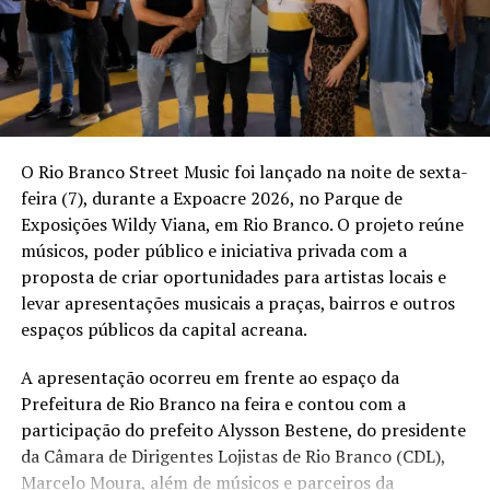
(FIEAC), o Sebrae, o Governo do Estado e a Prefeitura de
Rio Branco. Segundo ele, essas iniciativas têm
RELATED TOPICS:
CHEIAS
CHUVAS NO ACRE
DEFESA CIVIL DO ACRE
GOVERNO DO ACRE
contribuído para fortalecer as empresas e ampliar as
MONITORAMENTO DOS RIOS
PLANO DE CONTINGÊNCIA
oportunidades para o setor.
RIO ACRE
“A FIEAC, assim como o Sebrae, nos possibilitam
UP NEXT
Cheia do Rio Acre leva Prefeitura de Rio Branco a ativar
capacitações, cursos e a participação em importantes
O Rio Branco Street Music foi lançado na noite de sexta-
plano de atendimento e preparar abrigos
feiras, para que possamos acompanhar as tendências do
feira (7), durante a Expoacre 2026, no Parque de
setor. E o Governo do Acre e a Prefeitura de Rio Branco
DON'T MISS
Exposições Wildy Viana, em Rio Branco. O projeto reúne
Chuvas intensas acumulam 170 mm em Rio Branco e
têm valorizado nossas indústrias por meio das Compras
músicos, poder público e iniciativa privada com a
Defesa Civil orienta população a acionar o 193
Governamentais”
, pontuou Boaventura.
proposta de criar oportunidades para artistas locais e
levar apresentações musicais a praças, bairros e outros
Durante o encontro no Espaço Indústria, o presidente
espaços públicos da capital acreana.
do Sindigraf também aproveitou a oportunidade para
fazer um convite aos candidatos que disputarão as
A apresentação ocorreu em frente ao espaço da
eleições de 2026: priorizar as empresas gráficas
Prefeitura de Rio Branco na feira e contou com a
acreanas na contratação de serviços.
participação do prefeito Alysson Bestene, do presidente
da Câmara de Dirigentes Lojistas de Rio Branco (CDL),
Marcelo Moura, além de músicos e parceiros da