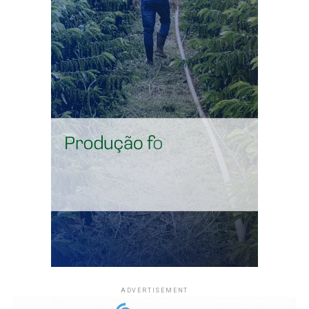
enquanto setembro registra média de 3.280 ocorrências.
Em julho, a média cai para 242. Até 7 de agosto deste
ano, foram contabilizados 22 focos no Acre, número
ainda distante da média mensal.
O monitoramento de focos de calor é feito por imagens
de satélite. Os registros permitem acompanhar a
evolução das queimadas em grandes áreas e identificar
mudanças na distribuição das ocorrências durante o
período de estiagem.
Compartilhe isso:
X
Facebook
WhatsApp
LinkedIn
Telegram
ADVERTISEMENT