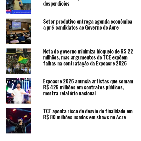
De acordo com dados apresentados pela Defesa Civil
desperdícios
Estadual, nas 24 horas anteriores à reunião houve
elevação rápida do nível do Rio Acre, que chegou a 11,49
Setor produtivo entrega agenda econômica
metros na tarde de sexta-feira. Em Rio Branco, o rio
a pré-candidatos ao Governo do Acre
subiu quase quatro metros em um único dia,
mobilizando equipes de socorro para atendimento
imediato às famílias atingidas por enxurradas e
Nota do governo minimiza bloqueio de R$ 22
alagamentos, especialmente em áreas próximas a
milhões, mas argumentos do TCE expõem
igarapés. A capital registrou volume de chuva de
falhas na contratação da Expoacre 2026
aproximadamente 160 milímetros, com o nível do rio
alcançando 11,83 metros, ainda abaixo da cota de
Expoacre 2026 anuncia artistas que somam
transbordamento, fixada em 14 metros.
R$ 426 milhões em contratos públicos,
mostra relatório nacional
O monitoramento também abrange outros municípios
da bacia do Rio Acre, como Assis Brasil, Brasileia,
TCE aponta risco de desvio de finalidade em
Epitaciolândia, Xapuri e Capixaba, além da área rural. Em
R$ 80 milhões usados em shows no Acre
Brasileia e Epitaciolândia, os registros indicaram cerca
de 237 milímetros de chuva nas últimas 48 horas,
enquanto Assis Brasil contabilizou 94 milímetros no