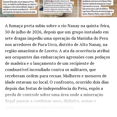
podem, portanto, atingir simultaneamente a
agricultura, a criação de animais e o abastecimento de
energia.
A fumaça preta subiu sobre o rio Nanay na quinta-feira,
A conexão ocorre pelo papel da Floresta Amazônica no
30 de julho de 2026, depois que um grupo instalado em
transporte de umidade pela América do Sul. Parte da
sete dragas impediu uma operação da Marinha do Peru
água retirada do solo pelas árvores retorna à atmosfera
nos arredores de Puca Urco, distrito de Alto Nanay, na
por evapotranspiração. Essa umidade é carregada por
região amazônica de Loreto. A ata da ocorrência atribui
correntes atmosféricas em direção a outras regiões do
aos ocupantes das embarcações agressões com pedaços
continente, processo associado aos chamados rios
de madeira e o lançamento de um recipiente de
voadores. A redução da cobertura florestal interfere
combustível incendiado contra os militares, que
nesse ciclo e pode diminuir o volume de água
receberam ordem para recuar. Mulheres e menores de
transportado para o Centro-Sul do país.
idade estavam no local. O confronto, ocorrido dois dias
depois das festas de independência do Peru, expôs a
Os pesquisadores também avaliaram a influência de El
perda de controle sobre uma área onde a mineração
Niño e La Niña sobre as chuvas. O El Niño costuma
ilegal passou a combinar ouro, dinheiro, armas e
favorecer precipitações maiores na Bacia do Iguaçu, ao
resistência organizada à fiscalização.
mesmo tempo em que pode deixar partes da Amazônia
mais secas. A La Niña produz efeitos diferentes, com