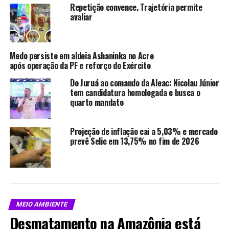
e instituições para incentivar Estados a cumprirem
Repetição convence. Trajetória permite
metas de preservação. Andrea destacou que repetir os
avaliar
índices de 2024 pode comprometer receitas vinculadas
à proteção ambiental, além de deteriorar o ambiente de
negócios.
Medo persiste em aldeia Ashaninka no Acre
após operação da PF e reforço do Exército
No âmbito estadual, o Pará apresentou o programa
Do Juruá ao comando da Aleac: Nicolau Júnior
“Pará Sem Fogo” como resposta ao avanço das
tem candidatura homologada e busca o
queimadas. De acordo com Renata Nobre, secretária
quarto mandato
adjunta da Secretaria de Meio Ambiente e
Sustentabilidade (Semas-PA), a estratégia visa fortalecer
Projeção de inflação cai a 5,03% e mercado
a prevenção e proteger os esforços em programas como
prevê Selic em 13,75% no fim de 2026
o REDD. “Como restaurar áreas degradadas se o fogo
avança sem controle?”, questionou.
A ação no Pará mapeou 22 áreas prioritárias e promoveu
maior integração entre os órgãos responsáveis,
possibilitando respostas mais rápidas das brigadas de
MEIO AMBIENTE
incêndio. Segundo Renata, a meta agora é investir em
Desmatamento na Amazônia está