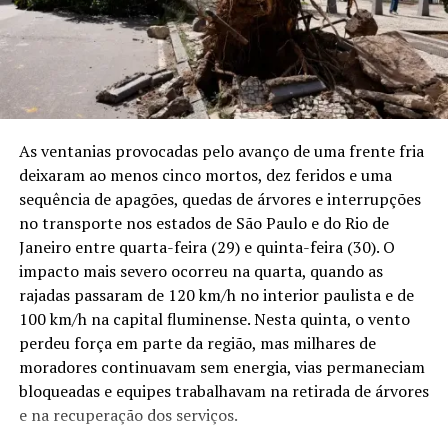
compreender por que integrantes do Ministério Público
das chuvas, mudanças na distribuição da precipitação
peruano passaram a defender a declaração de estado de
podem aumentar a exposição das lavouras a períodos de
emergência e uma intervenção permanente das forças
estiagem e elevar riscos econômicos. O mesmo problema
policiais e militares no Alto Nanay.
alcança reservatórios e usinas hidrelétricas que
dependem do volume de água dos rios.
Entre janeiro e abril de 2026, a Fiscalía peruana
registrou 29 pontos de mineração ilegal em Iquitos,
As ventanias provocadas pelo avanço de uma frente fria
Os resultados reforçam que a conservação da Amazônia
Maynas e Nauta. O número cobre apenas ocorrências
deixaram ao menos cinco mortos, dez feridos e uma
também interfere na disponibilidade de água em áreas
que chegaram aos órgãos públicos. Em rios extensos,
sequência de apagões, quedas de árvores e interrupções
produtoras localizadas a milhares de quilômetros da
com canais escondidos pela floresta e longas distâncias
no transporte nos estados de São Paulo e do Rio de
floresta. A manutenção do regime de chuvas no Sul do
entre as comunidades, parte das dragas pode funcionar
Janeiro entre quarta-feira (29) e quinta-feira (30). O
Brasil passa, assim, a fazer parte da discussão sobre
durante semanas sem ser alcançada por qualquer
impacto mais severo ocorreu na quarta, quando as
políticas de combate ao desmatamento, planejamento
fiscalização.
rajadas passaram de 120 km/h no interior paulista e de
agrícola, produção de energia e adaptação às mudanças
100 km/h na capital fluminense. Nesta quinta, o vento
climáticas.
Puca Urco já havia recebido uma grande operação em
perdeu força em parte da região, mas milhares de
junho. A Marinha peruana apreendeu e destruiu balsas,
moradores continuavam sem energia, vias permaneciam
Fonte: Brazilian Journal of Biology , ((o))eco – Foto:
motores, geradores, compressores, bombas,
bloqueadas e equipes trabalhavam na retirada de árvores
Agência Brasil
combustível, equipamentos de internet via satélite e
e na recuperação dos serviços.
outros materiais avaliados em 411.830 soles. Ao longo