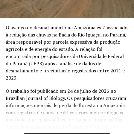
Telegram
O avanço do desmatamento na Amazônia está associado
Relacionado
à redução das chuvas na Bacia do Rio Iguaçu, no Paraná,
área responsável por parcela expressiva da produção
agrícola e de energia do estado. A relação foi
encontrada por pesquisadores da Universidade Federal
do Paraná (UFPR) após a análise de dados de
Fogo em florestas públicas
Estudo aponta longo período
desmatamento e precipitação registrados entre 2011 e
não destinadas cresce 64%
de recuperação de florestas
2023.
na Amazônia em 2024
após incêndios
Em "MEIO AMBIENTE"
Em "MEIO AMBIENTE"
O trabalho foi publicado em 24 de julho de 2026 no
Brazilian Journal of Biology. Os pesquisadores cruzaram
informações mensais de perda de floresta na Amazônia
com registros de chuva de 64 estações meteorológicas
instaladas na região da Bacia do Iguaçu. Foram usados
Área queimada na
dados de monitoramento do Prodes, do Imazon, do
Amazônia dobra em um ano
Instituto Nacional de Meteorologia, da Copel e do