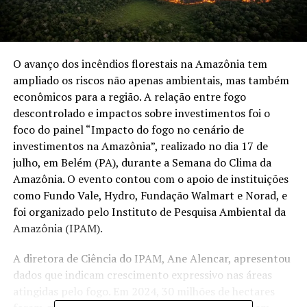
O avanço dos incêndios florestais na Amazônia tem
ampliado os riscos não apenas ambientais, mas também
econômicos para a região. A relação entre fogo
descontrolado e impactos sobre investimentos foi o
foco do painel “Impacto do fogo no cenário de
investimentos na Amazônia”, realizado no dia 17 de
julho, em Belém (PA), durante a Semana do Clima da
Amazônia. O evento contou com o apoio de instituições
como Fundo Vale, Hydro, Fundação Walmart e Norad, e
foi organizado pelo Instituto de Pesquisa Ambiental da
Amazônia (IPAM).
A diretora de Ciência do IPAM, Ane Alencar, apresentou
dados que indicam crescimento expressivo nas áreas
atingidas pelo fogo. Em 2024, 30 milhões de hectares