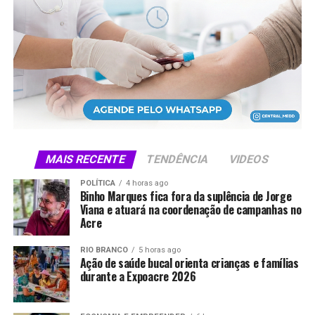
seis primeiros dias alcançaram público estimado de 254
mil visitantes.
Compartilhe isso:
X
Facebook
WhatsApp
LinkedIn
Telegram
MAIS RECENTE
TENDÊNCIA
VIDEOS
POLÍTICA
4 horas ago
Binho Marques fica fora da suplência de Jorge
Viana e atuará na coordenação de campanhas no
Acre
RIO BRANCO
5 horas ago
Ação de saúde bucal orienta crianças e famílias
durante a Expoacre 2026