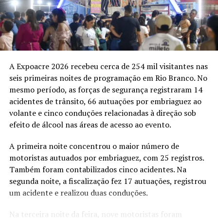
especializados, 19,9% em bares e casas noturnas e 17%
nos restaurantes que oferecem refeições completas.
As diferenças regionais são mais acentuadas no Norte,
onde o Pix representa 29,8% das vendas em salão e
balcão. O percentual supera os 25,5% registrados na
A Expoacre 2026 recebeu cerca de 254 mil visitantes nas
pesquisa anterior e também ultrapassa a participação
seis primeiras noites de programação em Rio Branco. No
do cartão de débito na região, de 24,5%.
mesmo período, as forças de segurança registraram 14
acidentes de trânsito, 66 autuações por embriaguez ao
No Nordeste, o Pix alcança 24,2% das vendas e também
volante e cinco conduções relacionadas à direção sob
fica à frente do cartão de débito, que responde por
efeito de álcool nas áreas de acesso ao evento.
23,4%. Nas demais regiões, a ferramenta ocupa a
terceira posição entre os meios de pagamento. A
A primeira noite concentrou o maior número de
participação chega a 18,1% no Sudeste, 17,9% no
motoristas autuados por embriaguez, com 25 registros.
Centro-Oeste e 16,5% no Sul.
Também foram contabilizados cinco acidentes. Na
segunda noite, a fiscalização fez 17 autuações, registrou
O dinheiro em espécie permanece abaixo de 11% das
um acidente e realizou duas conduções.
vendas em todas as regiões do país. A expansão dos
pagamentos digitais também acompanha a busca dos
Na terceira noite da feira, nove motoristas foram
estabelecimentos por operações mais rápidas e menores