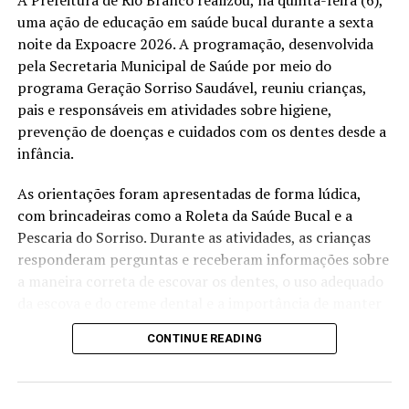
municípios com Operação Verão 2025
uma ação de educação em saúde bucal durante a sexta
noite da Expoacre 2026. A programação, desenvolvida
DON'T MISS
Presidente do Sebrae defende empreendedorismo como
pela Secretaria Municipal de Saúde por meio do
instrumento de inclusão socioeconômica
programa Geração Sorriso Saudável, reuniu crianças,
pais e responsáveis em atividades sobre higiene,
prevenção de doenças e cuidados com os dentes desde a
infância.
As orientações foram apresentadas de forma lúdica,
com brincadeiras como a Roleta da Saúde Bucal e a
Pescaria do Sorriso. Durante as atividades, as crianças
responderam perguntas e receberam informações sobre
a maneira correta de escovar os dentes, o uso adequado
da escova e do creme dental e a importância de manter
uma rotina de higiene bucal.
CONTINUE READING
Criadora do programa, a cirurgiã-dentista Evilane Paula
explicou que a proposta é aproximar as orientações de
saúde do universo infantil e envolver também os