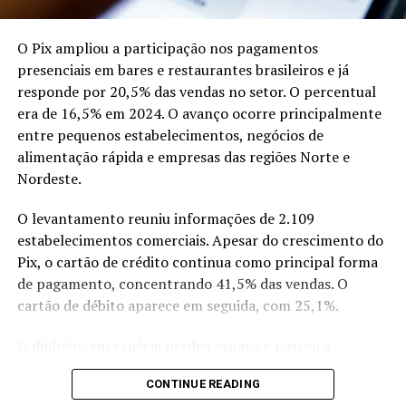
A visitante Débora Mazini também participou da
O Pix ampliou a participação nos pagamentos
atividade e relacionou os cuidados com a boca à saúde de
presenciais em bares e restaurantes brasileiros e já
forma geral. A programação buscou ampliar a
responde por 20,5% das vendas no setor. O percentual
prevenção de cáries e outros problemas bucais ao levar
era de 16,5% em 2024. O avanço ocorre principalmente
orientações diretamente ao público que circulou pela
entre pequenos estabelecimentos, negócios de
Expoacre.
alimentação rápida e empresas das regiões Norte e
Nordeste.
Compartilhe isso:
O levantamento reuniu informações de 2.109
estabelecimentos comerciais. Apesar do crescimento do
X
Facebook
WhatsApp
Pix, o cartão de crédito continua como principal forma
LinkedIn
Telegram
de pagamento, concentrando 41,5% das vendas. O
cartão de débito aparece em seguida, com 25,1%.
O dinheiro em espécie perdeu espaço e passou a
representar 8,3% das vendas presenciais. Os vouchers
CONTINUE READING
respondem por 4,6%, enquanto os cheques, que durante