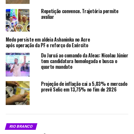
Repetição convence. Trajetória permite
avaliar
X
Facebook
WhatsApp
LinkedIn
Medo persiste em aldeia Ashaninka no Acre
após operação da PF e reforço do Exército
Telegram
Do Juruá ao comando da Aleac: Nicolau Júnior
tem candidatura homologada e busca o
quarto mandato
Relacionado
Projeção de inflação cai a 5,03% e mercado
prevê Selic em 13,75% no fim de 2026
Concurso da Câmara dos
PF realiza operação contra
Deputados tem inscrições
desmatamento ilegal em
abertas e provas
assentamento do Incra no
RIO BRANCO
confirmadas em Rio Branco
Acre