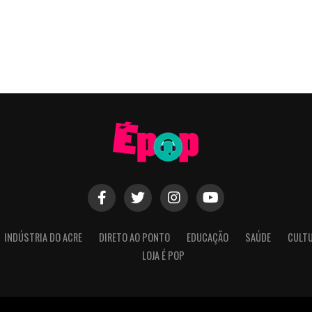
INDÚSTRIA DO ACRE
DIRETO AO PONTO
EDUCAÇÃO
SAÚDE
CULT
LOJA É POP