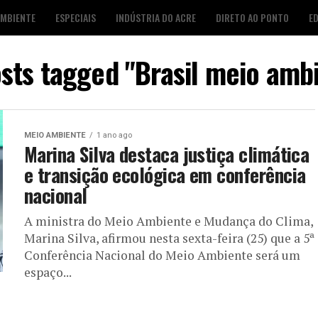
AMBIENTE
ESPECIAIS
INDÚSTRIA DO ACRE
DIRETO AO PONTO
E
S
FOTO DESTAQUE
AGENDA CULTURAL
LOJA É POP
osts tagged "Brasil meio amb
MEIO AMBIENTE
1 ano ago
Marina Silva destaca justiça climática
e transição ecológica em conferência
nacional
A ministra do Meio Ambiente e Mudança do Clima,
Marina Silva, afirmou nesta sexta-feira (25) que a 5ª
Conferência Nacional do Meio Ambiente será um
espaço...