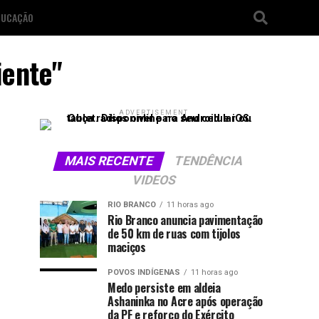
DUCAÇÃO
iente"
ADVERTISEMENT
MAIS RECENTE
TENDÊNCIA
VIDEOS
RIO BRANCO
11 horas ago
Rio Branco anuncia pavimentação
de 50 km de ruas com tijolos
maciços
POVOS INDÍGENAS
11 horas ago
Medo persiste em aldeia
Ashaninka no Acre após operação
da PF e reforço do Exército