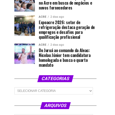
no Acre em busca de negócios e
novos fornecedores
ACRE
2 dias ago
Expoacre 2026: setor de
refrigeração destaca geração de
empregos e desafios para
qualificação profissional
ACRE
2 dias ago
Do Juruá ao comando da Aleac:
Nicolau Júnior tem candidatura
homologada e busca o quarto
mandato
CATEGORIAS
Categorias
ARQUIVOS