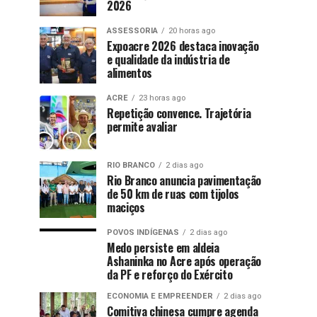
2026
ASSESSORIA
20 horas ago
Expoacre 2026 destaca inovação
e qualidade da indústria de
alimentos
ACRE
23 horas ago
Repetição convence. Trajetória
permite avaliar
RIO BRANCO
2 dias ago
Rio Branco anuncia pavimentação
de 50 km de ruas com tijolos
maciços
POVOS INDÍGENAS
2 dias ago
Medo persiste em aldeia
Ashaninka no Acre após operação
da PF e reforço do Exército
ECONOMIA E EMPREENDER
2 dias ago
Comitiva chinesa cumpre agenda