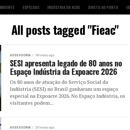
AMBIENTE
ESPECIAIS
INDÚSTRIA DO ACRE
DIRETO AO PONTO
E
S
FOTO DESTAQUE
AGENDA CULTURAL
LOJA É POP
All posts tagged "Fieac"
ASSESSORIA
18 horas ago
SESI apresenta legado de 80 anos no
Espaço Indústria da Expoacre 2026
Os 80 anos de atuação do Serviço Social da
Indústria (SESI) no Brasil ganharam um espaço
especial na Expoacre 2026. No Espaço Indústria, os
visitantes podem...
ASSESSORIA
20 horas ago