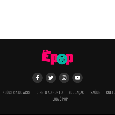
INDÚSTRIA DO ACRE
DIRETO AO PONTO
EDUCAÇÃO
SAÚDE
CULT
LOJA É POP