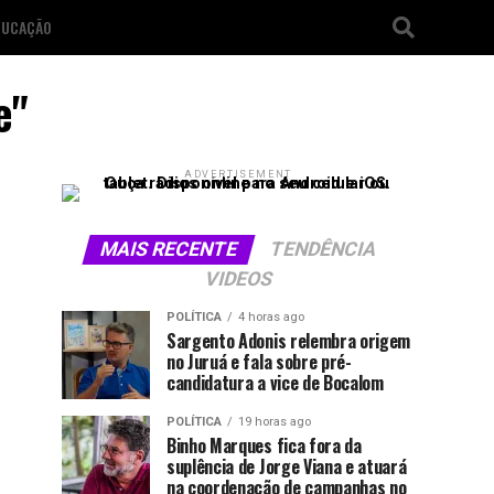
DUCAÇÃO
e"
ADVERTISEMENT
MAIS RECENTE
TENDÊNCIA
VIDEOS
POLÍTICA
4 horas ago
Sargento Adonis relembra origem
no Juruá e fala sobre pré-
candidatura a vice de Bocalom
POLÍTICA
19 horas ago
Binho Marques fica fora da
suplência de Jorge Viana e atuará
na coordenação de campanhas no