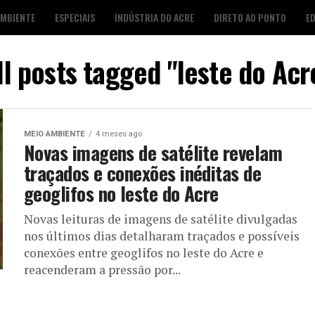
AMBIENTE
ESPECIAIS
INDÚSTRIA DO ACRE
DIRETO AO PONTO
E
S
FOTO DESTAQUE
AGENDA CULTURAL
LOJA É POP
ll posts tagged "leste do Acr
MEIO AMBIENTE
4 meses ago
Novas imagens de satélite revelam
traçados e conexões inéditas de
geoglifos no leste do Acre
Novas leituras de imagens de satélite divulgadas
nos últimos dias detalharam traçados e possíveis
conexões entre geoglifos no leste do Acre e
reacenderam a pressão por...