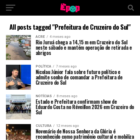
All posts tagged "Prefeitura de Cruzeiro do Sul"
ACRE
4 meses ago
Rio Juruá chega a 14,15 m em Cruzeiro do Sul
neste sábado e mantém operação de retirada e
abrigos
POLÍTICA
7 meses ago
Nicolau Júnior fala sobre futuro político e
admite sonho de comandar a Prefeitura de
Cruzeiro do Sul
NOTÍCIAS
8 meses ago
Estado e Prefeitura confirmam show de
Eduardo Costa no Réveillon 2026 em Cruzeiro do
Sul
CULTURA
12 meses ago
Novenário de Nossa Senhora da Glória é
reconhecido como patrimônio cultural e mobiliza