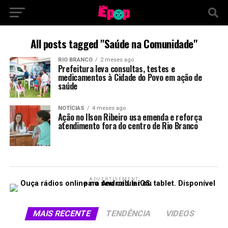
All posts tagged "Saúde na Comunidade"
RIO BRANCO
2 meses ago
Prefeitura leva consultas, testes e
medicamentos à Cidade do Povo em ação de
saúde
NOTÍCIAS
4 meses ago
Ação no Ilson Ribeiro usa emenda e reforça
atendimento fora do centro de Rio Branco
ADVERTISEMENT
MAIS RECENTE
TENDÊNCIA
VIDEOS