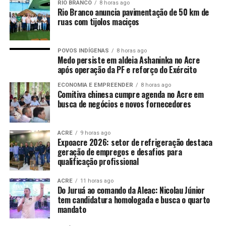
RIO BRANCO
8 horas ago
Rio Branco anuncia pavimentação de 50 km de
ruas com tijolos maciços
POVOS INDÍGENAS
8 horas ago
Medo persiste em aldeia Ashaninka no Acre
após operação da PF e reforço do Exército
ECONOMIA E EMPREENDER
8 horas ago
Comitiva chinesa cumpre agenda no Acre em
busca de negócios e novos fornecedores
ACRE
9 horas ago
Expoacre 2026: setor de refrigeração destaca
geração de empregos e desafios para
qualificação profissional
ACRE
11 horas ago
Do Juruá ao comando da Aleac: Nicolau Júnior
tem candidatura homologada e busca o quarto
mandato