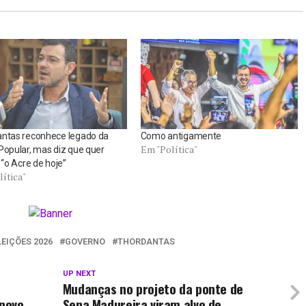
antas reconhece legado da
Como antigamente
Em "Política"
Popular, mas diz que quer
r “o Acre de hoje”
ítica"
LEIÇÕES 2026
GOVERNO
THORDANTAS
UP NEXT
Mudanças no projeto da ponte de
novo
Sena Madureira viram alvo de