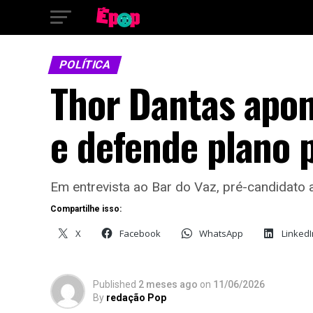
POLÍTICA
Thor Dantas apon
e defende plano 
Em entrevista ao Bar do Vaz, pré-candidato
Compartilhe isso:
X
Facebook
WhatsApp
LinkedI
Published
2 meses ago
on
11/06/2026
By
redação Pop