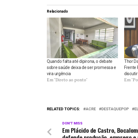
Relacionado
Quando falta até dipirona, o debate
Thor D
sobre saúde deixa de ser promessa e
Frente 
vira urgência
discuti
Em "Direto ao ponto"
Em "Pol
RELATED TOPICS:
ACRE
DESTAQUEPOP
E
DON'T MISS
Em Plácido de Castro, Bocalom
defende produção, emprego e 