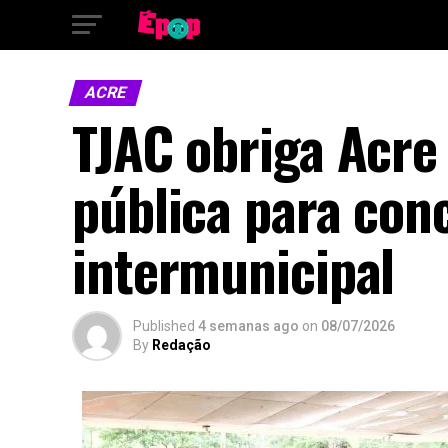
ACRE
TJAC obriga Acre
pública para con
intermunicipal
Published
4 semanas ago
on
08/07/2026
By
Redação