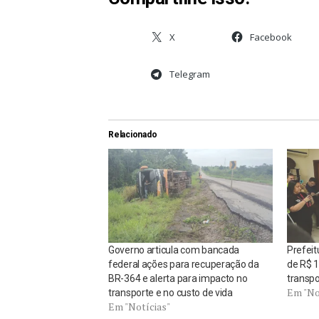
X
Facebook
Telegram
Relacionado
Governo articula com bancada
Prefeit
federal ações para recuperação da
de R$ 1
BR-364 e alerta para impacto no
transpo
Em "No
transporte e no custo de vida
Em "Notícias"