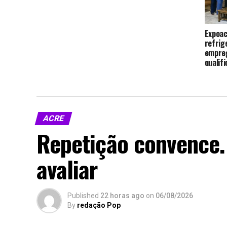
Expoac
refrig
empreg
qualif
ACRE
Repetição convence. 
avaliar
Published
22 horas ago
on
06/08/2026
By
redação Pop